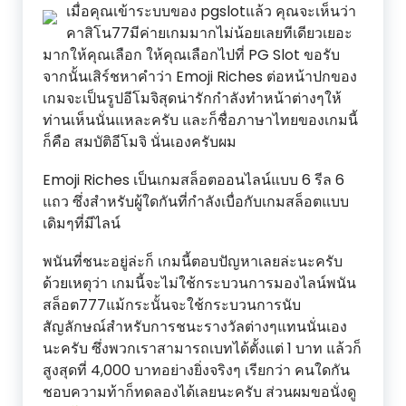
เมื่อคุณเข้าระบบของ pgslotแล้ว คุณจะเห็นว่า
คาสิโน77มีค่ายเกมมากไม่น้อยเลยทีเดียวเยอะ
มากให้คุณเลือก ให้คุณเลือกไปที่ PG Slot ขอรับ
จากนั้นเสิร์ชหาคำว่า Emoji Riches ต่อหน้าปกของ
เกมจะเป็นรูปอีโมจิสุดน่ารักกำลังทำหน้าต่างๆให้
ท่านเห็นนั่นแหละครับ และก็ชื่อภาษาไทยของเกมนี้
ก็คือ สมบัติอีโมจิ นั่นเองครับผม
Emoji Riches เป็นเกมสล็อตออนไลน์แบบ 6 รีล 6
แถว ซึ่งสำหรับผู้ใดกันที่กำลังเบื่อกับเกมสล็อตแบบ
เดิมๆที่มีไลน์
พนันที่ชนะอยู่ล่ะก็ เกมนี้ตอบปัญหาเลยล่ะนะครับ
ด้วยเหตุว่า เกมนี้จะไม่ใช้กระบวนการมองไลน์พนัน
สล็อต777แม้กระนั้นจะใช้กระบวนการนับ
สัญลักษณ์สำหรับการชนะรางวัลต่างๆแทนนั่นเอง
นะครับ ซึ่งพวกเราสามารถเบทได้ตั้งแต่ 1 บาท แล้วก็
สูงสุดที่ 4,000 บาทอย่างยิ่งจริงๆ เรียกว่า คนใดกัน
ชอบความท้าก็ทดลองได้เลยนะครับ ส่วนผมขอนั่งดู