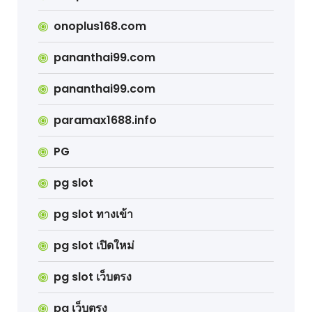
onoplus168.com
pananthai99.com
pananthai99.com
paramax1688.info
PG
pg slot
pg slot ทางเข้า
pg slot เปิดใหม่
pg slot เว็บตรง
pg เว็บตรง