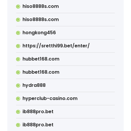
hiso8888s.com
hiso8888s.com
hongkong456
https://sretthi99.bet/enter/
hubbet168.com
hubbet168.com
hydra888
hyperclub-casino.com
ib888pro.bet
ib888pro.bet