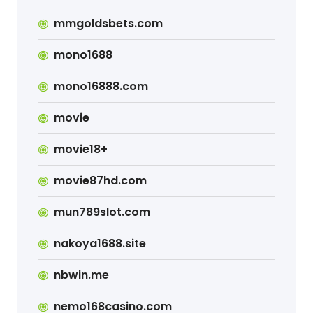
mmgoldsbets.com
mono1688
mono16888.com
movie
movie18+
movie87hd.com
mun789slot.com
nakoya1688.site
nbwin.me
nemo168casino.com