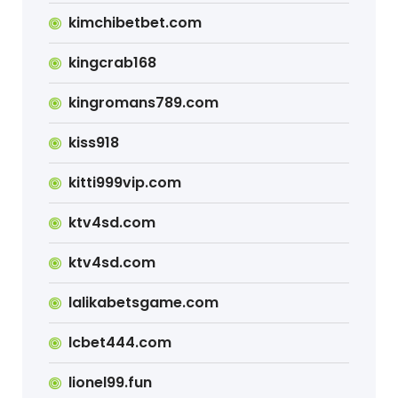
kimchibetbet.com
kingcrab168
kingromans789.com
kiss918
kitti999vip.com
ktv4sd.com
ktv4sd.com
lalikabetsgame.com
lcbet444.com
lionel99.fun