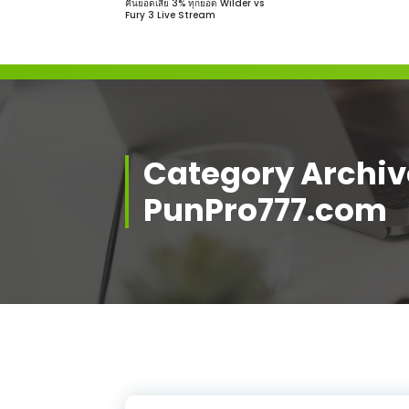
คืนยอดเสีย 3% ทุกยอด Wilder vs
Fury 3 Live Stream
Category Archiv
PunPro777.com