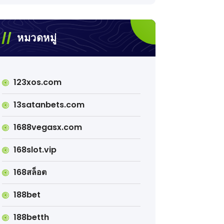
หมวดหมู่
123xos.com
13satanbets.com
1688vegasx.com
168slot.vip
168สล็อต
188bet
188betth