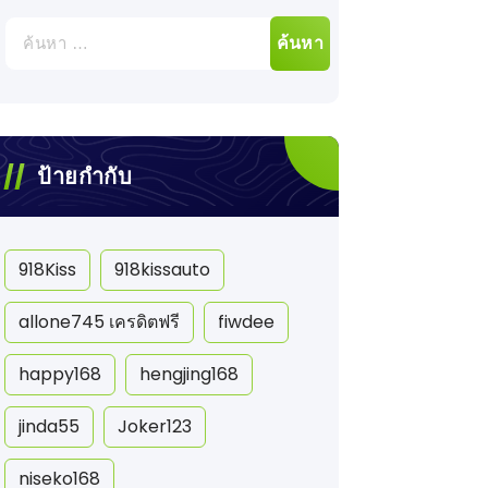
ค้นหา
สำหรับ:
ป้ายกำกับ
918Kiss
918kissauto
allone745 เครดิตฟรี
fiwdee
happy168
hengjing168
jinda55
Joker123
niseko168