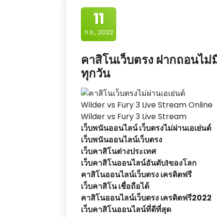
11
ก.ย., 2022
คาสิโนเว็บตรง ฝากถอนไม่มี
ทุกวัน
Wilder vs Fury 3 Live Stream Online
Wilder vs Fury 3 Live Stream
เว็บพนันออนไลน์ เว็บตรงไม่ผ่านเอเย่นต์
เว็บพนันออนไลน์เว็บตรง
เว็บคาสิโนต่างประเทศ
เว็บคาสิโนออนไลน์อันดับ1ของโลก
คาสิโนออนไลน์เว็บตรง เครดิตฟรี
เว็บคาสิโน เชื่อถือได้
คาสิโนออนไลน์เว็บตรง เครดิตฟรี2022
เว็บคาสิโนออนไลน์ที่ดีที่สุด