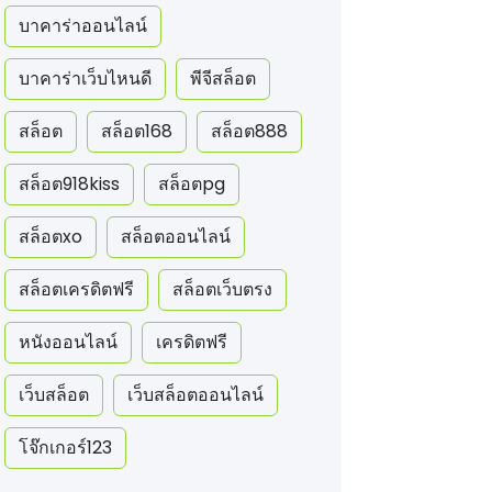
บาคาร่าออนไลน์
บาคาร่าเว็บไหนดี
พีจีสล็อต
สล็อต
สล็อต168
สล็อต888
สล็อต918kiss
สล็อตpg
สล็อตxo
สล็อตออนไลน์
สล็อตเครดิตฟรี
สล็อตเว็บตรง
หนังออนไลน์
เครดิตฟรี
เว็บสล็อต
เว็บสล็อตออนไลน์
โจ๊กเกอร์123