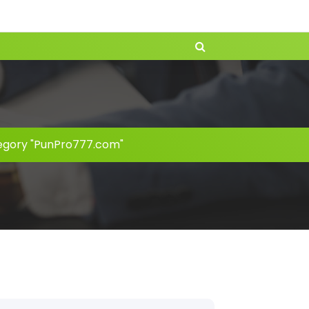
egory "PunPro777.com"