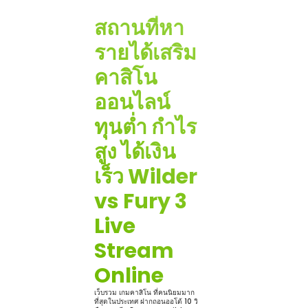
Skip
สถานที่หา
to
content
รายได้เสริม
คาสิโน
ออนไลน์
ทุนต่ำ กำไร
สูง ได้เงิน
เร็ว Wilder
vs Fury 3
Live
Stream
Online
เว็บรวม เกมคาสิโน ที่คนนิยมมาก
ที่สุดในประเทศ ฝากถอนออโต้ 10 วิ