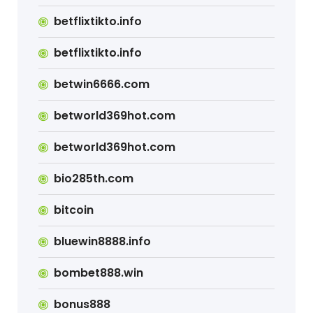
betflixtikto.info
betflixtikto.info
betwin6666.com
betworld369hot.com
betworld369hot.com
bio285th.com
bitcoin
bluewin8888.info
bombet888.win
bonus888