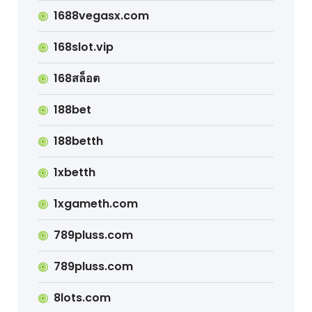
1688vegasx.com
168slot.vip
168สล็อต
188bet
188betth
1xbetth
1xgameth.com
789pluss.com
789pluss.com
8lots.com