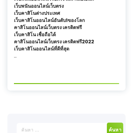
เว็บพนันออนไลน์เว็บตรง
เว็บคาสิโนต่างประเทศ
เว็บคาสิโนออนไลน์อันดับ1ของโลก
คาสิโนออนไลน์เว็บตรง เครดิตฟรี
เว็บคาสิโน เชื่อถือได้
คาสิโนออนไลน์เว็บตรง เครดิตฟรี2022
เว็บคาสิโนออนไลน์ที่ดีที่สุด
…
ค้นหา
สำหรับ: