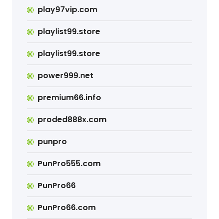
play97vip.com
playlist99.store
playlist99.store
power999.net
premium66.info
proded888x.com
punpro
PunPro555.com
PunPro66
PunPro66.com