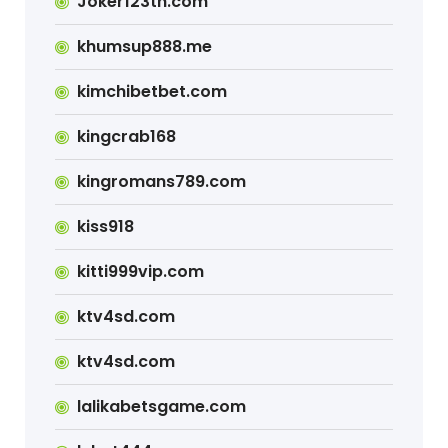
Joker123th.com
khumsup888.me
kimchibetbet.com
kingcrab168
kingromans789.com
kiss918
kitti999vip.com
ktv4sd.com
ktv4sd.com
lalikabetsgame.com