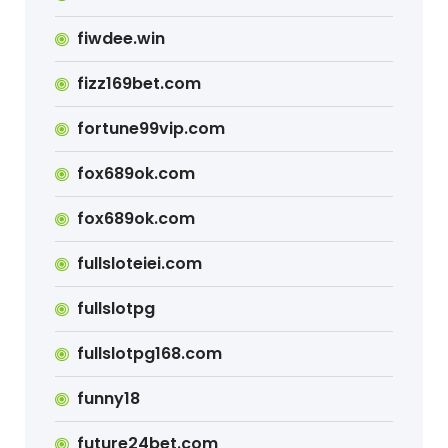
fiwdee.win
fizz169bet.com
fortune99vip.com
fox689ok.com
fox689ok.com
fullsloteiei.com
fullslotpg
fullslotpg168.com
funny18
future24bet.com