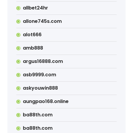
allbet24hr
allone745s.com
alot666
amb888
argus16888.com
asb9999.com
askyouwin888
aungpao168.online
ba88th.com
ba88th.com