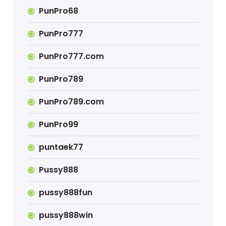
PunPro68
PunPro777
PunPro777.com
PunPro789
PunPro789.com
PunPro99
puntaek77
Pussy888
pussy888fun
pussy888win