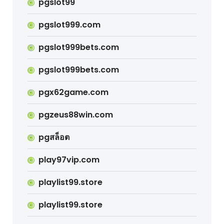
pgslot99
pgslot999.com
pgslot999bets.com
pgslot999bets.com
pgx62game.com
pgzeus88win.com
pgสล็อต
play97vip.com
playlist99.store
playlist99.store