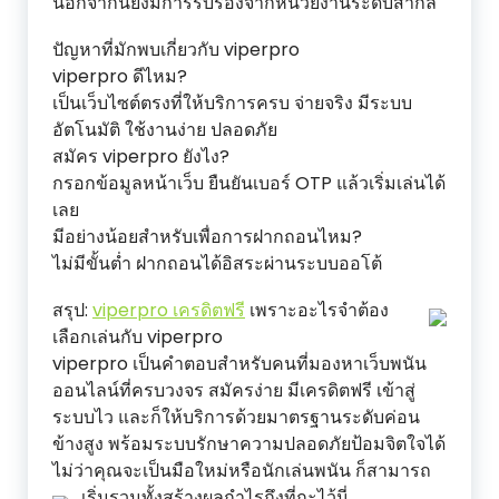
นอกจากนี้ยังมีการรับรองจากหน่วยงานระดับสากล
ปัญหาที่มักพบเกี่ยวกับ viperpro
viperpro ดีไหม?
เป็นเว็บไซต์ตรงที่ให้บริการครบ จ่ายจริง มีระบบ
อัตโนมัติ ใช้งานง่าย ปลอดภัย
สมัคร viperpro ยังไง?
กรอกข้อมูลหน้าเว็บ ยืนยันเบอร์ OTP แล้วเริ่มเล่นได้
เลย
มีอย่างน้อยสำหรับเพื่อการฝากถอนไหม?
ไม่มีขั้นต่ำ ฝากถอนได้อิสระผ่านระบบออโต้
สรุป:
viperpro เครดิตฟรี
เพราะอะไรจำต้อง
เลือกเล่นกับ viperpro
viperpro เป็นคำตอบสำหรับคนที่มองหาเว็บพนัน
ออนไลน์ที่ครบวงจร สมัครง่าย มีเครดิตฟรี เข้าสู่
ระบบไว และก็ให้บริการด้วยมาตรฐานระดับค่อน
ข้างสูง พร้อมระบบรักษาความปลอดภัยป้อมจิตใจได้
ไม่ว่าคุณจะเป็นมือใหม่หรือนักเล่นพนัน ก็สามารถ
เริ่มรวมทั้งสร้างผลกำไรถึงที่กะไว้นี่