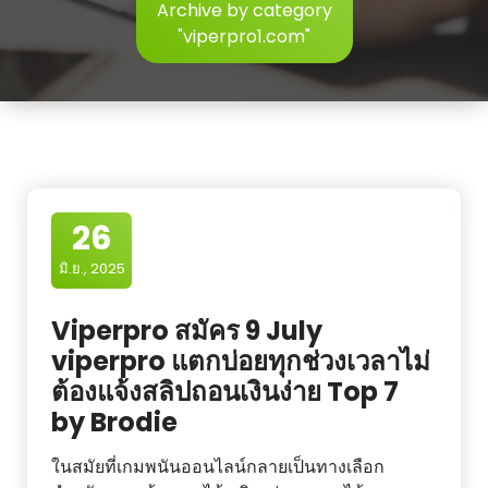
Archive by category
"viperpro1.com"
26
มิ.ย., 2025
Viperpro สมัคร 9 July
viperpro แตกบ่อยทุกช่วงเวลาไม่
ต้องแจ้งสลิปถอนเงินง่าย Top 7
by Brodie
ในสมัยที่เกมพนันออนไลน์กลายเป็นทางเลือก