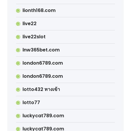
lionth168.com
live22
live22slot
lnw365bet.com
london6789.com
london6789.com
lotto432 ทางเข้า
lotto77
luckycat789.com
luckycat789.com