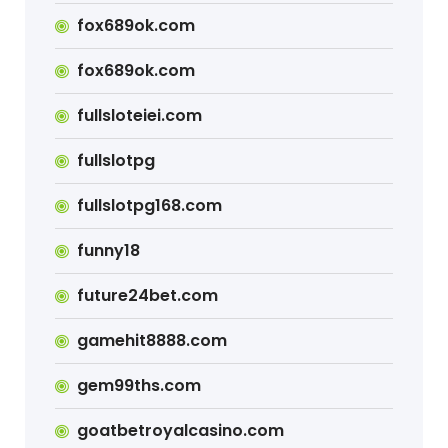
fox689ok.com
fox689ok.com
fullsloteiei.com
fullslotpg
fullslotpg168.com
funny18
future24bet.com
gamehit8888.com
gem99ths.com
goatbetroyalcasino.com