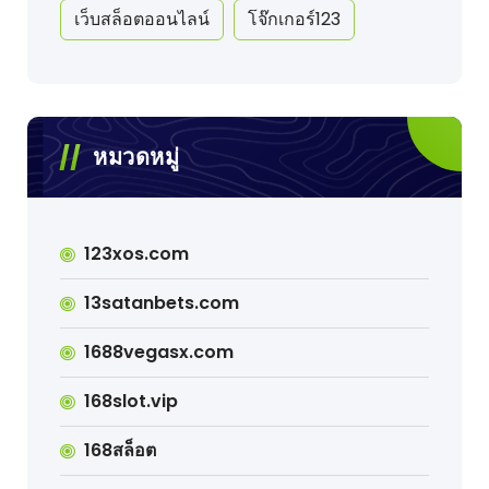
เว็บสล็อตออนไลน์
โจ๊กเกอร์123
หมวดหมู่
123xos.com
13satanbets.com
1688vegasx.com
168slot.vip
168สล็อต