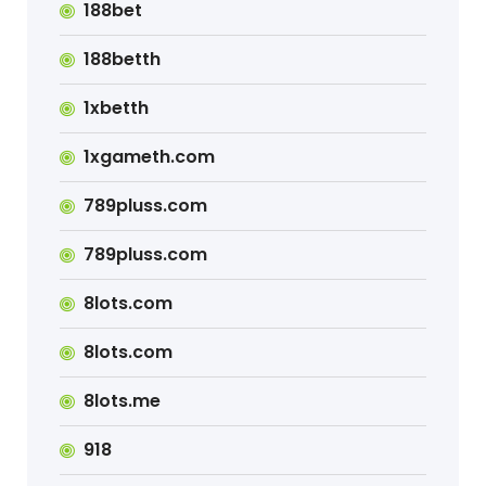
188bet
188betth
1xbetth
1xgameth.com
789pluss.com
789pluss.com
8lots.com
8lots.com
8lots.me
918