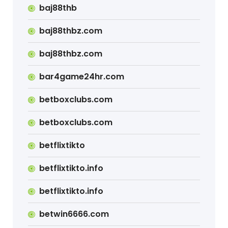
baj88thb
baj88thbz.com
baj88thbz.com
bar4game24hr.com
betboxclubs.com
betboxclubs.com
betflixtikto
betflixtikto.info
betflixtikto.info
betwin6666.com