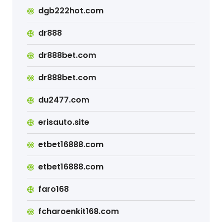
dgb222hot.com
dr888
dr888bet.com
dr888bet.com
du2477.com
erisauto.site
etbet16888.com
etbet16888.com
faro168
fcharoenkit168.com