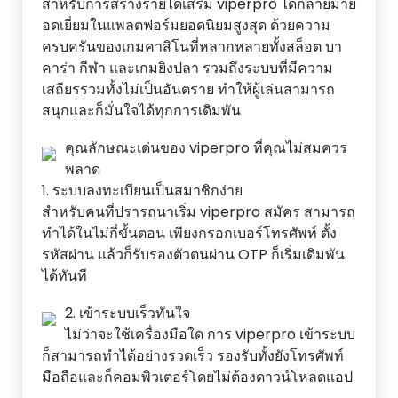
สำหรับการสร้างรายได้เสริม viperpro ได้กลายมาย
อดเยี่ยมในแพลตฟอร์มยอดนิยมสูงสุด ด้วยความ
ครบครันของเกมคาสิโนที่หลากหลายทั้งสล็อต บา
คาร่า กีฬา และเกมยิงปลา รวมถึงระบบที่มีความ
เสถียรรวมทั้งไม่เป็นอันตราย ทำให้ผู้เล่นสามารถ
สนุกและก็มั่นใจได้ทุกการเดิมพัน
คุณลักษณะเด่นของ viperpro ที่คุณไม่สมควร
พลาด
1. ระบบลงทะเบียนเป็นสมาชิกง่าย
สำหรับคนที่ปรารถนาเริ่ม viperpro สมัคร สามารถ
ทำได้ในไม่กี่ขั้นตอน เพียงกรอกเบอร์โทรศัพท์ ตั้ง
รหัสผ่าน แล้วก็รับรองตัวตนผ่าน OTP ก็เริ่มเดิมพัน
ได้ทันที
2. เข้าระบบเร็วทันใจ
ไม่ว่าจะใช้เครื่องมือใด การ viperpro เข้าระบบ
ก็สามารถทำได้อย่างรวดเร็ว รองรับทั้งยังโทรศัพท์
มือถือและก็คอมพิวเตอร์โดยไม่ต้องดาวน์โหลดแอป