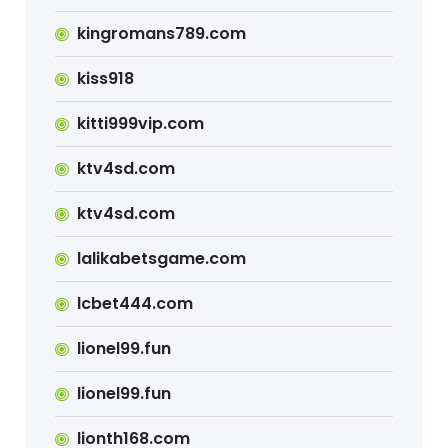
kingromans789.com
kiss918
kitti999vip.com
ktv4sd.com
ktv4sd.com
lalikabetsgame.com
lcbet444.com
lionel99.fun
lionel99.fun
lionth168.com