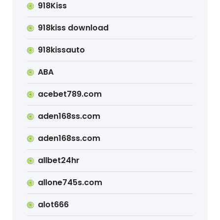
918Kiss
918kiss download
918kissauto
ABA
acebet789.com
aden168ss.com
aden168ss.com
allbet24hr
allone745s.com
alot666