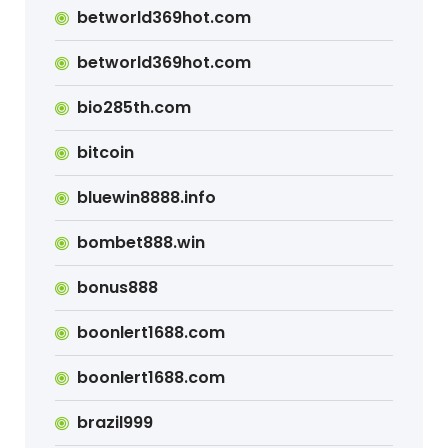
betworld369hot.com
betworld369hot.com
bio285th.com
bitcoin
bluewin8888.info
bombet888.win
bonus888
boonlert1688.com
boonlert1688.com
brazil999