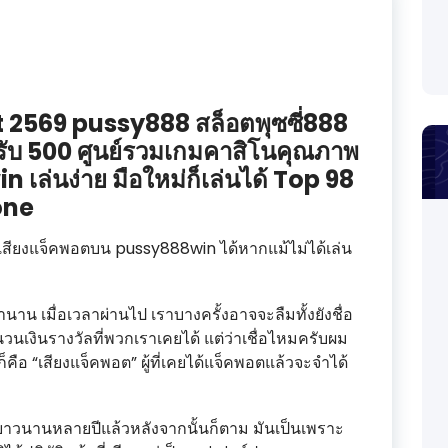
2569 pussy888 สล็อตพุซซี่888
รรับ 500 ศูนย์รวมเกมคาสิโนคุณภาพ
 เล่นง่าย มือใหม่ก็เล่นได้ Top 98
one
สียงแจ็คพอตบน pussy888win ได้หากแม้ไม่ได้เล่น
น เมื่อเวลาผ่านไป เราบางครั้งอาจจะลืมทั้งยังชื่อ
นวนเงินรางวัลที่พวกเราเคยได้ แต่ว่าเชื่อไหมครับผม
ยก็คือ “เสียงแจ็คพอต” ผู้ที่เคยได้แจ็คพอตแล้วจะจำได้
ยาวนานหลายปีแล้วหลังจากนั้นก็ตาม มันเป็นเพราะ