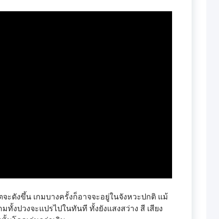
จะดังขึ้น เกมบางครั้งก็อาจจะอยู่ในจังหวะปกติ แม้
ทั้งปวงจะแปรไปในทันที ทั้งยังแสงสว่าง สี เสียง