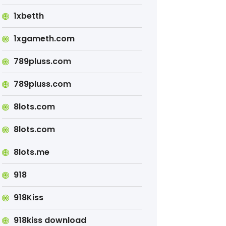
1xbetth
1xgameth.com
789pluss.com
789pluss.com
8lots.com
8lots.com
8lots.me
918
918Kiss
918kiss download