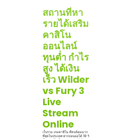
Skip
สถานที่หา
to
content
รายได้เสริม
คาสิโน
ออนไลน์
ทุนต่ำ กำไร
สูง ได้เงิน
เร็ว Wilder
vs Fury 3
Live
Stream
Online
เว็บรวม เกมคาสิโน ที่คนนิยมมาก
ที่สุดในประเทศ ฝากถอนออโต้ 10 วิ