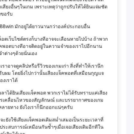
ียงอื่นๆในเกม เพราะเหตุว่าถูกปรับให้ได้ยินแจ่มชัด
ยขอรับ
8win มักอยู่ได้ยาวนานกว่าองค์ประกอบอื่น
็อตเว็บไซต์ตรงก็บางทีอาจจะเลือนหายไปบ้าง ถ้าพวก
แจ็คพอตบางทีอาจติดอยู่ในความจำของเราไปอีกนาน
ำต่างๆด้วยนั่นเอง
เราอาจดูคลิปหรือรีวิวของเกมเก่า สิ่งที่ทำให้เรานึก
รับผม โดยยิ่งไปกว่านั้นเสียงแจ็คพอตที่เสมือนกุญแจ
ของเราได้
าได้ยินเสียงแจ็คพอต พวกเราไม่ได้รับทราบแค่เสียง
 การเคลื่อนไหวของสัญลักษณ์ และบรรยากาศของเกม
นหลายทาง ยังไงเราก็นึกออกแน่ๆครับ
จะยังใช้เสียงแจ็คพอตเดิมสม่ำเสมอเป็นระยะเวลาที่
ประสบการณ์เหมือนกันซ้ำๆเมื่อเจอเสียงเดิมอีกทีใน