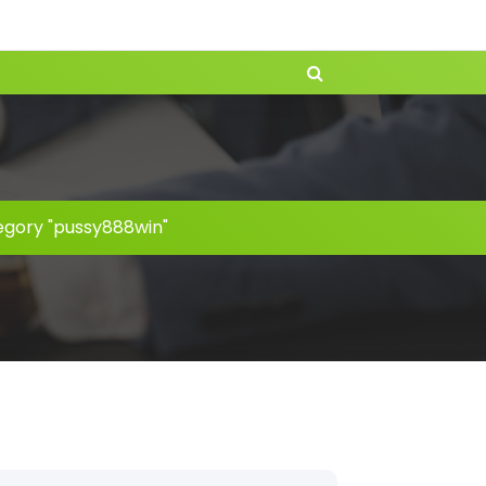
egory "pussy888win"