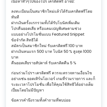
เนื้อหาทั่วๆไปของโปร เครดิตฟรี อาจมี:
ลงทะเบียนเป็นสมาชิกใหม่แล้วได้รับเครดิตฟรีโดย
ทันที
ฝากเงินครั้งแรกรวมทั้งได้รับโบนัสเพิ่มเติม
โปรคืนยอดเสีย หรือแคมเปญพิเศษตามช่วง
แบบอย่างโปรโมชั่นแบบ Featured Snippet
ข้อจำกัด สิทธิได้
สมัครเป็นสมาชิกใหม่ รับเครดิตฟรี 100 บาท
ฝากเงินหนแรก 500 บาท โบนัส 50 % สูงสุด 1000
บาท
คืนยอดเสียรายสัปดาห์ รับเครดิตคืน 5 %
ก่อนร่วมโปรฯ เครดิตฟรี ควรจะตรวจทานเงื่อนไข
อย่างเช่น ยอดเทิร์นโอเวอร์ เกมที่ร่วมรายการ และก็
ระยะเวลาโปรโมชั่น เพื่อให้คุณใช้สิทธิได้อย่างเต็ม
เปี่ยมโดยไม่มีปัญหา
ข้อควรคำนึงรวมทั้งคำถามที่พบบ่อย