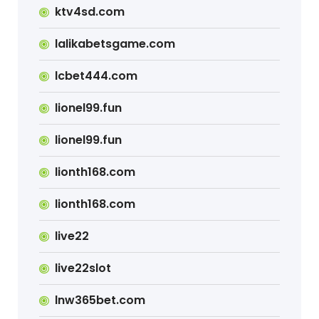
ktv4sd.com
lalikabetsgame.com
lcbet444.com
lionel99.fun
lionel99.fun
lionth168.com
lionth168.com
live22
live22slot
lnw365bet.com