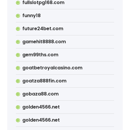
fullslotpg168.com
funny18
future24bet.com
gamehit8888.com
gem99ths.com
goatbetroyalcasino.com
goatza888fin.com
gobaza88.com
golden4566.net
golden4566.net