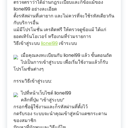
ตรวจตราว่าได้อ่านกฎระเบียบและก็ข้อแม้ของ
lionel99 อย่างละเอียด
ตั้งรหัสผ่านที่เดายาก และไม่ควรที่จะใช้รหัสเดียวกัน
กับบริการอื่น
แม้มีโปรโมชั่น เครดิตฟรี ให้ตรวจดูข้อแม้ ได้แก่
ยอดเทิร์นโอเวอร์ หรือเกมที่ร่วมรายการ
วิธีเข้าสู่ระบบ
lionel99
เข้าระบบ
เมื่อคุณลงทะเบียนกับ lionel99 แล้ว ขั้นตอนถัด
ไปเป็นการเข้าสู่ระบบ เพื่อเริ่มใช้งานแล้วก็รับ
โปรโมชั่นต่างๆ
กรรมวิธีเข้าสู่ระบบ:
ไปที่หน้าเว็บไซต์ lionel99
คลิกที่ปุ่ม “เข้าสู่ระบบ”
กรอกชื่อผู้ใช้งานและก็รหัสผ่านที่ตั้งไว้
กดรับรอง ระบบจะนำคุณเข้าสู่หน้าแดชกระดาน
ของสมาชิก
ปัญหาที่มักพบและวิธีแก้ไข