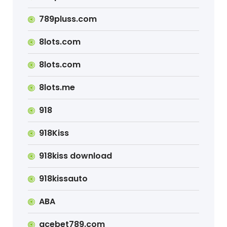
789pluss.com
8lots.com
8lots.com
8lots.me
918
918Kiss
918kiss download
918kissauto
ABA
acebet789.com