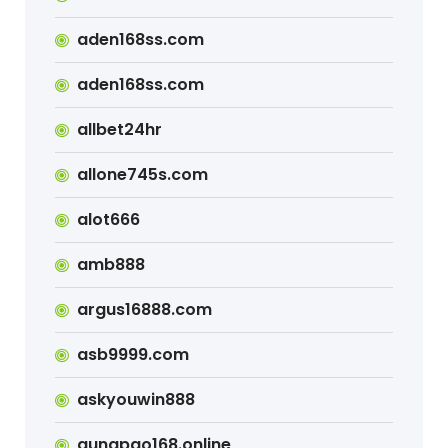
aden168ss.com
aden168ss.com
allbet24hr
allone745s.com
alot666
amb888
argus16888.com
asb9999.com
askyouwin888
aungpao168.online