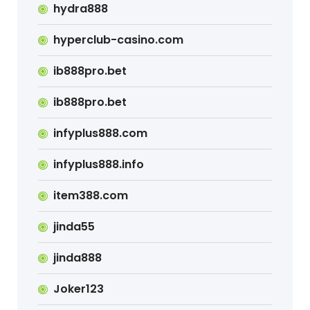
hydra888
hyperclub-casino.com
ib888pro.bet
ib888pro.bet
infyplus888.com
infyplus888.info
item388.com
jinda55
jinda888
Joker123