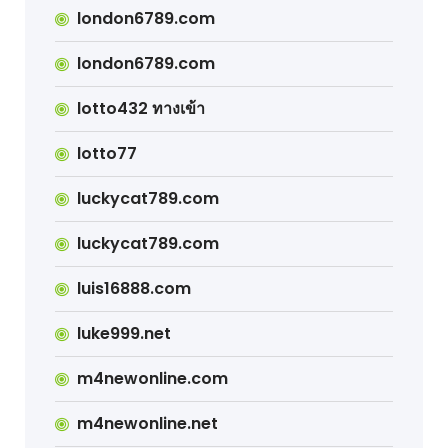
london6789.com
london6789.com
lotto432 ทางเข้า
lotto77
luckycat789.com
luckycat789.com
luis16888.com
luke999.net
m4newonline.com
m4newonline.net