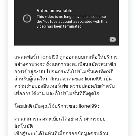
แพลตฟอร์ม lionel99 ถูกออกแบบมาเพื่อให้บริการ
อย่างครบวงจร ตั้งแต่การลงทะเบียนสมัครสมาชิก
การเข้าสู่ระบบ ไปจนกระทั่งโปรโมชั่นเครดิตฟรี
สำหรับผู้เล่นใหม่ ลักษณะเด่นของ lionel99 เป็น
ความง่ายของอินเทอร์เฟซ ความปลอดภัยสำหรับ
เพื่อการใช้งาน และก็โปรโมชั่นที่ดึงดูดใจ
โดยปกติ เมื่อคุณใช้บริการของ lionel99 :
คุณสามารถลงทะเบียนได้อย่างเร็วผ่านระบบ
อัตโนมัติ
เข้าสู่ระบบได้ในทันทีเมื่อกรอกข้อมูลครบถ้วน