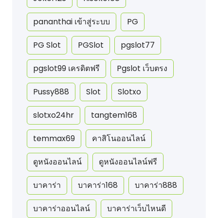
pananthai เข้าสู่ระบบ
PG
PG Slot
PGSlot
pgslot77
pgslot99 เครดิตฟรี
Pgslot เว็บตรง
Pussy888
Slot
Slotxo
slotxo24hr
tangtem168
temmax69
คาสิโนออนไลน์
ดูหนังออนไลน์
ดูหนังออนไลน์ฟรี
บาคาร่า
บาคาร่า168
บาคาร่า888
บาคาร่าออนไลน์
บาคาร่าเว็บไหนดี