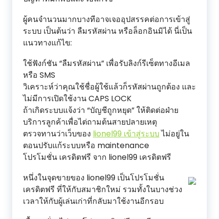
ผู้คนจำนวนมากบางทีอาจเจออุปสรรคต่อการเข้าสู่
ระบบ เป็นต้นว่า ลืมรหัสผ่าน หรือล็อกอินมิได้ นี่เป็น
แนวทางแก้ไข:
ใช้ฟังก์ชัน “ลืมรหัสผ่าน” เพื่อรับลิงก์รีเซ็ตทางอีเมล
หรือ SMS
วิเคราะห์ว่าคุณใช้ชื่อผู้ใช้แล้วก็รหัสผ่านถูกต้อง และ
ไม่มีการเปิดใช้งาน CAPS LOCK
ถ้าเกิดระบบแจ้งว่า “บัญชีถูกหยุด” ให้ติดต่อฝ่าย
บริการลูกค้าเพื่อไต่ถามต้นสายปลายเหตุ
ตรวจทานว่าเว็บของ
lionel99 เข้าสู่ระบบ
ไม่อยู่ใน
ตอนปรับแก้ระบบหรือ maintenance
โปรโมชั่น เครดิตฟรี จาก lionel99 เครดิตฟรี
หนึ่งในจุดขายของ lionel99 เป็นโปรโมชั่น
เครดิตฟรี ที่ให้กับสมาชิกใหม่ รวมทั้งในบางช่วง
เวลาให้กับผู้เล่นเก่าที่กลับมาใช้งานอีกรอบ