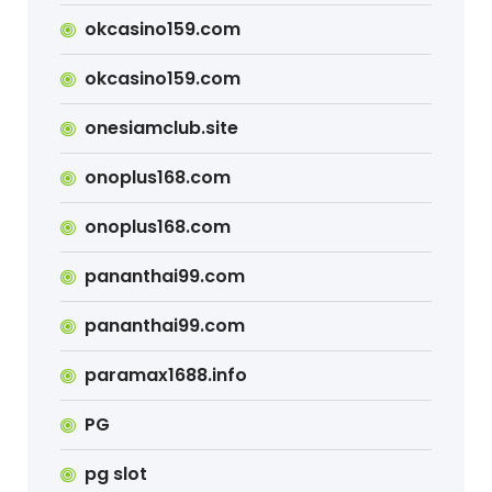
okcasino159.com
okcasino159.com
onesiamclub.site
onoplus168.com
onoplus168.com
pananthai99.com
pananthai99.com
paramax1688.info
PG
pg slot