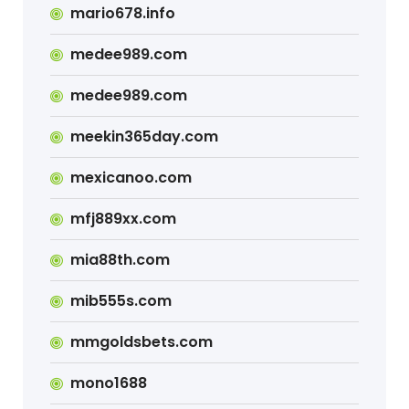
mario678.info
medee989.com
medee989.com
meekin365day.com
mexicanoo.com
mfj889xx.com
mia88th.com
mib555s.com
mmgoldsbets.com
mono1688