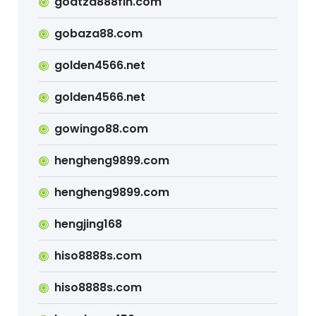
goatza888fin.com
gobaza88.com
golden4566.net
golden4566.net
gowingo88.com
hengheng9899.com
hengheng9899.com
hengjing168
hiso8888s.com
hiso8888s.com