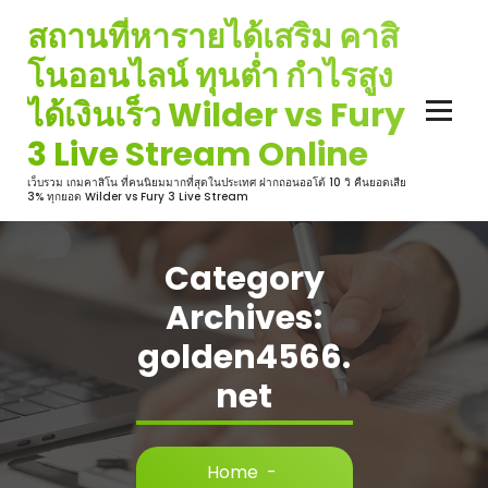
Skip
สถานที่หารายได้เสริม คาสิ
to
content
โนออนไลน์ ทุนต่ำ กำไรสูง
ได้เงินเร็ว Wilder vs Fury
3 Live Stream Online
เว็บรวม เกมคาสิโน ที่คนนิยมมากที่สุดในประเทศ ฝากถอนออโต้ 10 วิ คืนยอดเสีย
3% ทุกยอด Wilder vs Fury 3 Live Stream
Category
Archives:
golden4566.
net
Home
-