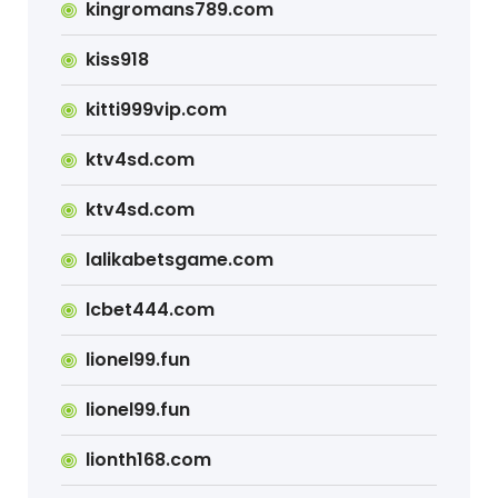
kingromans789.com
kiss918
kitti999vip.com
ktv4sd.com
ktv4sd.com
lalikabetsgame.com
lcbet444.com
lionel99.fun
lionel99.fun
lionth168.com