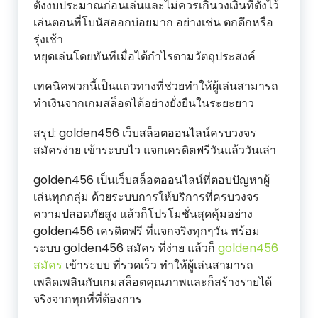
ตั้งงบประมาณก่อนเล่นและไม่ควรเกินวงเงินที่ตั้งไว้
เล่นตอนที่โบนัสออกบ่อยมาก อย่างเช่น ตกดึกหรือ
รุ่งเช้า
หยุดเล่นโดยทันทีเมื่อได้กำไรตามวัตถุประสงค์
เทคนิคพวกนี้เป็นแถวทางที่ช่วยทำให้ผู้เล่นสามารถ
ทำเงินจากเกมสล็อตได้อย่างยั่งยืนในระยะยาว
สรุป: golden456 เว็บสล็อตออนไลน์ครบวงจร
สมัครง่าย เข้าระบบไว แจกเครดิตฟรีวันแล้ววันเล่า
golden456 เป็นเว็บสล็อตออนไลน์ที่ตอบปัญหาผู้
เล่นทุกกลุ่ม ด้วยระบบการให้บริการที่ครบวงจร
ความปลอดภัยสูง แล้วก็โปรโมชั่นสุดคุ้มอย่าง
golden456 เครดิตฟรี ที่แจกจริงทุกๆวัน พร้อม
ระบบ golden456 สมัคร ที่ง่าย แล้วก็
golden456
สมัคร
เข้าระบบ ที่รวดเร็ว ทำให้ผู้เล่นสามารถ
เพลิดเพลินกับเกมสล็อตคุณภาพและก็สร้างรายได้
จริงจากทุกที่ที่ต้องการ