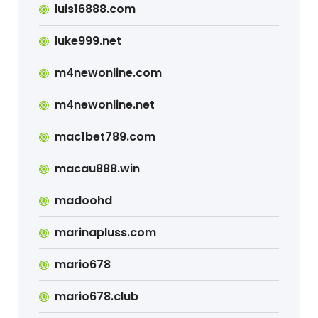
luis16888.com
luke999.net
m4newonline.com
m4newonline.net
mac1bet789.com
macau888.win
madoohd
marinapluss.com
mario678
mario678.club