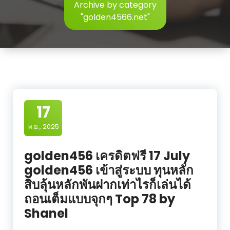
Archive by category
"golden4566.net"
17
พ.ย., 2025
golden456 เครดิตฟรี 17 July
golden456 เข้าสู่ระบบ ทุนหลัก
สิบลุ้นหลักพันฝากเท่าไรก็เล่นได้
ถอนเต็มแบบจุกๆ Top 78 by
Shanel