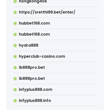
hongkong456
https://sretthi99.bet/enter/
hubbet168.com
hubbet168.com
hydra888
hyperclub-casino.com
ib888pro.bet
ib888pro.bet
infyplus888.com
infyplus888.info