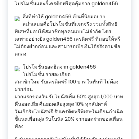
โปรโมชั่นและก็เครดิตฟรีสุดคุ้มจาก golden456
สิ่งที่ทำให้ golden456 เป็นที่นิยมอย่าง
สม่ำเสมอคือโปรโมชั่นที่แจกจริง รวมทั้งสิทธิ
พิเศษที่มอบให้สมาชิกทุกคนแบบไม่จำกัด โดย
เฉพาะอย่างยิ่ง golden456 เครดิตฟรี ที่มอบให้ฟรี
ไม่ต้องฝากก่อน และสามารถเบิกเงินได้จริงตามข้อ
ตกลง
โปรโมชั่นยอดฮิตจาก golden456
โปรโมชั่น รายละเอียด
สมาชิกใหม่ รับเครดิตฟรี 100 บาทในทันที ไม่ต้อง
ฝากก่อน
ฝากแรกของวัน รับโบนัสเพิ่ม 50% สูงสุด 1,000 บาท
คืนยอดเสีย คืนยอดเสียสูงสุด 10% ทุกสัปดาห์
วันเกิดรับโบนัสฟรี รับเครดิตฟรีพิเศษในเดือนกำเนิด
ชี้แนะเพื่อนฝูง รับโบนัส 20% จากยอดฝากของเพื่อน
พ้อง