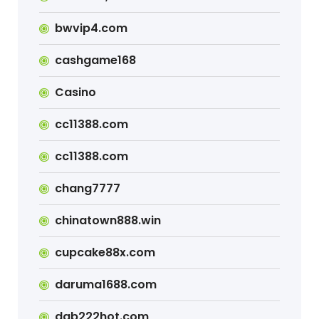
bwvip4.com
cashgame168
Casino
cc11388.com
cc11388.com
chang7777
chinatown888.win
cupcake88x.com
daruma1688.com
dgb222hot.com