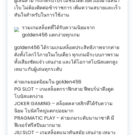
ผู้เล่นสามารถกดรับโปรโมชั่นได้ด้วยตัวเองผ่านหน้า
เว็บ ไม่ต้องติดต่อข้าราชการ เพิ่มความสบายและเร็ว
ทันใจสำหรับในการใช้งาน
รวมเกมสล็อตที่ได้รับความนิยมจาก
golden456 แตกง่ายทุกเกม
golden456 ได้รวมเกมสล็อตประสิทธิภาพจากค่าย
ดังทั้งโลกไว้ภายในเว็บเดียว ทุกเกมมีระบบภาพรวม
ทั้งเสียงชัดแจ๋ว เล่นง่าย และได้โอกาสโบนัสแตกสูง
เหมาะกับผู้เล่นทุกระดับ
ค่ายเกมยอดนิยมใน golden456
PG SLOT – เกมสล็อตกราฟิกสวย ฟีพบร์น่าดึงดูด
โบนัสแตกง่าย
JOKER GAMING – สล็อตคลาสสิกที่ได้รับความ
นิยม โบนัสใหญ่แตกบ่อยมาก
PRAGMATIC PLAY – ค่ายเกมระดับนานาชาติ มี
ฟีเจอร์ฟรีสปินมากมาย
JILI SLOT – เกมสล็อตแนวทันสมัย เล่นง่าย เหมาะ