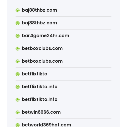
baj88thbz.com
baj88thbz.com
bar4game24hr.com
betboxclubs.com
betboxclubs.com
betflixtikto
betflixtikto.info
betflixtikto.info
betwin6666.com
betworld369hot.com