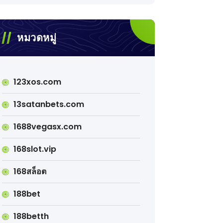
หมวดหมู่
123xos.com
13satanbets.com
1688vegasx.com
168slot.vip
168สล็อต
188bet
188betth