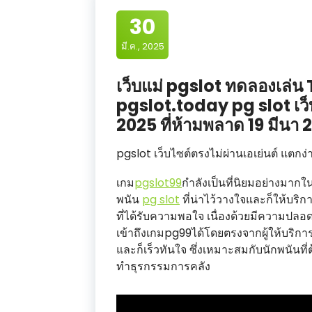
30
มี.ค., 2025
เว็บแม่ pgslot ทดลองเล่น
pgslot.today pg slot เว
2025 ที่ห้ามพลาด 19 มีนา
pgslot เว็บไซต์ตรงไม่ผ่านเอเย่นต์ แตก
เกม
pgslot99
กำลังเป็นที่นิยมอย่างมาก
พนัน
pg slot
ที่น่าไว้วางใจและก็ให้บริกา
ที่ได้รับความพอใจ เนื่องด้วยมีความปลอ
เข้าถึงเกมpg99ได้โดยตรงจากผู้ให้บริก
และก็เร็วทันใจ ซึ่งเหมาะสมกับนักพนัน
ทำธุรกรรมการคลัง