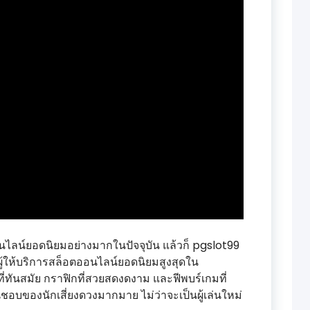
นไลน์ยอดนิยมอย่างมากในปัจจุบัน แล้วก็ pgslot99
ศในผู้ให้บริการสล็อตออนไลน์ยอดนิยมสูงสุดใน
ี่ทันสมัย กราฟิกที่สวยสดงดงาม และฟีพบร์เกมที่
นชอบของนักเสี่ยงดวงมากมาย ไม่ว่าจะเป็นผู้เล่นใหม่