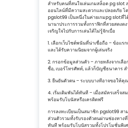
สำหรับคนที่สนใจเล่นเกมสล็อต pg slot
ออนไลน์ที่มีความสะดวกและปลอดภัย โดยไ
pgslot99 เป็นหนึ่งในค่ายเกมpg slotที่
นานาประการรวมทั้งกราฟิกที่สวยสดงดงาม
เจริญใจไปกับการเล่นได้ไม่รู้จักเบื่อ
1. เลือกเว็บไซต์พนันที่น่าเชื่อถือ – ข้อแร
และได้รับความนิยมจากผู้เล่นจริง
2. กรอกข้อมูลส่วนตัว – ภายหลังจากเลือ
ชื่อ, เบอร์โทรศัพท์, แล้วก็บัญชีธนาคาร
3. ยืนยันตัวตน – ระบบบางทีอาจขอให้คุ
4. เริ่มเดิมพันได้ทันที – เมื่อสมัครเสร็
พร้อมรับโบนัสหรือเครดิตฟรี
การลงทะเบียนเป็นสมาชิก pgslot99 สามา
ส่วนตัวรวมทั้งรับรองตัวตนผ่านช่องทางที
ทันที พร้อมรับโบนัสรวมทั้งโปรโมชั่นพิเ