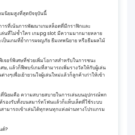
ิยมสูงที่สุดปัจจุบันนี้
ิการที่เน้นการพัฒนาเกมสล็อตที่มีกราฟิกและ
รเล่นที่ไม่ซ้ำใคร เกมpg slot มีความมากมายหลาย
จะเป็นเกมที่ย้ำการผจญภัย ธีมเทพนิยาย หรือธีมผลไม้
ีเจอร์พิเศษที่ช่วยเพิ่มโอกาสสำหรับในการชนะ
ศษ, แล้วก็ฟีพบร์เกมที่สามารถเพิ่มรางวัลให้กับผู้เล่น
นต่างๆเพื่อเย้ายวนใจผู้เล่นใหม่แล้วก็ลูกค้าเก่าให้เข้า
เป็นที่นิยมคือ ความสบายสบายในการเล่นบนอุปกรณ์พก
้รองรับทั้งบนสมาร์ทโฟนแล้วก็แท็บเล็ตที่ใช้ระบบ
้เล่นสามารถเข้าเล่นได้ทุกหนทุกแห่งผ่านทางโปรแกรม
นต์?