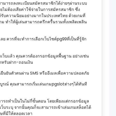
 สามารถลงทะเบียนสมัครสมาชิกได้ง่ายๆผ่านระบบ
ม่ต้องเสียค่าใช้จ่ายในการสมัครสมาชิก ซึ่ง
ได้รับความนิยมอย่างมากในประเทศไทย ด้วยเกมที่
 ทำให้ผู้เล่นสามารถครึกครื้นรวมทั้งเพลิดเพลิน
กเลย ควรที่จะทำการเลือกเว็บไซต์pg99ที่เป็นที่รู้จัก
กเว็บแล้ว คุณควรต้องกรอกข้อมูลพื้นฐาน อย่างเช่น
 สำหรับฝาก-ถอนเงิน
ณยืนยันตัวตนผ่าน SMS หรืออีเมลเพื่อความปลอดภัย
จสมบูรณ์ คุณสามารถเริ่มเล่นเกมpgslotต่างๆได้ทันที
รถทำเป็นในไม่กี่ขั้นตอน โดยเพียงแต่กรอกข้อมูล
่เว็บระบุ จากนั้นคุณก็จะสามารถเข้าเล่นเกมสล็อตได้
ศษที่มีให้ตลอดเวลา