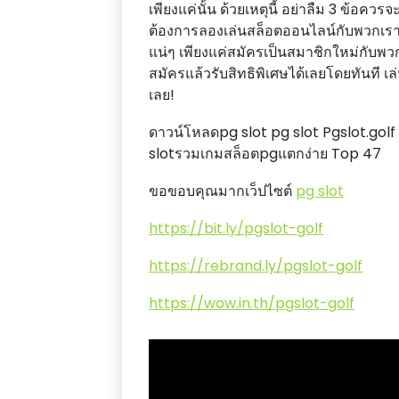
เพียงแค่นั้น ด้วยเหตุนี้ อย่าลืม 3 ข้อ
ต้องการลองเล่นสล็อตออนไลน์กับพวกเราล
แน่ๆ เพียงแค่สมัครเป็นสมาชิกใหม่กับพวกเร
สมัครแล้วรับสิทธิพิเศษได้เลยโดยทันที 
เลย!
ดาวน์โหลดpg slot pg slot Pgslot.gol
slotรวมเกมสล็อตpgแตกง่าย Top 47
ขอขอบคุณมากเว็ปไซต์
pg slot
https://bit.ly/pgslot-golf
https://rebrand.ly/pgslot-golf
https://wow.in.th/pgslot-golf