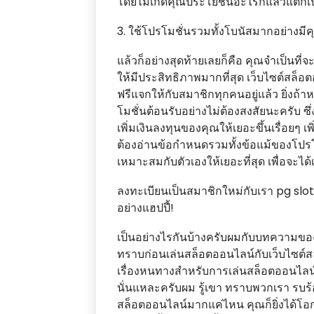
โดยไม่เกิดคุณประโยชน์อะไรก็แล้วแต่ก็เ
3. ใช้โปรโมชั่นรวมทั้งโบนัสมากอย่างม
แล้วก็อย่างสุดท้ายเลยก็คือ คุณจำเป็นที
ให้มีประสิทธิภาพมากที่สุด เว็บไซต์สล็
ฟรีแจกให้กับสมาชิกทุกคนอยู่แล้ว ยิ่งถ้
โมชั่นต้อนรับอย่างไม่ต้องสงสัยนะครับ ซึ
เพิ่มเงินลงทุนของคุณให้เยอะขึ้นเรื่อยๆ 
ต้องอ่านข้อกำหนดรวมทั้งข้อแม้ของโปรโมชั
เหมาะสมกับตัวเองให้เยอะที่สุด เพื่อจะไ
ลงทะเบียนเป็นสมาชิกใหม่กับเรา pg slo
อย่างแฮปปี้!
เป็นอย่างไรกันบ้างครับผมกับบทความขอ
ทราบก่อนเล่นสล็อตออนไลน์กับเว็บไซต์
เรื่องหนทางสำหรับการเล่นสล็อตออนไลน์
นั่นแหละครับผม รู้เขา ทราบพวกเรา รบร้อย
สล็อตออนไลน์มากแค่ไหน คุณก็ยิ่งได้โอกาสส