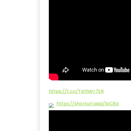
https://t.co/TstfMrr7ER
https://shorturl.asia/lbC8a