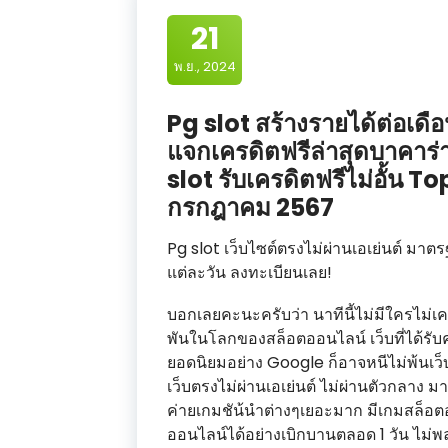
21
พ.ย., 2024
Pg slot สร้างรายได้ต่อเด
แจกเครดิตฟรีล่าสุดบาคาร่า
slot รับเครดิตฟรีไม่อั้น 
กรกฎาคม 2567
Pg slot เว็บไซต์ตรงไม่ผ่านเอเย่นต์ ม
แต่ละวัน ลงทะเบียนเลย!
บอกเลยคะนะครับว่า นาทีนี้ไม่มีใครไม่เ
พันในโลกของสล็อตออนไลน์ เว็บที่ได้รับ
ยอดนิยมอย่าง Google ก็อาจหนีไม่พ้นเว
เว็บตรงไม่ผ่านเอเย่นต์ ไม่ผ่านตัวกลาง ม
ค่ายเกมชัน้นำต่างๆเยอะมาก มีเกมสล็อต
ออนไลน์ได้อย่างเบิกบานตลอด 1 วัน ไม่พ