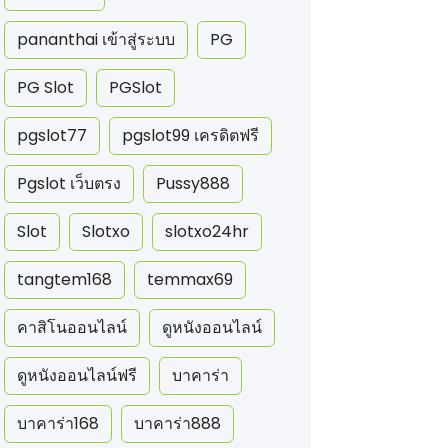
pananthai เข้าสู่ระบบ
PG
PG Slot
PGSlot
pgslot77
pgslot99 เครดิตฟรี
Pgslot เว็บตรง
Pussy888
Slot
Slotxo
slotxo24hr
tangtem168
temmax69
คาสิโนออนไลน์
ดูหนังออนไลน์
ดูหนังออนไลน์ฟรี
บาคาร่า
บาคาร่า168
บาคาร่า888