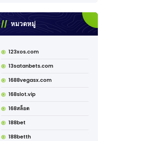
หมวดหมู่
123xos.com
13satanbets.com
1688vegasx.com
168slot.vip
168สล็อต
188bet
188betth