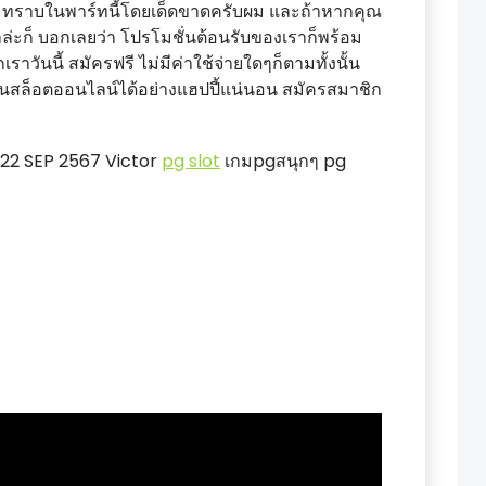
ควรจะทราบในพาร์ทนี้โดยเด็ดขาดครับผม และถ้าหากคุณ
่ะก็ บอกเลยว่า โปรโมชั่นต้อนรับของเราก็พร้อม
าวันนี้ สมัครฟรี ไม่มีค่าใช้จ่ายใดๆก็ตามทั้งนั้น
เล่นสล็อตออนไลน์ได้อย่างแฮปปี้แน่นอน สมัครสมาชิก
f 22 SEP 2567 Victor
pg slot
เกมpgสนุกๆ pg