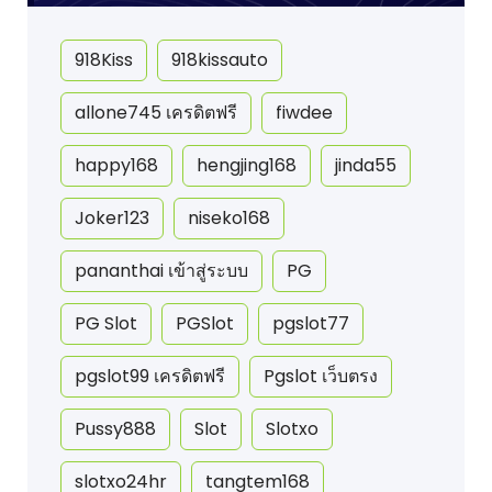
918Kiss
918kissauto
allone745 เครดิตฟรี
fiwdee
happy168
hengjing168
jinda55
Joker123
niseko168
pananthai เข้าสู่ระบบ
PG
PG Slot
PGSlot
pgslot77
pgslot99 เครดิตฟรี
Pgslot เว็บตรง
Pussy888
Slot
Slotxo
slotxo24hr
tangtem168