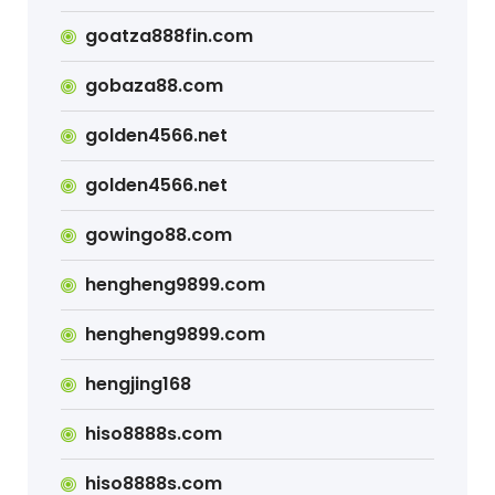
goatza888fin.com
gobaza88.com
golden4566.net
golden4566.net
gowingo88.com
hengheng9899.com
hengheng9899.com
hengjing168
hiso8888s.com
hiso8888s.com