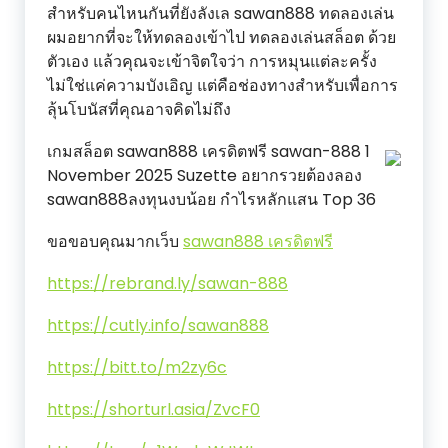
สำหรับคนไหนกันที่ยังลังเล sawan888 ทดลองเล่น
ผมอยากที่จะให้ทดลองเข้าไป ทดลองเล่นสล็อต ด้วย
ตัวเอง แล้วคุณจะเข้าจิตใจว่า การหมุนแต่ละครั้ง
ไม่ใช่แค่ความบังเอิญ แต่คือช่องทางสำหรับเพื่อการ
ลุ้นโบนัสที่คุณอาจคิดไม่ถึง
เกมสล็อต sawan888 เครดิตฟรี sawan-888 1
November 2025 Suzette อยากรวยต้องลอง
sawan888ลงทุนงบน้อย กำไรหลักแสน Top 36
ขอขอบคุณมากเว็บ
sawan888 เครดิตฟรี
https://rebrand.ly/sawan-888
https://cutly.info/sawan888
https://bitt.to/m2zy6c
https://shorturl.asia/ZvcF0