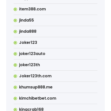
item388.com
jinda55
jinda888
Joker123
joker123auto
joker123th
Joker123th.com
khumsup888.me
kimchibetbet.com
kingcrab168