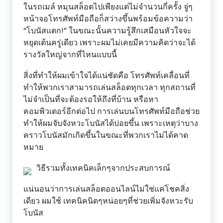
ในรถเมล์ หมุนสล็อตไปเพียงแต่ไม่จำนวนกี่ครั้ง จู่ๆ
หน้าจอโทรศัพท์มือถือก็สว่างขึ้นพร้อมข้อความว่า
“โบนัสแตก!” ในขณะนั้นความรู้สึกเสมือนหัวใจจะ
หยุดเต้นครู่เดียว เพราะผมไม่เคยมีความคิดว่าจะได้
รางวัลใหญ่จากที่ไหนแบบนี้
สิ่งที่ทำให้ผมเข้าใจได้แน่ชัดคือ โทรศัพท์เคลื่อนที่
ทำให้พวกเราสามารถเล่นสล็อตทุกเวลา ทุกสถานที่
ไม่จำเป็นที่จะต้องรอให้ถึงที่บ้าน หรือหา
คอมพิวเตอร์อีกต่อไป การเล่นบนโทรศัพท์มือถือช่วย
ทำให้ผมจับจังหวะโบนัสได้บ่อยขึ้น เพราะเหตุว่าบาง
คราวโบนัสมักเกิดขึ้นในขณะที่พวกเราไม่ได้คาด
หมาย
วิธีรวมทั้งเทคนิคเล็กๆจากประสบการณ์
แน่นอนว่าการเล่นสล็อตออนไลน์ไม่ใช่แค่โชคสิ่ง
เดียว ผมใช้ เทคนิคนิดๆหน่อยๆที่ช่วยเพิ่มจังหวะรับ
โบนัส