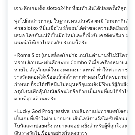
เจาะลึกเกมเด็ด slotxo24hr ที่ผมทำเงินได้บ่อยครั้งที่สุด
พูดไปก็กล่าวหาคุย ในฐานะคนเล่นจริง ผมมี “เกมหากิน” ใ
ค่าย slotxo ที่ปั่นเมื่อไหร่ก็ชอบได้ค่าของหวานติดมือกลับม
เสมอ ใครกันแน่ที่เป็นมือใหม่และก็เพิ่งรับเครดิตฟรีมา ผม
แนะนำให้เอาไปลองกับ 3 เกมนี้ครับ:
• Roma Slot (เกมสล็อตโรม่า): เกมในตำนานที่ไม่มีใครไม่
ทราบ ลักษณะเด่นคือระบบ Combo ที่เมื่อเครื่องหมายแถ
หายไป สัญลักษณ์ใหม่จะตกลงมาแทนที่ ทำให้พวกเราชนะ
รางวัลตลอดได้เรื่อยแล้วก็ถ้าหากทำคอมโบได้ครบตามที่ได
กำหนด ก็จะได้ฟรีสปินไปหมุนฟรีๆแถมยังมีฟีพบร์สู้กับสิงโ
กรุงโรมเพื่อลุ้นโบนัสก้อนโตอีกด้วย เป็นเกมที่ผมได้กำไรได้
มากที่สุดแล้วนะครับ
• Lucky God Progressive: เกมธีมอาแปะทวยเทพโชคลา
เป็นเกมที่เข้าใจง่ายมากมาย เส้นไลน์รางวัลไม่ซับซ้อน แล้ว
โบนัสแตกบ่อยครั้ง เหมาะสมอย่างยิ่งสำหรับผู้ที่ถูกใจสะส
เงินรางวัลไปเรื่อยๆอย่างมั่นคงถาวร