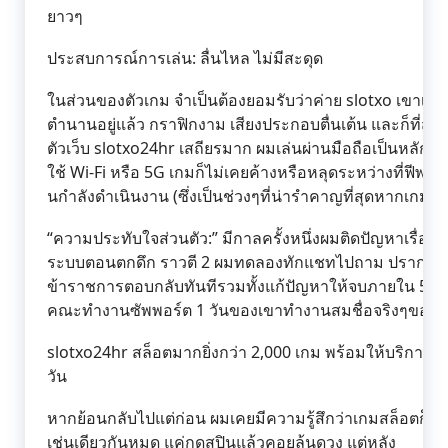
ยาวๆ
ประสบการณ์การเล่น: ลื่นไหล ไม่มีสะดุด
ในส่วนของตัวเกม จำเป็นต้องยอมรับว่าค่าย slotxo เขาเป็น
ตำนานอยู่แล้ว กราฟิกงาม เสียงประกอบตื่นเต้น และก็ที่สำ
ตัวเว็บ slotxo24hr เสถียรมาก ผมเล่นผ่านมือถือเป็นหลัก ไม
ใช้ Wi-Fi หรือ 5G เกมก็ไม่เคยค้างหรือหลุดระหว่างที่ฟีพบร์
นกำลังดำเนินงาน (ซึ่งเป็นช่วงๆที่น่ารำคาญที่สุดหากเกมค้
“ความประทับใจส่วนตัว:” มีกาลครั้งหนึ่งผมติดปัญหาเรื่องก
ระบบตอนตกดึก ราวตี 2 ผมทดลองทักแชทไปถาม ปรากฏว่
ข้าราชการตอบกลับทันทีรวมทั้งแก้ปัญหาให้จบภายใน 5 นา
คณะทำงานซัพพอร์ต 1 วันของเขาทำงานสมชื่อจริงๆขอรับ
slotxo24hr สล็อตมากยิ่งกว่า 2,000 เกม พร้อมให้บริการต
วัน
หากย้อนกลับไปแต่ก่อน ผมเคยมีความรู้สึกว่าเกมสล็อตก็อ
เช่นเดียวกันหมด แค่กดสปินแล้วคอยลุ้นดวง แต่หลัง