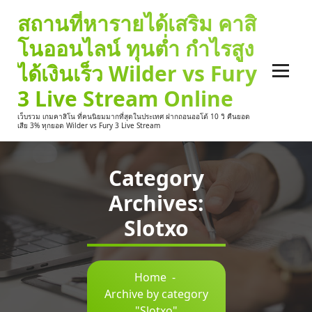
Skip
สถานที่หารายได้เสริม คาสิ
to
content
โนออนไลน์ ทุนต่ำ กำไรสูง
ได้เงินเร็ว Wilder vs Fury
3 Live Stream Online
เว็บรวม เกมคาสิโน ที่คนนิยมมากที่สุดในประเทศ ฝากถอนออโต้ 10 วิ คืนยอด
เสีย 3% ทุกยอด Wilder vs Fury 3 Live Stream
Category
Archives:
Slotxo
Home
-
Archive by category
"Slotxo"