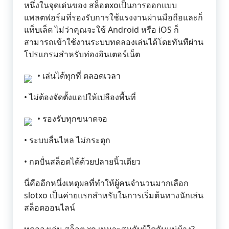
หนึ่งในจุดเด่นของ สล็อตxoเป็นการออกแบบ
แพลตฟอร์มที่รองรับการใช้แรงงานผ่านมือถือและก็
แท็บเล็ต ไม่ว่าคุณจะใช้ Android หรือ iOS ก็
สามารถเข้าใช้งานระบบทดลองเล่นได้โดยทันทีผ่าน
โปรแกรมสำหรับท่องอินเตอร์เน็ต
• เล่นได้ทุกที่ ตลอดเวลา
• ไม่ต้องจัดตั้งแอปให้เปลืองพื้นที่
• รองรับทุกขนาดจอ
• ระบบลื่นไหล ไม่กระตุก
• กดปั่นสล็อตได้ด้วยปลายนิ้วเดียว
นี่คืออีกหนึ่งเหตุผลที่ทำให้ผู้คนจำนวนมากเลือก
slotxo เป็นค่ายแรกสำหรับในการเริ่มต้นทางนักเล่น
สล็อตออนไลน์