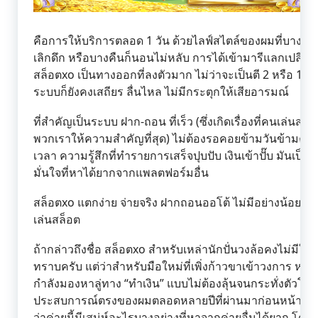
คือการให้บริการตลอด 1 วัน ด้วยไลฟ์สไตล์ของผมที่บางวั
เลิกดึก หรือบางคืนก็นอนไม่หลับ การได้เข้ามารีแลกเปลี่ยน
สล็อตxo เป็นทางออกที่ลงตัวมาก ไม่ว่าจะเป็นตี 2 หรือ 10 
ระบบก็ยังคงเสถียร ลื่นไหล ไม่มีกระตุกให้เสียอารมณ์
ที่สำคัญเป็นระบบ ฝาก-ถอน ที่เร็ว (ซึ่งเกิดเรื่องที่คนเล่นสล็
พวกเราให้ความสำคัญที่สุด) ไม่ต้องรอคอยข้ามวันข้ามคืนใ
เวลา ความรู้สึกที่ทำรายการเสร็จปุบปับ เงินเข้าปั๊บ มันเป็
มั่นใจที่หาได้ยากจากแพลตฟอร์มอื่น
สล็อตxo แตกง่าย จ่ายจริง ฝากถอนออโต้ ไม่มีอย่างน้อย 
เล่นสล็อต
ถ้ากล่าวถึงชื่อ สล็อตxo สำหรับเหล่านักปั่นวงล้อคงไม่มีใคร
ทราบครับ แต่ว่าสำหรับมือใหม่ที่เพิ่งก้าวขาเข้าวงการ หรือผู้
กำลังมองหาลู่ทาง “ทำเงิน” แบบไม่ต้องลุ้นจนกระทั่งตัวโก่ง
ประสบการณ์ตรงของผมตลอดหลายปีที่ผ่านมาก่อนหน้านี้ 
ว่าค่ายนี้มีเสน่ห์อะไรบางอย่างที่หาจากค่ายอื่นได้ยาก โด