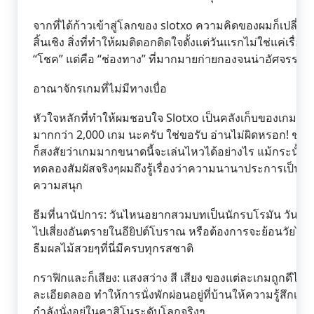
จากที่ได้ก้าวเข้าสู่โลกของ slotxo ความคิดของผมก็เปลี่ย
สิ้นเชิง สิ่งที่ทำให้ผมติดอกติดใจตั้งแต่วันแรกไม่ใช่แค่เรื่อ
“โชค” แต่คือ “ช่องทาง” ที่มากมายก่ายกองจนน่าอัศจรรย์
อาณาจักรเกมที่ไม่มีทางเบื่อ
หัวใจหลักที่ทำให้ผมชอบใจ Slotxo เป็นคลังเก็บของเกมที่ส
มากกว่า 2,000 เกม นะครับ ใช่ขอรับ อ่านไม่ผิดหรอก! ช่ว
ก็สงสัยว่าเกมมากขนาดนี้จะเล่นไหวได้อย่างไร แม้กระนั้นพ
ทดลองสัมผัสจริงๆผมถึงรู้เรื่องว่าความนานาประการเป็นห
ความสนุก
ธีมที่นานัปการ: วันไหนอยากสวมบทเป็นนักรบโรมัน วันไ
ไปเสี่ยงอันตรายในอียิปต์โบราณ หรือต้องการจะย้อนวัยไปก
ธีมผลไม้สวยๆที่นี่มีครบทุกรสชาติ
กราฟิกและก็เสียง: แสงสว่าง สี เสียง ของแต่ละเกมถูกดีไซน
ละเอียดลออ ทำให้การนั่งพักผ่อนอยู่ที่บ้านให้ความรู้สึกเหม
กำลังนั่งอยู่ในคาสิโนระดับโลกจริงๆ