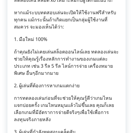
ทดลองเล่น สล็อต xo เหมาะสมกับผู้ใดกันแน่บ้าง?
หากแม้ระบบทดสอบเล่นจะเปิดให้ใช้งานฟรีสำหรับ
ทุกคน แม้กระนั้นถ้าเกิดแยกเป็นกลุ่มผู้ใช้งานที่
สมควร จะมองเห็นได้ว่า:
1. มือใหม่ 100%
ถ้าคุณยังไม่เคยเล่นสล็อตออนไลน์เลย ทดลองเล่นจะ
ช่วยให้คุณรู้เรื่องหลักการทำงานของเกมแต่ละ
ประเภท เช่น 3 รีล 5 รีล ไลน์การจ่าย เครื่องหมาย
พิเศษ อื่นๆอีกมากมาย
2. ผู้เล่นที่ต้องการหาเกมแตกง่าย
การทดลองเล่นก่อนที่จะช่วยให้คุณรู้ดีว่าเกมไหน
แจกบ่อยครั้ง เกมไหนหมุนแล้วไม่ขึ้นเลย คุณก็เลย
เลือกเกมที่มีอัตราการจ่ายดีจริงๆเพื่อใช้เพื่อการ
ลงทุนจริงภายหลัง
3. ผู้เล่นที่กำลังทดสอบเคล็ดลับ