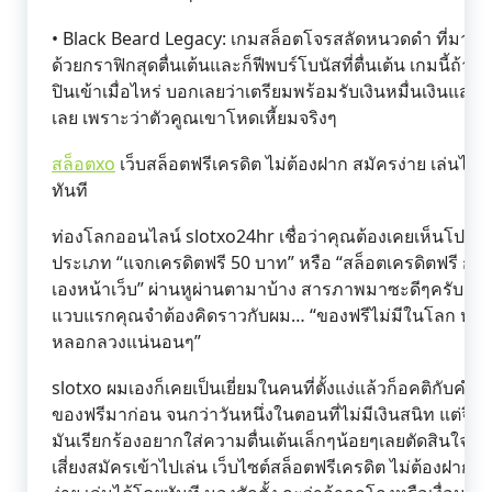
• Black Beard Legacy: เกมสล็อตโจรสลัดหนวดดำ ที่มาพร
ด้วยกราฟิกสุดตื่นเต้นและก็ฟีพบร์โบนัสที่ตื่นเต้น เกมนี้ถ้าฟร
ปินเข้าเมื่อไหร่ บอกเลยว่าเตรียมพร้อมรับเงินหมื่นเงินแสนไ
เลย เพราะว่าตัวคูณเขาโหดเหี้ยมจริงๆ
สล็อตxo
เว็บสล็อตฟรีเครดิต ไม่ต้องฝาก สมัครง่าย เล่นได้
ทันที
ท่องโลกออนไลน์ slotxo24hr เชื่อว่าคุณต้องเคยเห็นโปรโ
ประเภท “แจกเครดิตฟรี 50 บาท” หรือ “สล็อตเครดิตฟรี กดร
เองหน้าเว็บ” ผ่านหูผ่านตามาบ้าง สารภาพมาซะดีๆครับผมว
แวบแรกคุณจำต้องคิดราวกับผม… “ของฟรีไม่มีในโลก หร
หลอกลวงแน่นอนๆ”
slotxo ผมเองก็เคยเป็นเยี่ยมในคนที่ตั้งแง่แล้วก็อคติกับคำว่
ของฟรีมาก่อน จนกว่าวันหนึ่งในตอนที่ไม่มีเงินสนิท แต่จิต
มันเรียกร้องอยากใส่ความตื่นเต้นเล็กๆน้อยๆเลยตัดสินใจท
เสี่ยงสมัครเข้าไปเล่น เว็บไซต์สล็อตฟรีเครดิต ไม่ต้องฝาก ส