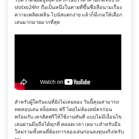
slotxo24hr ถือเป็นหนึ่งในค่ายที่ขึ้นชื่อลือนามเรื่อง
ความเพลิดเพลิน โบนัสแตกง่าย แล้วก็มีเกมให้เลือก
เล่นมากมายมากที่สุด
สำหรับผู้ใดกันแน่ที่ยังไม่เคยลอง วันนี้คุณสามารถ
ทดสอบเล่น สล็อตxo ฟรี โดยไม่ต้องสมัครก่อน
พร้อมรับ เครดิตฟรีให้ใช้งานทันที แบบไม่มีเงื่อนไข
เล่นผ่านมือถือได้ทุกที่ ตลอดเวลา เหมาะสำหรับมือ
ใหม่รวมทั้งคนที่ต้องการลองเล่นก่อนลงทุนจริง!ครับ