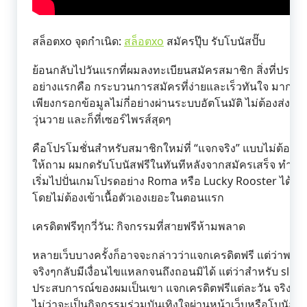
สล็อตxo จุดกำเนิด:
สล็อตxo
สมัครปุ๊บ รับโบนัสปั๊บ
ย้อนกลับไปวันแรกที่ผมลงทะเบียนสมัครสมาชิก สิ่งที่ประทั
อย่างแรกคือ กระบวนการสมัครที่ง่ายและเร็วทันใจ มากมา
เพียงกรอกข้อมูลไม่กี่อย่างผ่านระบบอัตโนมัติ ไม่ต้องส่งเอ
วุ่นวาย และก็ที่เซอร์ไพรส์สุดๆ
คือโปรโมชั่นสำหรับสมาชิกใหม่ที่ “แจกจริง” แบบไม่ต้อง
ให้ถาม ผมกดรับโบนัสฟรีในทันทีหลังจากสมัครเสร็จ ทำให้ม
เริ่มไปปั่นเกมโปรดอย่าง Roma หรือ Lucky Rooster ได้นา
โดยไม่ต้องเข้าเนื้อตัวเองเยอะในตอนแรก
เครดิตฟรีทุกวี่วัน: กิจกรรมที่สายฟรีห้ามพลาด
หลายเว็บบางครั้งก็อาจจะกล่าวว่าแจกเครดิตฟรี แต่ว่าพอเข
จริงๆกลับมีเงื่อนไขแหลกจนถึงถอนมิได้ แต่ว่าสำหรับ slot
ประสบการณ์ของผมเป็นเขา แจกเครดิตฟรีแต่ละวัน จริงๆน
ไม่ว่าจะเป็นกิจกรรมร่วมบันเทิงใจผ่านหน้าเว็บหรือโบนัสค