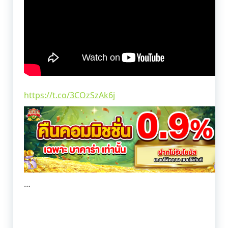
https://t.co/3COzSzAk6j
…