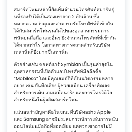
สมาร์ทโฟนเหล่านี้ยังเพิ่มจำนวนโทรศัพท์สมาร์ทรุ่
นที่รองรับได้เป็นสองเท่าจาก 2 เป็นล้าน ซึ่ง
หมายความว่าคุณจะสามารถรับโทรศัพท์ที่เข้ากัน
ได้กับสมาร์ทโฟนรุ่นถัดไปของอุตสาหกรรมการ
พนันบนมือถือ และอื่นๆ ยิ่งจำนวนโทรศัพท์ที่เข้ากัน
ได้มากเท่าไร โอกาสทางการตลาดสำหรับบริษัท
เหล่านั้นก็ยิ่งมากขึ้นเท่านั้น
ตัวอย่างเช่น ซอฟต์แวร์ Symbian เป็นรุ่นล่าสุดใน
อุตสาหกรรมที่เปิดตัวแอปโทรศัพท์มือถือชื่อ
“Mobileso” โดยมีคุณสมบัติที่เป็นนวัตกรรมหลาย
อย่าง เช่น บันทึกเสียง ผู้ช่วยเสมือน เครื่องคิดเลข
สำหรับการเดิน เกมเสมือนจริง และการโทรวิดีโอ
สำหรับหนึ่งในผู้ผลิตสมาร์ทโฟน
แน่นอนว่าปัญหาคือในขณะที่บริษัทอย่าง Apple
และ Samsung อาจมีประสบการณ์การเล่นการพนัน
ออนไลน์บนมือถือที่ยอดเยี่ยม แต่พวกเขาอาจไม่มี