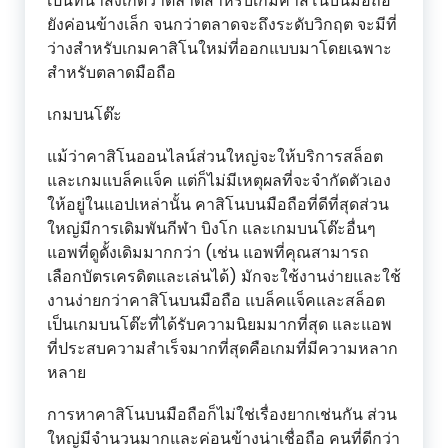
เป็นที่น่าสังเกตว่าตลาดสำหรับเกมคาสิโนบนมือถือ
ยังค่อนข้างเล็ก จนกว่าตลาดจะถึงระดับวิกฤต จะมีที่
ว่างสำหรับเกมคาสิโนใหม่ที่ออกแบบมาโดยเฉพาะ
สำหรับตลาดมือถือ
เกมบนโต๊ะ
แม้ว่าคาสิโนออนไลน์ส่วนใหญ่จะให้บริการสล็อต
และเกมแบล็คแจ็ค แต่ก็ไม่มีเหตุผลที่จะจำกัดตัวเอง
ให้อยู่ในแอปเหล่านั้น คาสิโนบนมือถือที่ดีที่สุดส่วน
ใหญ่มีการเดิมพันกีฬา บิงโก และเกมบนโต๊ะอื่นๆ
แอพที่ดูดั้งเดิมมากกว่า (เช่น แอพที่คุณสามารถ
เลือกบัตรเครดิตและเล่นได้) มักจะใช้งานง่ายและใช้
งานง่ายกว่าคาสิโนบนมือถือ แบล็คแจ็คและสล็อต
เป็นเกมบนโต๊ะที่ได้รับความนิยมมากที่สุด และแอพ
ที่ประสบความสำเร็จมากที่สุดคือเกมที่มีความหลาก
หลาย
การหาคาสิโนบนมือถือก็ไม่ใช่เรื่องยากเช่นกัน ส่วน
ใหญ่มีจำนวนมากและค่อนข้างน่าเชื่อถือ คนที่ดีกว่า