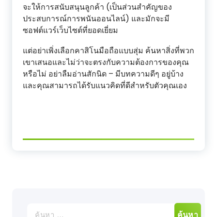
จะให้การสนับสนุนลูกค้า (เป็นส่วนสำคัญของ
ประสบการณ์การพนันออนไลน์) และมักจะมี
ซอฟต์แวร์เว็บไซต์ที่ยอดเยี่ยม
แต่อย่าเพิ่งเลือกคาสิโนมือถือแบบสุ่ม ค้นหาสิ่งที่พวก
เขาเสนอและไม่ว่าจะตรงกับความต้องการของคุณ
หรือไม่ อย่าลืมอ่านสักนิด – มีบทความดีๆ อยู่บ้าง
และคุณสามารถได้รับแนวคิดที่ดีสำหรับตัวคุณเอง
ค้นหา