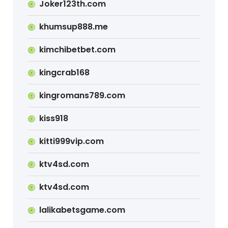
Joker123th.com
khumsup888.me
kimchibetbet.com
kingcrab168
kingromans789.com
kiss918
kitti999vip.com
ktv4sd.com
ktv4sd.com
lalikabetsgame.com