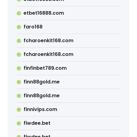
etbet16888.com
faro168
fcharoenkit168.com
fcharoenkit168.com
finfinbet789.com
finn88gold.me
finn88gold.me
finnivips.com
fiwdee.bet
fiwdee.bet