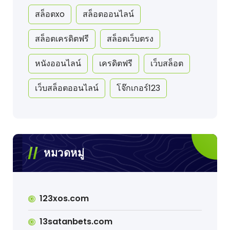
สล็อตxo
สล็อตออนไลน์
สล็อตเครดิตฟรี
สล็อตเว็บตรง
หนังออนไลน์
เครดิตฟรี
เว็บสล็อต
เว็บสล็อตออนไลน์
โจ๊กเกอร์123
หมวดหมู่
123xos.com
13satanbets.com