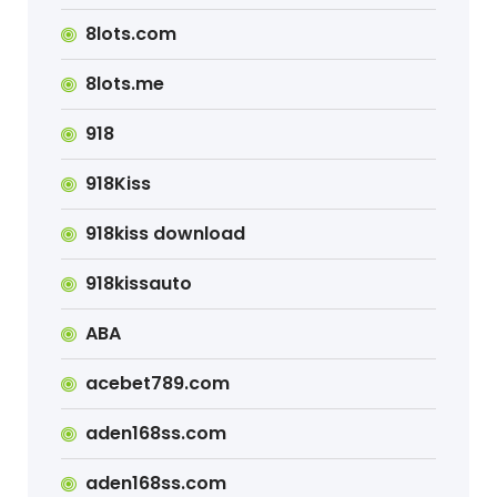
8lots.com
8lots.me
918
918Kiss
918kiss download
918kissauto
ABA
acebet789.com
aden168ss.com
aden168ss.com