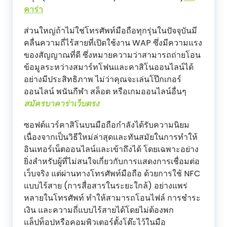
คาร่า
ส่วนใหญ่ถ้าไม่ใช่โทรศัพท์มือถือทุกรุ่นในปัจจุบันมี
คลื่นความถี่ไร้สายที่เปิดใช้งาน WAP ซึ่งมีความแรง
ของสัญญาณที่ดี ซึ่งหมายความว่าสามารถถ่ายโอน
ข้อมูลระหว่างสมาร์ทโฟนและคาสิโนออนไลน์ได้
อย่างมีประสิทธิภาพ ไม่ว่าคุณจะเล่นโป๊กเกอร์
ออนไลน์ พนันกีฬา สล็อต หรือเกมออนไลน์อื่นๆ
สมัครบาคาร่าเว็บตรง
ซอฟต์แวร์คาสิโนบนมือถือกำลังได้รับความนิยม
เนื่องจากเป็นวิธีใหม่ล่าสุดและทันสมัยในการทำให้
อินเทอร์เน็ตออนไลน์และเข้าถึงได้ โดยเฉพาะอย่าง
ยิ่งสำหรับผู้ที่ไม่สนใจเกี่ยวกับการแสดงการเชื่อมต่อ
เว็บจริง แต่ผ่านทางโทรศัพท์มือถือ ด้วยการใช้ NFC
แบบไร้สาย (การสื่อสารในระยะใกล้) อย่างแพร่
หลายในโทรศัพท์ ทำให้สามารถโอนไฟล์ การชำระ
เงิน และความถี่แบบไร้สายได้โดยไม่ต้องพก
แล็ปท็อปหรือคอมพิวเตอร์ตั้งโต๊ะไว้ในมือ