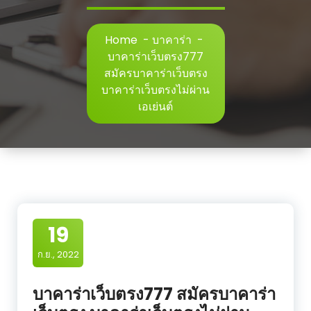
Home
-
บาคาร่า
-
บาคาร่าเว็บตรง777
สมัครบาคาร่าเว็บตรง
บาคาร่าเว็บตรงไม่ผ่าน
เอเย่นต์
19
ก.ย., 2022
บาคาร่าเว็บตรง777 สมัครบาคาร่า