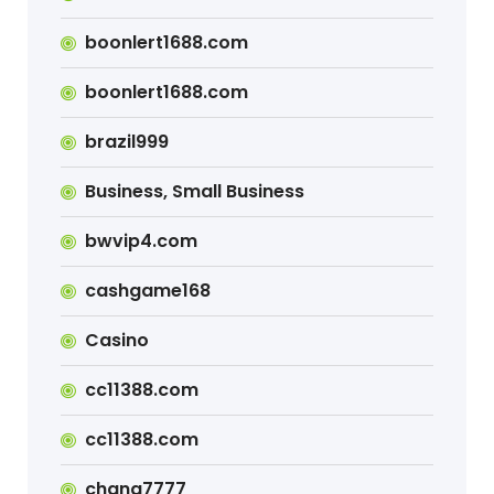
boonlert1688.com
boonlert1688.com
brazil999
Business, Small Business
bwvip4.com
cashgame168
Casino
cc11388.com
cc11388.com
chang7777