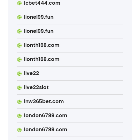
lcbet444.com
lionel99.fun
lionel99.fun
lionth168.com
lionth168.com
live22
live22slot
lnw365bet.com
london6789.com
london6789.com