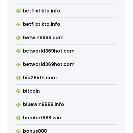
betflixtikto.info
betflixtikto.info
betwin6666.com
betworld369hot.com
betworld369hot.com
bio285th.com
bitcoin
bluewin8888.info
bombet888.win
bonus888