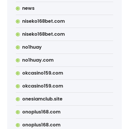
news
niseko168bet.com
niseko168bet.com
no1huay
no1huay.com
okcasino159.com
okcasino159.com
onesiamclub.site
onoplus168.com
onoplus168.com