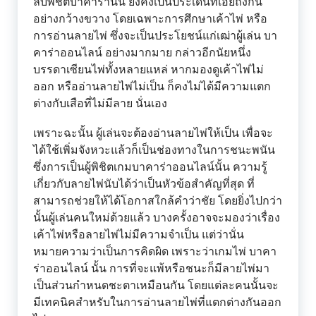
ลับพิชิตบาคาร่านั้น ยังคงเป็นประเด็นที่เอ่ยถึงกัน
อย่างกว้างขวาง โดยเฉพาะการศึกษาเค้าไพ่ หรือ
การอ่านลายไพ่ ซึ่งจะเป็นประโยชน์แก่เฒ่าผู้เล่น บา
คาร่าออนไลน์ อย่างมากมาย กล่าวอีกนัยหนึ่ง
บรรดาเซียนไพ่ทั้งหลายแหล่ หากมองดูเค้าไพ่ไม่
ออก หรืออ่านลายไพ่ไม่เป็น ก็คงไม่ได้มีความแตก
ต่างกับเสือที่ไม่มีลาย นั่นเอง
เพราะฉะนั้น ผู้เล่นจะต้องอ่านลายไพ่ให้เป็น เพื่อจะ
ได้ใช้เพิ่มจังหวะแล้วก็เป็นช่องทางในการชนะพนัน
ซึ่งการเป็นผู้พิชิตเกมบาคาร่าออนไลน์นั้น ความรู้
เกี่ยวกับลายไพ่นับได้ว่าเป็นหัวข้อสำคัญที่สุด ที่
สามารถช่วยให้ได้โอกาสใกล้คำว่าชัย โดยยิ่งไปกว่า
นั้นผู้เล่นคนใหม่ด้วยแล้ว บางครั้งอาจจะมองว่าเรื่อง
เค้าไพ่หรือลายไพ่ไม่มีความจำเป็น แต่ว่านั่น
หมายความว่าเป็นการคิดผิด เพราะว่าเกมไพ่ บาคา
ร่าออนไลน์ นั้น การที่จะแพ้หรือชนะก็มีลายไพ่มา
เป็นส่วนกำหนดชะตาเหมือนกัน โดยแต่ละคนนั้นจะ
มีเทคนิคสำหรับในการอ่านลายไพ่ที่แตกต่างกันออก