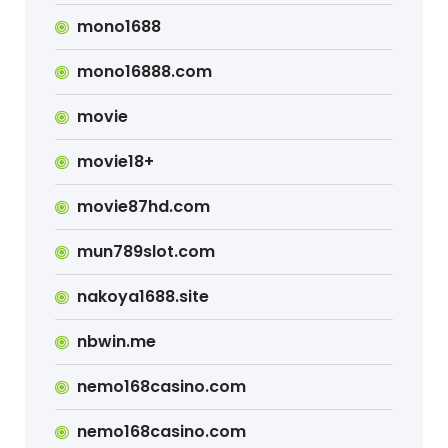
mono1688
mono16888.com
movie
movie18+
movie87hd.com
mun789slot.com
nakoya1688.site
nbwin.me
nemo168casino.com
nemo168casino.com