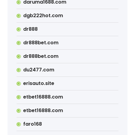
daruma1688.com
dgb222hot.com
dr888
dr888bet.com
dr888bet.com
du2477.com
erisauto.site
etbet16888.com
etbet16888.com
faro168