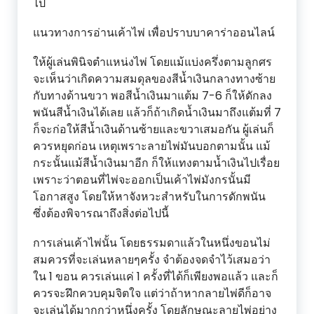
ไป
แนวทางการอ่านเค้าไพ่ เพื่อปราบบาคาร่าออนไลน์
ให้ผู้เล่นพินิจตำแหน่งไพ่ โดยแม้แบ่งครึ่งตามลูกศร
จะเห็นว่าเกิดความสมดุลของสีน้ำเงินกลางทางซ้าย
กับทางด้านขวา พอสีน้ำเงินมาแต้ม 7-6 ก็ให้ดักลง
พนันสีน้ำเงินได้เลย แล้วก็ถ้าเกิดน้ำเงินมาถึงแต้มที่ 7
ก็จะก่อให้สีน้ำเงินด้านซ้ายและขวาเสมอกัน ผู้เล่นก็
ควรหยุดก่อน เหตุเพราะลายไพ่มันบอกตามนั้น แม้
กระนั้นแม้สีน้ำเงินมาอีก ก็ให้แทงตามน้ำเงินไปเรื่อย
เพราะว่าตอนที่ไพ่จะออกเป็นเค้าไพ่มังกรนั้นมี
โอกาสสูง โดยให้หาจังหวะสำหรับในการดักพนัน
ซึ่งต้องพิจารณาถึงสิ่งต่อไปนี้
การเล่นเค้าไพ่นั้น โดยธรรมดาแล้วในหนึ่งขอนไม่
สมควรที่จะเล่นหลายๆครั้ง จำต้องจดจำไว้เสมอว่า
ใน 1 ขอน ควรเล่นแค่ 1 ครั้งที่ได้ก็เพียงพอแล้ว และก็
ควรจะฝึกควบคุมจิตใจ แต่ว่าถ้าหากลายไพ่ดีก็อาจ
จะเล่นได้มากกว่าหนึ่งครั้ง โดยลักษณะลายไพ่อย่าง