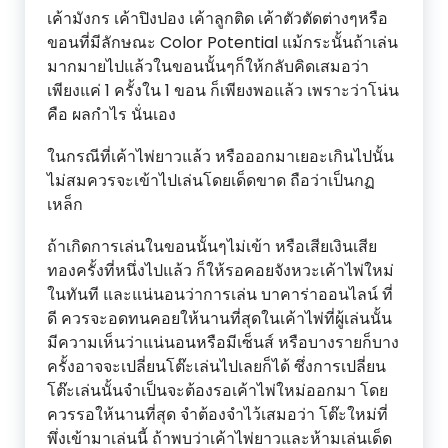
เค้ามังกร เค้าปิงปอง เค้าลูกติด เค้าตัวตัดต่างๆหรือ
ขอนที่มีลักษณะ Color Potential แม้กระนั้นถ้าเล่น
มากมายไปแล้วในขอนนั้นๆก็ให้กลับคิดเสมอว่า
เพียงแค่ 1 ครั้งใน 1 ขอน ก็เพียงพอแล้ว เพราะว่าโน่น
คือ ผลกำไร นั่นเอง
ในกรณีที่เค้าไพ่ยาวแล้ว หรือออกมาเยอะเกินไปนั้น
ไม่สมควรจะเข้าไปเล่นโดยเด็ดขาด ถือว่าเป็นกฏ
เหล็ก
ถ้าเกิดการเล่นในขอนนั้นๆไม่เข้า หรือเสียเงินเสีย
ทองครั้งที่หนึ่งไปแล้ว ก็ให้รอคอยจังหวะเค้าไพ่ใหม่
ในทันที และแน่นอนว่าการเล่น บาคาร่าออนไลน์ ที่
ดี ควรจะอดทนคอยให้นานที่สุดในเค้าไพ่ที่ผู้เล่นนั้น
มีความเห็นว่าแน่นอนหรือมีเซ็นส์ หรือบางรายก็บาง
ครั้งอาจจะเปลี่ยนโต๊ะเล่นไปเลยก็ได้ ซึ่งการเปลี่ยน
โต๊ะเล่นนั้นจำเป็นจะต้องรอเค้าไพ่ใหม่ออกมา โดย
ควรรอให้นานที่สุด จำต้องจำไว้เสมอว่า โต๊ะใหม่ที่
พึ่งเข้ามาเล่นนี้ ถ้าพบว่าเค้าไพ่ยาวและห้ามเล่นเด็ด