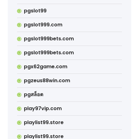
pgslot99
pgslot999.com
pgslot999bets.com
pgslot999bets.com
pgx62game.com
pgzeus88win.com
pgสล็อต
play97vip.com
playlist99.store
playlist99.store