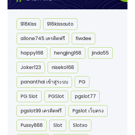
918Kiss
918kissauto
allone745 เครดิตฟรี
fiwdee
happy168
hengjing168
jinda55
Joker123
niseko168
pananthai เข้าสู่ระบบ
PG
PG Slot
PGSlot
pgslot77
pgslot99 เครดิตฟรี
Pgslot เว็บตรง
Pussy888
Slot
Slotxo