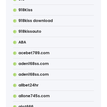
918Kiss
918kiss download
918kissauto
ABA
acebet789.com
aden168ss.com
aden168ss.com
allbet24hr
allone745s.com
alot666