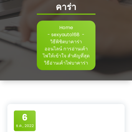
คาร่า
Home
-
sexyauto168
-
วิธีพิชิตบาคาร่า
ออนไลน์ การอ่านเค้า
ไพ่ให้เข้าใจ สำคัญที่สุด
วิธีอ่านเค้าไพ่บาคาร่า
6
ธ.ค., 2022