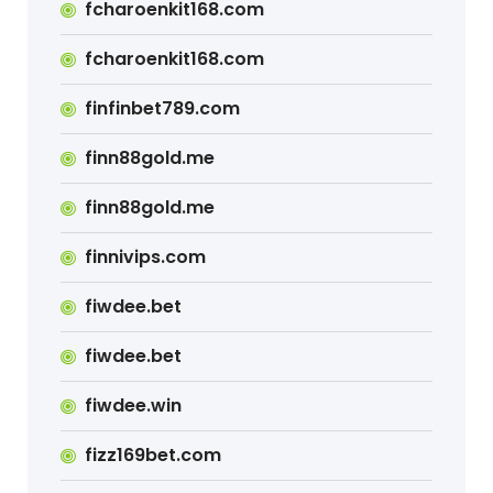
fcharoenkit168.com
fcharoenkit168.com
finfinbet789.com
finn88gold.me
finn88gold.me
finnivips.com
fiwdee.bet
fiwdee.bet
fiwdee.win
fizz169bet.com