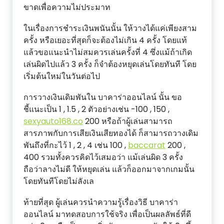
ขาดเพื่อความไม่ประมาท
ในเรื่องการชำระเงินพนันนั้น ให้วางได้แค่เพียงสาม
ครั้ง หรือเยอะที่สุดก็จะต้องไม่เกิน 4 ครั้ง โดยแท้
แล้วขอแนะนำไม่สมควรเล่นครั้งที่ 4 ซึ่งแม้ถ้าเกิด
เล่นผิดไปแล้ว 3 ครั้ง ก็จำต้องหยุดเล่นโดยทันที โดย
เริ่มต้นใหม่ในวันต่อไป
การวางเงินเดิมพันใน บาคาร่าออนไลน์ นั้น ขอ
ชี้แนะเป็น 1 , 1.5 , 2 ตัวอย่างเช่น -100 , 150 ,
sexyauto168.co
200 หรือถ้าผู้เล่นสามารถ
สารภาพกับการเสียเงินเสียทองได้ ก็สามารถวางเดิม
พันถึงที่กะไว้ 1 , 2 , 4 เช่น 100 ,
baccarat
200 ,
400 รวมทั้งควรคิดไว้เสมอว่า แม้เล่นผิด 3 ครั้ง
ถือว่าลางไม่ดี ให้หยุดเล่น แล้วก็ออกมาจากเกมนั้น
โดยทันทีโดยไม่ลังเล
ท้ายที่สุด ผู้เล่นควรนำความรู้เรื่องวิธี บาคาร่า
ออนไลน์ มาทดสอบการใช้จริง เพื่อเป็นผลลัพธ์ที่ดี