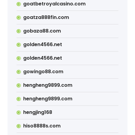
goatbetroyalcasino.com
goatza888fin.com
gobaza88.com
golden4566.net
golden4566.net
gowingo88.com
hengheng9899.com
hengheng9899.com
hengjing168
hiso8888s.com