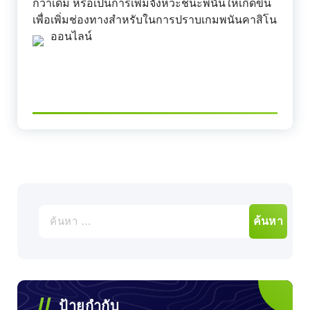
กว่าเดิม หรือเป็นการเพิ่มจังหวะชนะพนันให้เกิดขึ้น
เพื่อเพิ่มช่องทางสำหรับในการปราบเกมพนันคาสิโน
ออนไลน์
ค้นหา
สำหรับ:
ป้ายกำกับ