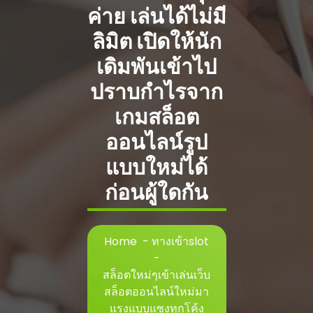
ค่าย เล่นได้ไม่มี
ลิมิต เปิดให้นัก
เดิมพันเข้าไป
ปราบกำไรจาก
เกมสล็อต
ออนไลน์รูป
แบบใหม่ได้
ก่อนผู้ใดกัน
Home
-
ทางเข้าslot
-
สล็อตใหม่ๆเข้าเล่นเว็บ
สล็อตออนไลน์ใหม่มา
แรงแบบแซงทุกโค้ง