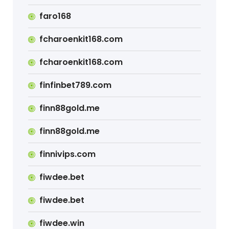
faro168
fcharoenkit168.com
fcharoenkit168.com
finfinbet789.com
finn88gold.me
finn88gold.me
finnivips.com
fiwdee.bet
fiwdee.bet
fiwdee.win