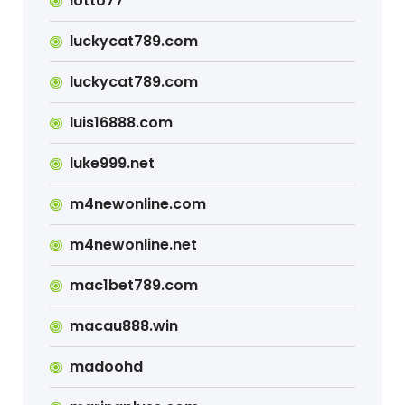
lotto77
luckycat789.com
luckycat789.com
luis16888.com
luke999.net
m4newonline.com
m4newonline.net
mac1bet789.com
macau888.win
madoohd