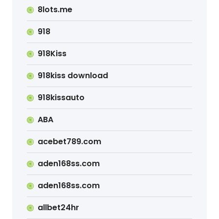
8lots.me
918
918Kiss
918kiss download
918kissauto
ABA
acebet789.com
aden168ss.com
aden168ss.com
allbet24hr