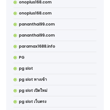
onoplus168.com
onoplus168.com
pananthai99.com
pananthai99.com
paramax1688.info
PG
pg slot
pg slot ทางเข้า
pg slot เปิดใหม่
pg slot เว็บตรง