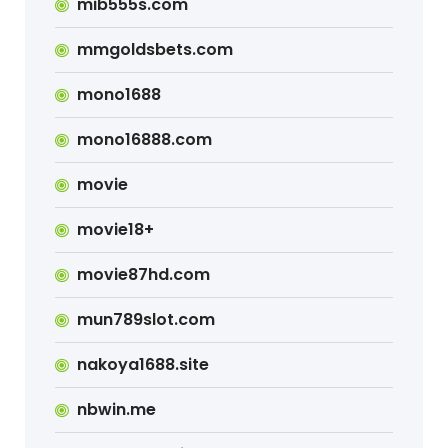
mib555s.com
mmgoldsbets.com
mono1688
mono16888.com
movie
movie18+
movie87hd.com
mun789slot.com
nakoya1688.site
nbwin.me