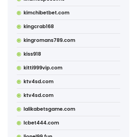
kimchibetbet.com
kingcrab168
kingromans789.com
kiss918
kitti999vip.com
ktv4sd.com
ktv4sd.com
lalikabetsgame.com
lcbet444.com
lionel99.fun