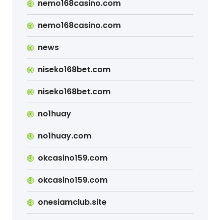
nemo168casino.com
nemo168casino.com
news
niseko168bet.com
niseko168bet.com
no1huay
no1huay.com
okcasino159.com
okcasino159.com
onesiamclub.site