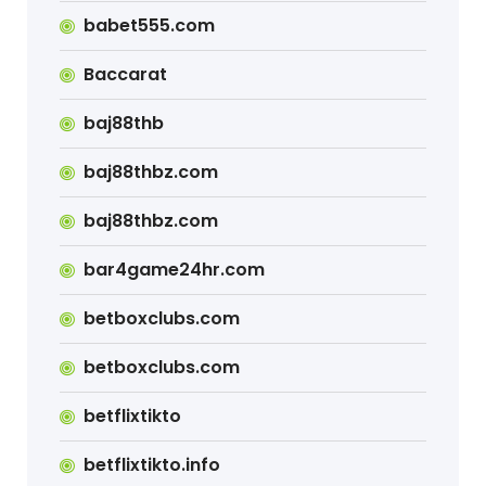
babet555.com
Baccarat
baj88thb
baj88thbz.com
baj88thbz.com
bar4game24hr.com
betboxclubs.com
betboxclubs.com
betflixtikto
betflixtikto.info