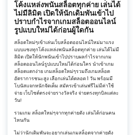
โค้งแหล่งพนันสล็อตทุกค่าย เล่นได้
ไม่มีลิมิต เปิดให้นักเดิมพันเข้าไป
ปราบกำไรจากเกมสล็อตออนไลน์
รูปแบบใหม่ได้ก่อนผู้ใดกัน
สล็อตใหม่ๆเข้าเล่นเว็บสล็อตออนไลน์ใหม่มาแรง
แบบแซงทุกโค้งแหล่งพนันสล็อตทุกค่าย เล่นได้ไม่มี
ลิมิต เปิดให้นักพนันเข้าไปปราบผลกำไรจากเกม
สล็อตออนไลน์รูปแบบใหม่ได้ก่อนใคร นำเข้าเกม
สล็อตแตกง่าย เกมสล็อตใหม่ๆรวมถึงเกมสล็อต
อัตราการชนะสูง เลือกเล่นได้ตลอด 1 วัน พร้อมมี
โบนัสแจกหนักจัดเต็ม สมัครเข้าเล่นฟรีไม่มีค่าใช้
จ่าย เว็บไซต์ตรงจ่ายรางวัลจริง จ่ายตรงทุกบิลแต่ละ
วัน!
รวมเกม สล็อตใหม่ๆจากทุกค่ายดัง เล่นได้ก่อนคน
ไหนกัน
ไม่ว่านักเดิมพันจะอยากเล่นเกมสล็อตจากค่ายดัง