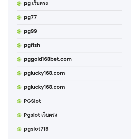
pg เว็บตรง
pg77
pg99
pgfish
pggold168bet.com
pglucky168.com
pglucky168.com
PGSlot
Pgslot เว็บตรง
pgslot718