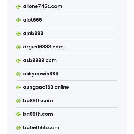
allone745s.com
alot666
amb888
argus16888.com
asb9999.com
askyouwin888
aungpao168.online
ba88th.com
ba88th.com
babet555.com