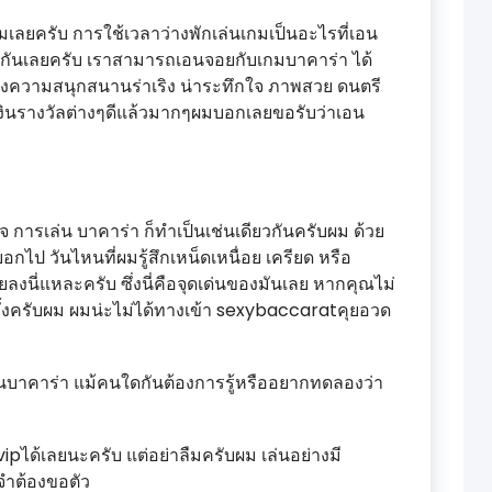
กมเลยครับ การใช้เวลาว่างพักเล่นเกมเป็นอะไรที่เอน
ือนกันเลยครับ เราสามารถเอนจอยกับเกมบาคาร่า ได้
ยังความสนุกสนานร่าเริง น่าระทึกใจ ภาพสวย ดนตรี
งินรางวัลต่างๆดีแล้วมากๆผมบอกเลยขอรับว่าเอน
จ การเล่น บาคาร่า ก็ทำเป็นเช่นเดียวกันครับผม ด้วย
้บอกไป วันไหนที่ผมรู้สึกเหน็ดเหนื่อย เครียด หรือ
งนี่แหละครับ ซึ่งนี่คือจุดเด่นของมันเลย หากคุณไม่
รั้งครับผม ผมน่ะไม่ได้ทางเข้า sexybaccaratคุยอวด
ล่นบาคาร่า แม้คนใดกันต้องการรู้หรืออยากทดลองว่า
vipได้เลยนะครับ แต่อย่าลืมครับผม เล่นอย่างมี
จำต้องขอตัว