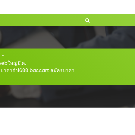
-
webใหญ่มี.ค.
p บาคาร่า1688 baccart สมัครบาคา