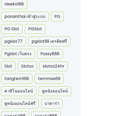
niseko168
pananthai เข้าสู่ระบบ
PG
PG Slot
PGSlot
pgslot77
pgslot99 เครดิตฟรี
Pgslot เว็บตรง
Pussy888
Slot
Slotxo
slotxo24hr
tangtem168
temmax69
คาสิโนออนไลน์
ดูหนังออนไลน์
ดูหนังออนไลน์ฟรี
บาคาร่า
บาคาร่า168
บาคาร่า888