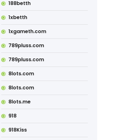
188betth
1xbetth
1xgameth.com
789pluss.com
789pluss.com
8lots.com
8lots.com
8lots.me
918
918Kiss