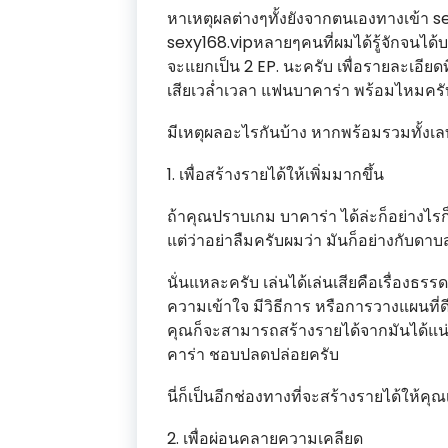
หาเหตุผลต่างๆทั้งยังจากตนเองทางเข้า 
sexy168.vipหลายๆคนที่ผมได้รู้จักจนได้บท
จะแยกเป็น 2 EP. นะครับ เพื่อรายละเอียดที
เสียเวล่ำเวลา แฟนบาคาร่า พร้อมไหมคร
มีเหตุผลอะไรกันบ้าง หากพร้อมรวมทั้งเ
1. เพื่อสร้างรายได้ให้เพิ่มมากขึ้น
ถ้าคุณปราบเกม บาคาร่า ได้ล่ะก็อย่างไ
แต่ว่าอย่าลืมครับผมว่า มันก็อย่างกับด
นั่นแหละครับ เล่นได้เล่นเสียคือเรื่องธ
ความเข้าใจ มีวิธีการ หรือการวางแผนที่ด
คุณก็จะสามารถสร้างรายได้จากมันได้แน่ๆ
คาร่า ชอบปลดปล่อยครับ
นี่ก็เป็นอีกช่องทางที่จะสร้างรายได้ให้คุ
2. เพื่อผ่อนคลายความเคลียด