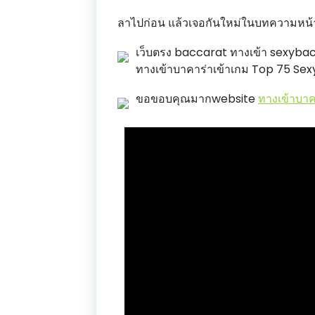
ลาไปก่อน แล้วเจอกันใหม่ในบทความหน้า
เว็บตรง baccarat ทางเข้า sexybacc
ทางเข้าบาคาร่าเข้าเกม Top 75 Sex
ขอขอบคุณมากwebsite
ทางเข้าบาค