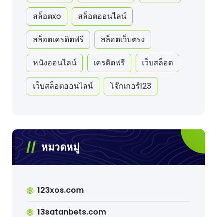
สล็อตxo
สล็อตออนไลน์
สล็อตเครดิตฟรี
สล็อตเว็บตรง
หนังออนไลน์
เครดิตฟรี
เว็บสล็อต
เว็บสล็อตออนไลน์
โจ๊กเกอร์123
หมวดหมู่
123xos.com
13satanbets.com