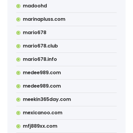
madoohd
marinapluss.com
mario678
mario678.club
mario678.info
medee989.com
medee989.com
meekin365day.com
mexicanoo.com
mfj889xx.com