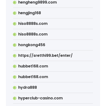
hengheng9899.com
hengjing168
hiso8888s.com
hiso8888s.com
hongkong456
https://sretthi99.bet/enter/
hubbet168.com
hubbet168.com
hydra888
hyperclub-casino.com