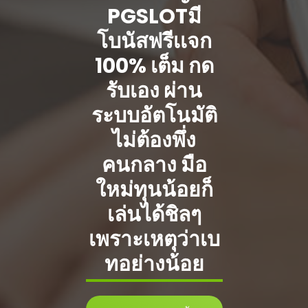
PGSLOTมี
โบนัสฟรีเเจก
100% เต็ม กด
รับเอง ผ่าน
ระบบอัตโนมัติ
ไม่ต้องพึ่ง
คนกลาง มือ
ใหม่ทุนน้อยก็
เล่นได้ชิลๆ
เพราะเหตุว่าเบ
ทอย่างน้อย