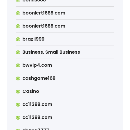
boonlert1688.com
boonlert1688.com
brazil999
Business, Small Business
bwvip4.com
cashgame168
Casino
cc11388.com
cc11388.com