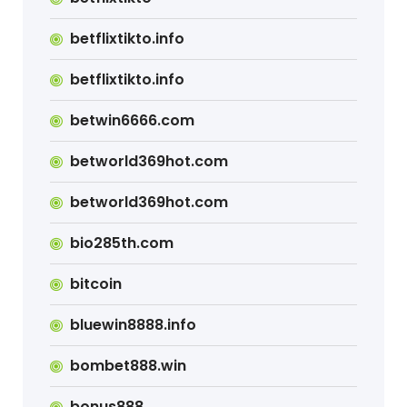
betflixtikto.info
betflixtikto.info
betwin6666.com
betworld369hot.com
betworld369hot.com
bio285th.com
bitcoin
bluewin8888.info
bombet888.win
bonus888