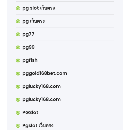
pg slot เว็บตรง
pg เว็บตรง
pg77
pg99
pgfish
pggold168bet.com
pglucky168.com
pglucky168.com
PGSlot
Pgslot เว็บตรง