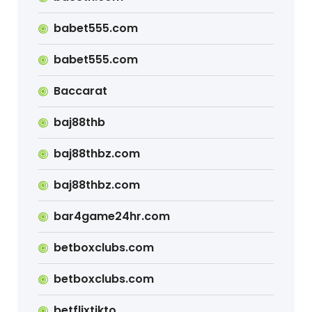
babet555.com
babet555.com
Baccarat
baj88thb
baj88thbz.com
baj88thbz.com
bar4game24hr.com
betboxclubs.com
betboxclubs.com
betflixtikto