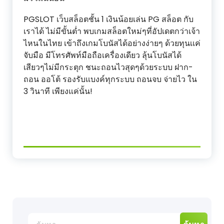
PGSLOT เว็บสล็อตชั้น 1 เงินน้อยเล่น PG สล็อต กับ
เราได้ ไม่มีขั้นต่ำ พบเกมสล็อตใหม่ๆที่อัปเดตกว่าเจ้า
ไหนในไทย เข้าถึงเกมโบนัสได้อย่างง่ายๆ ด้วยทุนเเค่
จับมือ มีโทรศัพท์มือถือเครื่องเดียว ลุ้นโบนัสได้
เสียวๆไม่มีกระตุก ชนะถอนไวสุดๆด้วยระบบ ฝาก-
ถอน ออโต้ รองรับแบงค์ทุกระบบ ถอนจบ จ่ายไว ใน
3 วินาที เพียงแค่นั้น!
ค้นหา