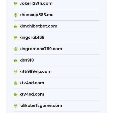
Joker123th.com
khumsup888.me
kimchibetbet.com
kingcrab168
kingromans789.com
kiss918
kitti999vip.com
ktv4sd.com
ktv4sd.com
lalikabetsgame.com