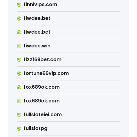
finnivips.com
fiwdee.bet
fiwdee.bet
fiwdee.win
fizz169bet.com
fortune99vip.com
fox689ok.com
fox689ok.com
fullsloteiei.com
fullslotpg