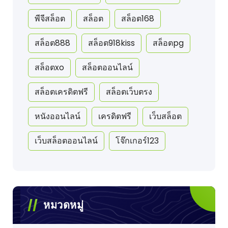
พีจีสล็อต
สล็อต
สล็อต168
สล็อต888
สล็อต918kiss
สล็อตpg
สล็อตxo
สล็อตออนไลน์
สล็อตเครดิตฟรี
สล็อตเว็บตรง
หนังออนไลน์
เครดิตฟรี
เว็บสล็อต
เว็บสล็อตออนไลน์
โจ๊กเกอร์123
หมวดหมู่