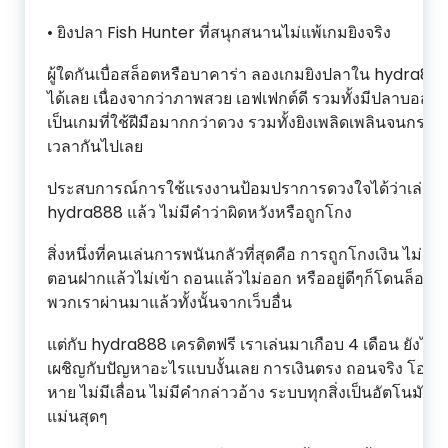
• ยิงปลา Fish Hunter ที่สนุกสนานไม่แพ้เกมยิงจริง
ผู้ใดกันเบื่อสล็อตหรือบาคาร่า ลองเกมยิงปลาใน hydra88
ได้เลย เนื่องจากว่าภาพสวย เอฟเฟกต์ดี รวมทั้งมีปลาบอสแ
เป็นเกมที่ใช้ฝีมือมากกว่าดวง รวมทั้งยิงเพลิดเพลินจนกระทั่
เวลากันไปเลย
ประสบการณ์การใช้แรงงานป้อมปราการดวงใจได้ว่าเล่นกั
hydra888 แล้ว ไม่มีคำว่าผิดหวังหรือถูกโกง
สิ่งหนึ่งที่คนเล่นการพนันกลัวที่สุดคือ การถูกโกงเงิน ไม่ว่า
ตอนฝากแล้วไม่เข้า ถอนแล้วไม่ออก หรืออยู่ดีๆก็โดนล็อกยูส 
พวกเราผ่านมาแล้วทั้งนั้นจากเว็บอื่น
แต่กับ hydra888 เครดิตฟรี เราเล่นมาเกือบ 4 เดือน ยังไม่
เผชิญกับปัญหาอะไรแบบงั้นเลย การเงินตรง ถอนจริง โอนจริ
หาย ไม่มีเลื่อน ไม่มีคำกล่าวอ้าง ระบบทุกสิ่งเป็นอัตโนมัติแล
แม่นสุดๆ