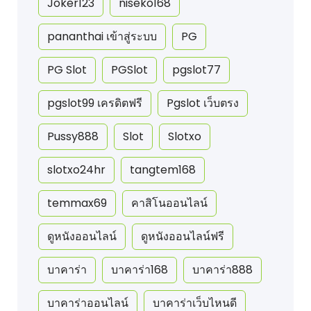
Joker123
niseko168
pananthai เข้าสู่ระบบ
PG
PG Slot
PGSlot
pgslot77
pgslot99 เครดิตฟรี
Pgslot เว็บตรง
Pussy888
Slot
Slotxo
slotxo24hr
tangtem168
temmax69
คาสิโนออนไลน์
ดูหนังออนไลน์
ดูหนังออนไลน์ฟรี
บาคาร่า
บาคาร่า168
บาคาร่า888
บาคาร่าออนไลน์
บาคาร่าเว็บไหนดี