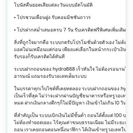
โบนัสคืนยอดเสียแต่ละวันแบบอัตโนมัติ
• โปรชวนเพื่อนฝูง รับคอมมิชชันถาวร
• โปรฝากสม่ำเสมอครบ 7 วัน รับเครดิตฟรีพิเศษเพิ่มเติมอีก
สิ่งที่ถูกใจมากคือ ระบบกดรับโปรโมชั่นด้วยตัวเอง ไม่ต้อง
แอดไม่นเหมือนแต่ก่อน เพียงแค่เลือกในหน้ากระเป๋าเงิน แ
รับรองก็รับเครดิตได้ทันที
ระบบฝากถอนของ hydra888 เร็วทันใจ ไม่ต้องรอนานให้เส
อารมณ์ แถมรองรับวอเลทเต็มระบบ
ในบรรดาทุกเว็บไซต์ที่เคยทดลอง ระบบฝากถอนของ hyd
เป็นเร็วที่สุด ไม่ว่าจะฝากผ่านบัญชีธนาคารหรือทรูวอเลทก็
หมด ฝากเงินกลางดึกๆก็ไม่มีปัญหา เงินเข้าไม่เกิน 10 วินาที
ที่สำคัญเป็น ระบบเบิกเงินไม่มีขั้นต่ำ ถอนได้ตั้งแต่ 100 บาท
ไม่ต้องทำยอดเยอะ ไร้คุณค่าขนบธรรมเนียม ไม่มีระยะเวล
ถอน เราเคยถอนตอนหนึ่งนาฬิกา ได้เงินเข้าทรูวอเลทในเวล