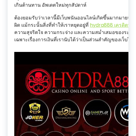
เกินต้านทาน อัพเดตใหม่ทุกสัปดาห์
ต้องยอมรับว่าเวลานี้มีเว็บพนันออนไลน์เกิดขึ้นมากมายจนถ
ผิด แม้กระนั้นสิ่งที่ทำให้เราหยุดอยู่ที่
hydra888 เครดิตฟรี
ความสุจริตใจ ความกระจ่าง และความสม่ำเสมอของระบบ
เฉพาะเรื่องการเงินที่เรานับได้ว่าเป็นส่วนสำคัญของเว็บไซต