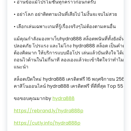
• อ่านข้อแม้โปรโมชั่นทุกคราวก่อนกดรับ
• อย่าโลภ อย่าติดตามเงินที่เสียไป ไม่งั้นจะจบไม่สวย
• เลือกเล่นเฉพาะเกมที่รู้เรื่องจริงๆไม่ต้องตามคนอื่น
แม้คุณกำลังมองหาเว็บhydra888 สล็อตพนันที่ทั้งยังมั่นคง
ปลอดภัย โปรแรง และไม่โกง hydra888 สล็อต เป็นคำตอบที
ต้องคิดมาก ให้บริการแบบมือโปร เล่นแล้วบันเทิงใจ ได้เงินจ
ถอนไวด้านในไม่กี่นาที ลองเองแล้วจะเข้าจิตใจว่าทำไมใค
แนะนำ
สล็อตเปิดใหม่ hydra888 เครดิตฟรี 16 พฤศจิกายน 2568 
คาสิโนออนไลน์ hydra888 เครดิตฟรี ที่ดีที่สุด Top 55
ขอขอบคุณมากby
hydra888
https://rebrand.ly/hydra888p
https://cutly.info/hydra888p