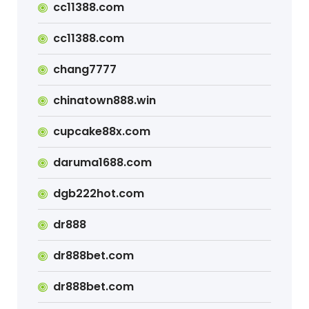
cc11388.com
cc11388.com
chang7777
chinatown888.win
cupcake88x.com
daruma1688.com
dgb222hot.com
dr888
dr888bet.com
dr888bet.com