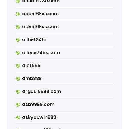
acebet789.com
aden168ss.com
aden168ss.com
allbet24hr
allone745s.com
alot666
amb888
argus16888.com
asb9999.com
askyouwin888