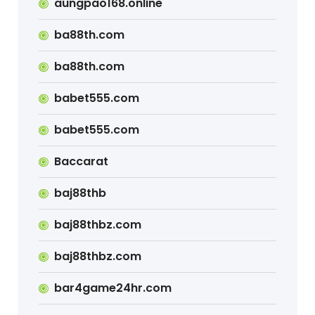
aungpao168.online
ba88th.com
ba88th.com
babet555.com
babet555.com
Baccarat
baj88thb
baj88thbz.com
baj88thbz.com
bar4game24hr.com