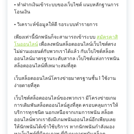
• ทำฝากเงินเข้าระบบของเว็บไซต์ แนบหลักฐานการ
โอนเงิน
• วิเคราะห์ข้อมูลให้ดี รอระบบทำรายการ
เพียงเท่านี้นักพนันก็จะสามารถเข้าระบบ
สมัครคาสิ
โนออนไลน์
เพื่อลงพนันสล็อตออนไลน์เว็บไซต์ตรง
ไม่ผ่านเอเยนต์กับพวกเราได้แล้ว กับเว็บไซต์สล็อต
ออนไลน์มาตรฐานระดับสากล เว็บไซต์แห่งการพนัน
สล็อตออนไลน์ที่เหมาะสมที่สุด
เว็บสล็อตออนไลน์โครงข่ายมาตรฐานชั้น 1 ใช้งาน
ง่ายดายที่สุด
เว็บไซต์สล็อตออนไลน์ของพวกเรา มีโครงข่ายเกม
การเดิมพันสล็อตออนไลน์สูงที่สุด ครอบคลุมการให้
บริการทุกชนิด นอกเหนือจากเกมการพนัน สล็อต
ออนไลน์พวกเรายังมีเกมพนันออนไลน์อีกเพียบเลย
ให้นักพนันได้เข้าใช้บริการ หากนักพนันกำลังมอง
หาเว็บไซต์ที่มีคุณภาพ ที่มีเกมการพนันสล็อต