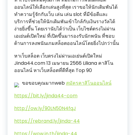
ออนไลน์ให้เลือกเล่นสูงที่สุด เราขอให้นักเดิมพันได้
ทำความรู้จักกับเว็บ เล่น เล่น slot ที่มีข้อดีและ
บริการที่ช่วยให้นักเดิมพันเข้าใกล้กับเงินรางวัลได้
ง่ายยิ่งขึ้น โดยเรานับได้ว่าเป็น เว็บไซต์ตรงไม่ผ่าน
เอเย่นต์เปิดใหม่ ที่เปิดขึ้นมารองรับนักพนัน ที่ชอบ
ด้านการลงพนันเกมสล็อตออนไลน์โดยยิ่งไปกว่านั้น
หาเว็บสล็อต เว็บตรงไม่ผ่านเอเย่นต์เปิดใหม่
Jinda44.com 13 เมษายน 2566 Liliana คาสิโน
ออนไลน์ หาเว็บสล็อตที่ดีที่สุด Top 90
ขอขอบคุณมากweb
สมัครคาสิโนออนไลน์
https://bit.ly/jinda44-com
http://ow.ly/90LN50N4fqJ
https://rebrand.ly/jinda-44
https://wow.in.th/jinda-44