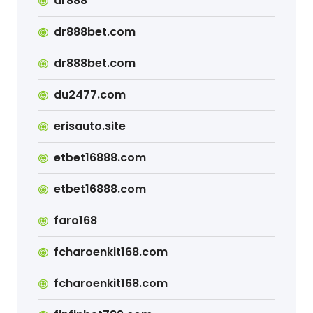
dr888
dr888bet.com
dr888bet.com
du2477.com
erisauto.site
etbet16888.com
etbet16888.com
faro168
fcharoenkit168.com
fcharoenkit168.com