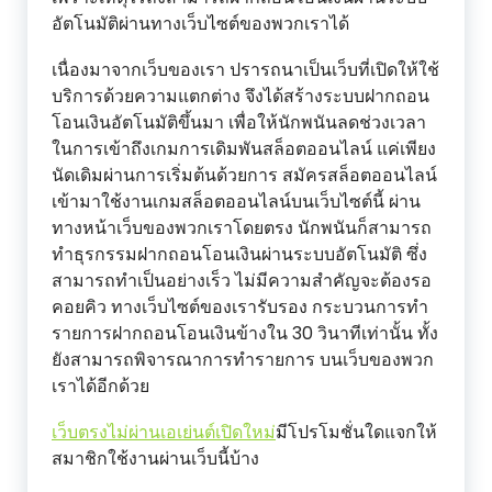
อัตโนมัติผ่านทางเว็บไซต์ของพวกเราได้
เนื่องมาจากเว็บของเรา ปรารถนาเป็นเว็บที่เปิดให้ใช้
บริการด้วยความแตกต่าง จึงได้สร้างระบบฝากถอน
โอนเงินอัตโนมัติขึ้นมา เพื่อให้นักพนันลดช่วงเวลา
ในการเข้าถึงเกมการเดิมพันสล็อตออนไลน์ แค่เพียง
นัดเดิมผ่านการเริ่มต้นด้วยการ สมัครสล็อตออนไลน์
เข้ามาใช้งานเกมสล็อตออนไลน์บนเว็บไซต์นี้ ผ่าน
ทางหน้าเว็บของพวกเราโดยตรง นักพนันก็สามารถ
ทำธุรกรรมฝากถอนโอนเงินผ่านระบบอัตโนมัติ ซึ่ง
สามารถทำเป็นอย่างเร็ว ไม่มีความสำคัญจะต้องรอ
คอยคิว ทางเว็บไซต์ของเรารับรอง กระบวนการทำ
รายการฝากถอนโอนเงินข้างใน 30 วินาทีเท่านั้น ทั้ง
ยังสามารถพิจารณาการทำรายการ บนเว็บของพวก
เราได้อีกด้วย
เว็บตรงไม่ผ่านเอเย่นต์เปิดใหม่
มีโปรโมชั่นใดแจกให้
สมาชิกใช้งานผ่านเว็บนี้บ้าง