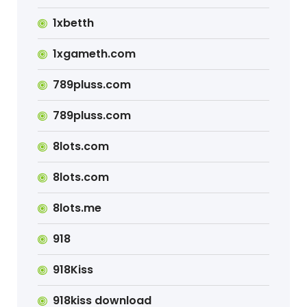
1xbetth
1xgameth.com
789pluss.com
789pluss.com
8lots.com
8lots.com
8lots.me
918
918Kiss
918kiss download