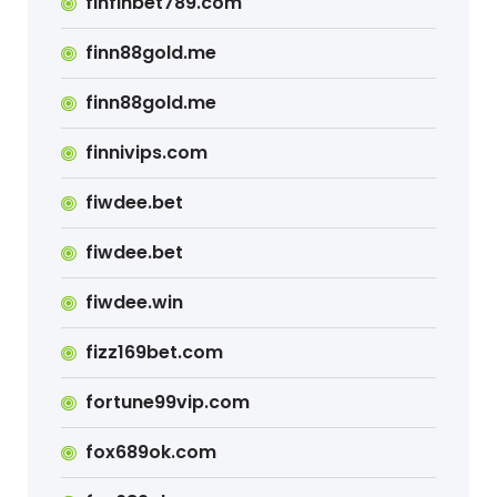
finfinbet789.com
finn88gold.me
finn88gold.me
finnivips.com
fiwdee.bet
fiwdee.bet
fiwdee.win
fizz169bet.com
fortune99vip.com
fox689ok.com