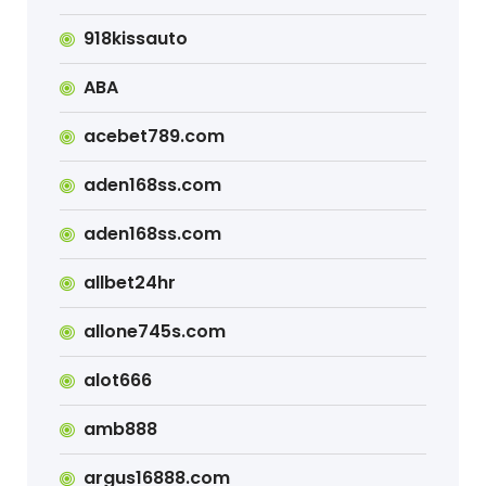
918kissauto
ABA
acebet789.com
aden168ss.com
aden168ss.com
allbet24hr
allone745s.com
alot666
amb888
argus16888.com