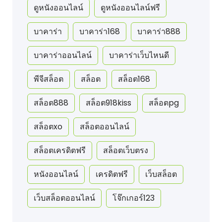
ดูหนังออนไลน์
ดูหนังออนไลน์ฟรี
บาคาร่า
บาคาร่า168
บาคาร่า888
บาคาร่าออนไลน์
บาคาร่าเว็บไหนดี
พีจีสล็อต
สล็อต
สล็อต168
สล็อต888
สล็อต918kiss
สล็อตpg
สล็อตxo
สล็อตออนไลน์
สล็อตเครดิตฟรี
สล็อตเว็บตรง
หนังออนไลน์
เครดิตฟรี
เว็บสล็อต
เว็บสล็อตออนไลน์
โจ๊กเกอร์123