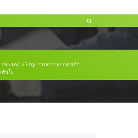
ว็บตรง Top 37 by Latosha แจกเครดิต
นทันใจ