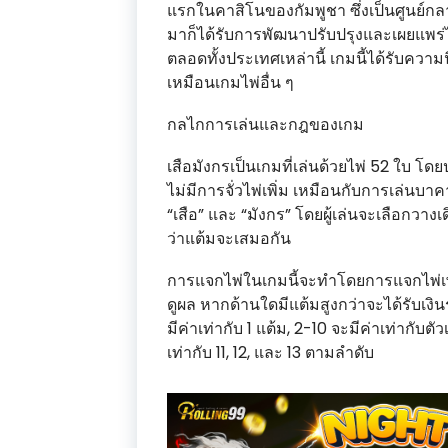
แรกในคาสิโนของกัมพูชา ซึ่งเป็นศูนย์ก
มาก็ได้รับการพัฒนาปรับปรุงและเผยแพร่ไป
ตลอดทั้งประเทศเหล่านี้ เกมนี้ได้รับความ
เหมือนเกมไพ่อื่น ๆ
กลไกการเล่นและกฎของเกม
เสือมังกรเป็นเกมที่เล่นด้วยไพ่ 52 ใบ โด
ไม่มีการจั่วไพ่เพิ่ม เหมือนกับการเล่นบา
“เสือ” และ “มังกร” โดยผู้เล่นจะเลือกวา
ว่าแต้มจะเสมอกัน
การแจกไพ่ในเกมนี้จะทำโดยการแจกไพ่เพีย
ดูผล หากด้านใดมีแต้มสูงกว่าจะได้รับเงิน
มีค่าเท่ากับ 1 แต้ม, 2-10 จะมีค่าเท่ากับ
เท่ากับ 11, 12, และ 13 ตามลำดับ