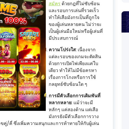
สมัคร
ด้วยกฎที่ไม่ซับซ้อน
และรอบการเล่นที่รวดเร็ว
ทำให้เสือมังกรเป็นที่ถูกใจ
ของผู้เล่นหลายคน ไม่ว่าจะ
เป็นผู้เล่นมือใหม่หรือผู้เล่นที่
มีประสบการณ์
ความโปร่งใส
: เนื่องจาก
แต่ละรอบของเกมจะตัดสิน
ด้วยการเปิดไพ่เพียงแค่ใบ
เดียว ทำให้ไม่มีข้อครหา
เรื่องการโกงหรือการใช้
กลยุทธ์ซับซ้อนใด ๆ
การมีตัวเลือกการเดิมพันที่
หลากหลาย
: แม้ว่าจะมี
หลักๆ แค่สองด้าน แต่เสือ
มังกรยังมีตัวเลือกการวาง
ลขคู่/คี่ ซึ่งเพิ่มความสนุกและการท้าทายให้กับผู้เล่น