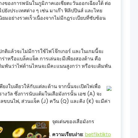
ลางของการพนันในภูมิภาคเอเชียตะวันออกเฉียงใต้ ต่อ
ยังประเทศต่าง ๆ เช่น มาเก๊า ฟิลิปปินส์ และไทย
นิยมอย่างรวดเร็วเนื่องจากไม่มีกฎระเบียบที่ซับซ้อน
ยปกติแล้วจะไม่มีการใช้ไพ่โจ๊กเกอร์ และในเกมนี้จะ
คาร่าหรือแบล็คแจ็ค การเล่นจะมีเพียงสองด้าน คือ
งเดิมพันว่าไพ่ด้านไหนจะมีคะแนนสูงกว่า หรือจะเดิมพัน
งใบเดียวให้กับแต่ละด้าน จากนั้นจะเปิดไพ่เพื่อ
รางวัล ซึ่งการนับแต้มในเสือมังกรนั้น เอซ (A) จะ
ตัวเลขบนไพ่, ส่วนแจ็ค (J) ควีน (Q) และคิง (K) จะมีค่า
จุดเด่นของเสือมังกร
ความเรียบง่าย
:
betflixtikto