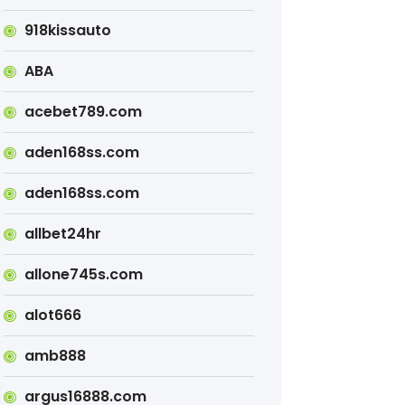
918kissauto
ABA
acebet789.com
aden168ss.com
aden168ss.com
allbet24hr
allone745s.com
alot666
amb888
argus16888.com