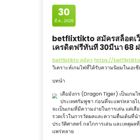
30
มี.ค., 2025
betflixtikto สมัครสล็อต
เครดิตฟรีทันที 30มีนา 68
betflixtikto สมัคร
https://betflixtikto
วิเคราะห์เกมไพ่ที่ได้รับความนิยมในเอเชี
บทนำ
เสือมังกร (Dragon Tiger) เป็นเกมไ
ประเทศกัมพูชา ก่อนที่จะแพร่หลายไป
จะเป็นเกมที่มีความง่ายในการเล่น แต่เสื
รวดเร็วในการวัดผลและความตื่นเต้นที่น
ประวัติศาสตร์ กลไกการเล่น และเหตุผลที่
แพร่หลาย