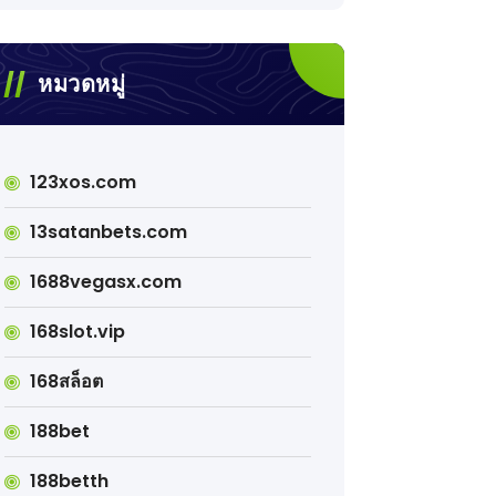
หมวดหมู่
123xos.com
13satanbets.com
1688vegasx.com
168slot.vip
168สล็อต
188bet
188betth