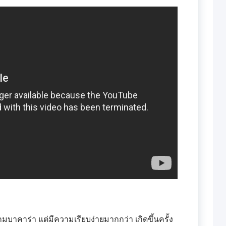
กมบาคาร่า แต่มีความเรียบง่ายมากกว่า เกิดขึ้นครั้ง