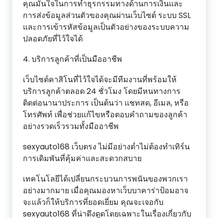
คุณมั่นใจในการทำธุรกรรมทางด้านการเงินและ
การส่งข้อมูลส่วนตัวของคุณผ่านเว็บไซต์ ระบบ SSL
และการเข้ารหัสข้อมูลเป็นตัวอย่างของระบบความ
ปลอดภัยที่ไว้ใจได้
4. บริการลูกค้าที่เป็นมืออาชีพ
เว็บไซต์คาสิโนที่ไว้ใจได้จะมีทีมงานที่พร้อมให้
บริการลูกค้าตลอด 24 ชั่วโมง โดยมีหนทางการ
ติดต่อนานาประการ เป็นต้นว่า แชทสด, อีเมล, หรือ
โทรศัพท์ เพื่อช่วยแก้ไขหรือตอบคำถามของลูกค้า
อย่างรวดเร็วรวมทั้งมืออาชีพ
sexyauto168 เว็บตรง ไม่มีอย่างต่ำไม่ต้องทำเทิร์น
การเดิมพันที่คุ้มค่าและสะดวกสบาย
เทคโนโลยีได้เปลี่ยนกระบวนการพนันของพวกเรา
อย่างมากมาย เมื่อคุณมองหาเว็บบาคาร่าป้อมอาจ
จะแล้วก็ให้บริการที่ยอดเยี่ยม คุณจะเจอกับ
sexyauto168 ที่น่าดึงดูดโดยเฉพาะในเรื่องเกี่ยวกับ