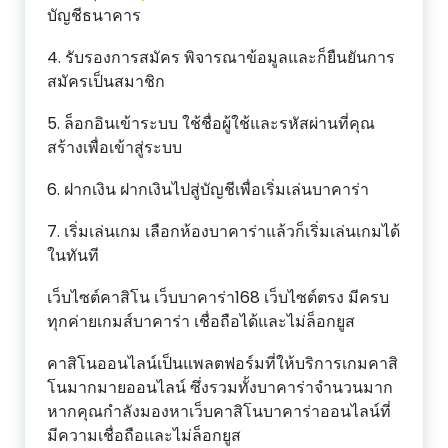
บัญชีธนาคาร
4. รับรองการสมัคร พิจารณาข้อมูลและก็ยืนยันการ
สมัครเป็นสมาชิก
5. ล็อกอินเข้าระบบ ใช้ชื่อผู้ใช้และรหัสผ่านที่คุณ
สร้างเพื่อเข้าสู่ระบบ
6. ฝากเงิน ฝากเงินไปสู่บัญชีเพื่อเริ่มเล่นบาคาร่า
7. เริ่มเล่นเกม เลือกห้องบาคาร่าแล้วก็เริ่มเล่นเกมได้
ในทันที
เว็บไซต์คาสิโน เว็บบาคาร่า168 เว็บไซต์ตรง มีครบ
ทุกค่ายเกมส์บาคาร่า เชื่อถือได้และไม่ล็อกยูส
คาสิโนออนไลน์เป็นแพลตฟอร์มที่ให้บริการเกมคาสิ
โนมากมายออนไลน์ ซึ่งรวมทั้งบาคาร่าจำนวนมาก
หากคุณกำลังมองหาเว็บคาสิโนบาคาร่าออนไลน์ที่
มีความเชื่อถือและไม่ล็อกยูส