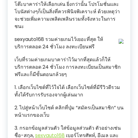
โต๊ะบาคาร่าให้เลือกเล่น ยิ่งกว่านั้น โปรโมชั่นและ
โบนัสต่างๆก็เป็นสิ่งที่ควรพินิจพิเคราะห์ ด้วยเหตุว่า
จะช่วยเพิ่มความเพลิดเพลินรวมทั้งจังหวะในการ
ชนะ
sexyauto168 รวมค่ายเกมไว้เยอะที่สุด ให้
บริการตลอด 24 ชั่วโมง ลงทะเบียนฟรี
เว็บที่รวมค่ายเกมบาคาร่าไว้มากที่สุดแล้วก็ให้
บริการตลอด 24 ชั่วโมง การลงทะเบียนเป็นสมาชิก
ฟรีและก็มีขั้นตอนกล้วยๆ
1. เลือกเว็บไซต์ที่ไว้ใจได้ เลือกเว็บไซต์ที่มีรีวิวดีรวม
ทั้งได้รับการรับรองจากผู้เล่นมาก
2. ไปสู่หน้าเว็บไซต์ คลิกที่ปุ่ม “สมัครเป็นสมาชิก” บน
หน้าแรกของเว็บ
3. กรอกข้อมูลส่วนตัว ใส่ข้อมูลส่วนตัว ตัวอย่างเช่น
ชื่อ-สกุล,
sexyauto168
เบอร์โทรศัพท์, อีเมล และ