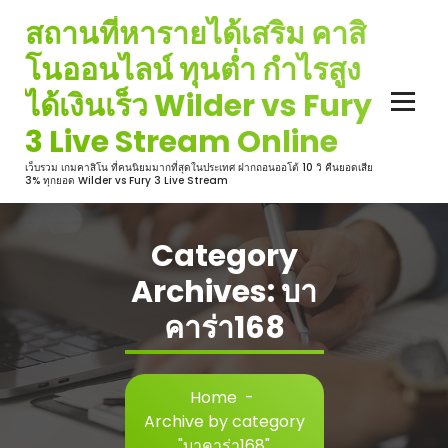
Skip
สถานที่หารายได้เสริม คาสิ
to
content
โนออนไลน์ ทุนต่ำ กำไรสูง
ได้เงินเร็ว Wilder vs Fury
3 Live Stream Online
เว็บรวม เกมคาสิโน ที่คนนิยมมากที่สุดในประเทศ ฝากถอนออโต้ 10 วิ คืนยอดเสีย
3% ทุกยอด Wilder vs Fury 3 Live Stream
Category
Archives: บา
คาร่า168
Home
-
Archive by category
"บาคาร่า168"