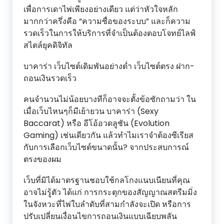
เพื่อการเดาไพ่เพียงอย่างเดียว แต่ว่าหัวใจหลัก
มากกว่าครึ่งคือ “ความซื่อของระบบ” และก็ความ
รวดเร็วในการให้บริการที่จำเป็นต้องตอบโจทย์ไลฟ์
สไตล์ยุคดิจิทัล
บาคาร่า เว็บไซต์เดิมพันอย่างต่ำ เว็บไซต์ตรง ฝาก-
ถอนเงินรวดเร็ว
คนจำนวนไม่น้อยบางทีก็อาจจะตั้งข้อซักถามว่า ใน
เมื่อเว็บไหนๆก็มีเย้ายวน บาคาร่า (Sexy
Baccarat) หรือ อีโอ้อวดลูชัน (Evolution
Gaming) เช่นเดียวกัน แล้วทำไมเราจำต้องซีเรียส
กับการเลือกเว็บไซต์ขนาดนั้น? จากประสบการณ์
ตรงของผม
เว็บที่มิได้มาตรฐานชอบใช้กลโกงแนบเนียนที่คุณ
อาจไม่รู้ตัว ได้แก่ การกระตุกของสัญญาณสตรีมมิ่ง
ในจังหวะที่ไพ่ใบลำดับที่สามกำลังจะเปิด หรือการ
ปรับเปลี่ยนเงื่อนไขการถอนเงินแบบเฉียบพลัน