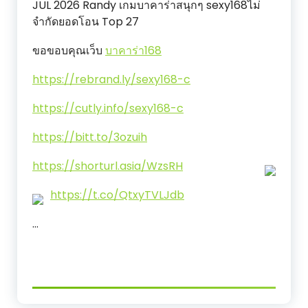
JUL 2026 Randy เกมบาคาร่าสนุกๆ sexy168ไม่
จำกัดยอดโอน Top 27
ขอขอบคุณเว็บ
บาคาร่า168
https://rebrand.ly/sexy168-c
https://cutly.info/sexy168-c
https://bitt.to/3ozuih
https://shorturl.asia/WzsRH
https://t.co/QtxyTVLJdb
…