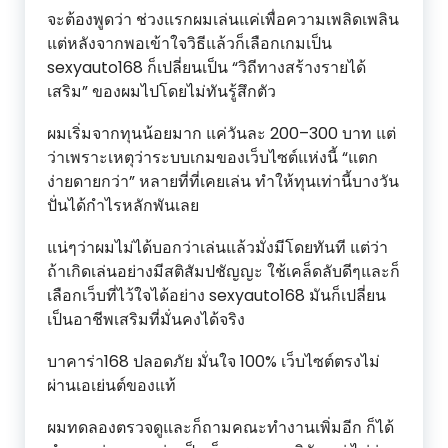
จะต้องพูดว่า ช่วงแรกผมเล่นแค่เพื่อความเพลิดเพลิน
แต่หลังจากพอเข้าใจวิธีแล้วก็เลือกเกมเป็น
sexyauto168 ก็เปลี่ยนเป็น “วิถีทางสร้างรายได้
เสริม” ของผมไปโดยไม่ทันรู้สึกตัว
ผมเริ่มจากทุนน้อยมาก แค่วันละ 200–300 บาท แต่
ว่าเพราะเหตุว่าระบบเกมของเว็บไซต์แห่งนี้ “แตก
ง่ายดายกว่า” หลายที่ที่เคยเล่น ทำให้ทุนเท่านี้บางวัน
ปั่นได้กำไรหลักพันเลย
แน่ๆว่าผมไม่ได้บอกว่าเล่นแล้วมั่งมีโดยทันที แต่ว่า
ถ้าเกิดเล่นอย่างมีสติสัมปชัญญะ ใช้เคล็ดลับดีๆและก็
เลือกเว็บที่ไว้ใจได้อย่าง sexyauto168 มันก็เปลี่ยน
เป็นอาชีพเสริมที่มั่นคงได้จริง
บาคาร่า168 ปลอดภัย มั่นใจ 100% เว็บไซต์ตรงไม่
ผ่านเอเย่นต์ของแท้
ผมทดลองตรวจดูและก็ถามคณะทำงานเพิ่มอีก ก็ได้