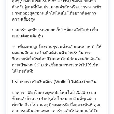
สุดๆ(บางเว็บไซต์เริ่มที่ 5-10 บาท) ซึ่งเหมาะมาก
สำหรับผู้เล่นที่มีงบประมาณจำกัด หรือปรารถนาเข้า
มาทดลองสูตรอ่านเค้าไพ่โดยไม่ได้อยากต้องการ
ความเสี่ยงสูง
บาคาร่า จุดพิจารณาแยกเว็บไซต์ตรงใจถึง กับ เว็บ
เอเย่นต์จอมต้มตุ๋น
จากที่ผมเคยถูกโกงรวมๆรวมทั้งหลักแสนบาท ทำให้
ผมตกผลึกและสร้างลิสต์ส่วนตัวสำหรับในการ
วิเคราะห์เว็บไซต์คาสิโนออนไลน์ก่อนจะควักเงินใน
กระเป๋าฝากเข้าไปเล่น ซึ่งคุณสามารถนำไปใช้เช็ค
ได้โดยทันที:
1. ระบบกระเป๋าเงินเดียว (Wallet) ไม่ต้องโยกเงิน
บาคาร่า168 เว็บตรงยุคสมัยใหม่ในปี 2026 ระบบ
ข้างหลังบ้านจะปรับปรุงไปไกลมาก เงินที่คุณฝาก
เข้าบัญชีจะไปรวมอยู่ที่ยอดเครดิตกึ่งกลางทันที คุณ
สามารถเดินสายแทงบาคาร่า สลับไปเล่นเกมได้รับ