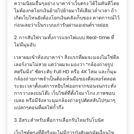
ความนิยมอื่นๆอย่าง บาคาร่าเว็บตรง ได้ในทันทีโดย
ไม่ต้องกดโยกเงินย้ายไปย้ายมาให้เสียเวล่ำเวลา ถ้า
เกิดเว็บไหนยังต้องโยกเงินคลังเก็บของ คาดการณ์ไว้
ก่อนเลยว่าเป็นระบบเก่ารันผ่านเอเย่นต์รายย่อย
2. การสับไพ่รวมทั้งการแจกไพ่แบบ Real-time ที่
ไม่มีมุมอับ
เวลาผมเข้าห้องบาคาร่า สิ่งแรกที่ผมจะมองไม่ใช่ดีล
เลอร์งามไม่สวย แต่ว่าผมจะมองว่า “กล้องถ่ายรูป
สตรีมมิ่ง” ชัดระดับ Full HD หรือ 4K ไหม และก็มุม
กล้องถ่ายภาพจำเป็นต้องเห็นมือของดีลเลอร์ตลอด
ระยะเวลาตั้งแต่การหยิบไพ่ออกจากขอนจนกระทั่ง
การวางลงบนโต๊ะ เว็บไซต์ที่ตั้งใจมาโกง ภาพชอบ
เบลอ หรือมีจังหวะมุมกล้องถ่ายรูปตัดสลับไปๆมาๆ
แปลกๆตอนที่ผลไพ่ก้ำกึ่ง
3. อิสระสำหรับเพื่อการเลือกรับไหมรับโบนัส
เว็บไซต์ตรงที่ดีจริงจะไม่มีการบังคับผูกมัดเงื่อนไข