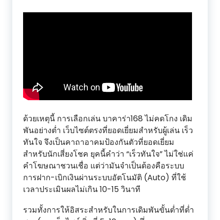
ด้วยเหตุนี้ การเลือกเล่น บาคาร่า168 ไม่คดโกง เดิม
พันอย่างต่ำ เว็บไซต์ตรงที่ยอดเยี่ยมสำหรับผู้เล่น เร็ว
ทันใจ จึงเป็นคาถาอาคมป้องกันตัวที่ยอดเยี่ยม
สำหรับนักเสี่ยงโชค ยุคนี้คำว่า “เร็วทันใจ” ไม่ใช่แค่
คำโฆษณาชวนเชื่อ แต่ว่ามันจำเป็นต้องคือระบบ
การฝาก-เบิกเงินผ่านระบบอัตโนมัติ (Auto) ที่ใช้
เวลาประเมินผลไม่เกิน 10-15 วินาที
รวมทั้งการให้อิสระสำหรับในการเดิมพันขั้นต่ำที่ต่ำ