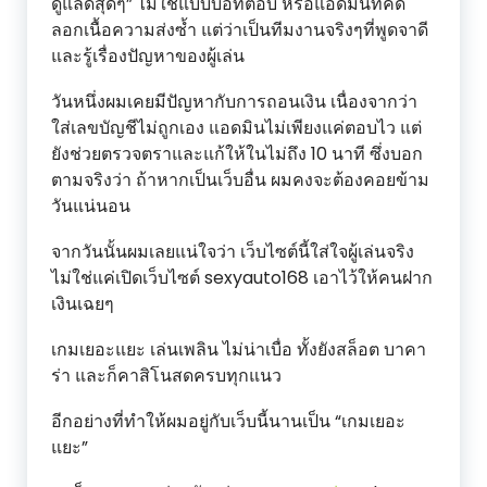
ดูแลดีสุดๆ” ไม่ใช่แบบบอทตอบ หรือแอดมินที่คัด
ลอกเนื้อความส่งซ้ำ แต่ว่าเป็นทีมงานจริงๆที่พูดจาดี
และรู้เรื่องปัญหาของผู้เล่น
วันหนึ่งผมเคยมีปัญหากับการถอนเงิน เนื่องจากว่า
ใส่เลขบัญชีไม่ถูกเอง แอดมินไม่เพียงแค่ตอบไว แต่
ยังช่วยตรวจตราและแก้ให้ในไม่ถึง 10 นาที ซึ่งบอก
ตามจริงว่า ถ้าหากเป็นเว็บอื่น ผมคงจะต้องคอยข้าม
วันแน่นอน
จากวันนั้นผมเลยแน่ใจว่า เว็บไซต์นี้ใส่ใจผู้เล่นจริง
ไม่ใช่แค่เปิดเว็บไซต์ sexyauto168 เอาไว้ให้คนฝาก
เงินเฉยๆ
เกมเยอะแยะ เล่นเพลิน ไม่น่าเบื่อ ทั้งยังสล็อต บาคา
ร่า และก็คาสิโนสดครบทุกแนว
อีกอย่างที่ทำให้ผมอยู่กับเว็บนี้นานเป็น “เกมเยอะ
แยะ”