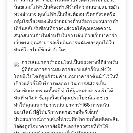
น้อยและไม่จำเป็นต้องทำเทิร์นมีความสบายสบายอัน
ทรงอำนาจ คุณไม่จำเป็นที่จะต้องมาวิตกกังวลหรือ
กลุ้มใจเรื่องของเงินฝากอย่างต่ำหรือกระบวนการทำ
เทิร์นสลับซับซ้อนที่อาจจะส่งผลให้คุณหมดความ
สนุกสนานร่าเริงสำหรับในการเล่น ด้วยเว็บบาคาร่า
เว็บตรง คุณสามารถเริ่มต้นการพนันของคุณได้ใน
ทันทีโดยไม่มีข้อจำกัดใดๆ
การเล่นบาคาร่าออนไลน์เป็นช่องทางที่ดีสำหรับ
ผู้ที่ต้องการความสะดวกสบายแล้วก็บันเทิงใจ
โดยมีเว็บไซต์ศูนย์รวมค่ายเกมบาคาร่าชั้นนำไว้ในที่
เดียวแล้วก็ให้บริการตลอด 1 วัน การสมัครเป็น
สมาชิกก็ง่ายรวมทั้งฟรี ทำให้ผู้เล่นสามารถเริ่มได้
ทันที หวังว่าข้อมูลนี้จะมีคุณประโยชน์และช่วย
ทำให้คุณสนุกกับการเล่น บาคาร่า168 การพนัน
ออนไลน์ มีผู้ให้บริการหลายรายที่พรีเซ็นท์
ประสบการณ์การเล่นที่น่าระทึกใจรวมทั้งเพลิดเพลิน
ใจดึงดูดใจบาคาร่ายังมีดีลเลอร์สาวสวยที่ทำให้