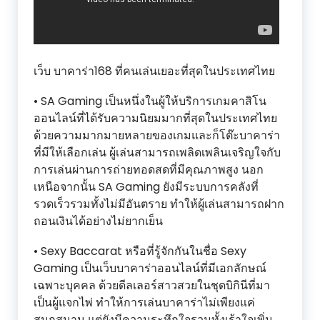
เว็บ บาคาร่า168 ที่คนเล่นเยอะที่สุดในประเทศไทย
• SA Gaming เป็นหนึ่งในผู้ให้บริการเกมคาสิโน
ออนไลน์ที่ได้รับความนิยมมากที่สุดในประเทศไทย
ด้วยความมากมายหลายของเกมและก็โต๊ะบาคาร่า
ที่มีให้เลือกเล่น ผู้เล่นสามารถเพลิดเพลินเจริญใจกับ
การเล่นผ่านการถ่ายทอดสดที่มีคุณภาพสูง นอก
เหนือจากนั้น SA Gaming ยังมีระบบการคลังที่
รวดเร็วรวมทั้งไม่มีอันตราย ทำให้ผู้เล่นสามารถฝาก
ถอนเงินได้อย่างไม่ยากเย็น
• Sexy Baccarat หรือที่รู้จักกันในชื่อ Sexy
Gaming เป็นเว็บบาคาร่าออนไลน์ที่มีเอกลักษณ์
เฉพาะบุคคล ด้วยดีลเลอร์สาวสวยในชุดบิกินีที่มา
เป็นผู้แจกไพ่ ทำให้การเล่นบาคาร่าไม่เพียงแค่
สนุกสนาน แต่ยังมีความระทึกใจรวมทั้งเร้าใจเพิ่ม