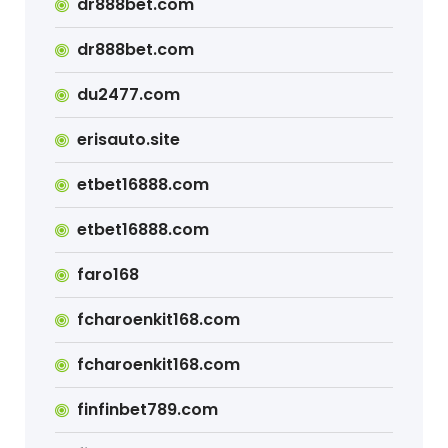
dr888bet.com
dr888bet.com
du2477.com
erisauto.site
etbet16888.com
etbet16888.com
faro168
fcharoenkit168.com
fcharoenkit168.com
finfinbet789.com