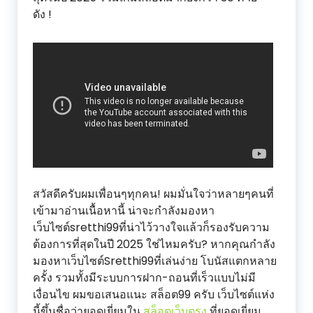
ดัง !
สวัสดีครับผมเพื่อนๆทุกคน! ผมมั่นใจว่าหลายๆคนที่
เข้ามาอ่านเนื้อหานี้ น่าจะกำลังมองหา
เว็บไซต์sretthi99ที่น่าไว้วางใจแล้วก็รองรับความ
ต้องการที่สุดในปี 2025 ใช่ไหมครับ? หากคุณกำลัง
มองหาเว็บไซต์Sretthi99ที่เล่นง่าย โบนัสแตกหลาย
ครั้ง รวมทั้งมีระบบการฝาก-ถอนที่เร็วแบบไม่มี
เงื่อนไข ผมขอเสนอแนะ สล็อต99 ครับ เว็บไซต์แห่ง
นี้ขึ้นชื่อว่ายอดเยี่ยมใน
สล็อตเว็บตรง
ที่ยอดเยี่ยม