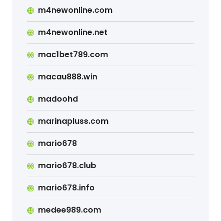
m4newonline.com
m4newonline.net
mac1bet789.com
macau888.win
madoohd
marinapluss.com
mario678
mario678.club
mario678.info
medee989.com