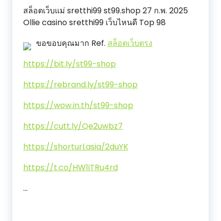
สล็อตเว็บแม่ sretthi99 st99.shop 27 ก.พ. 2025
Ollie casino sretthi99 เว็บไหนดี Top 98
ขอขอบคุณมาก Ref.
สล็อตเว็บตรง
https://bit.ly/st99-shop
https://rebrand.ly/st99-shop
https://wow.in.th/st99-shop
https://cutt.ly/Qe2uwbz7
https://shorturl.asia/2duYK
https://t.co/HW1iTRu4rd
…