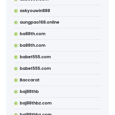
askyouwin888
aungpao168.online
ba88th.com
ba88th.com
babet555.com
babet555.com
Baccarat
baj88thb
baj88thbz.com
baj88thbz.com