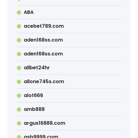
ABA
acebet789.com
aden168ss.com
aden168ss.com
allbet24hr
allone745s.com
alot666
amb888
argus16888.com
asb9999.com