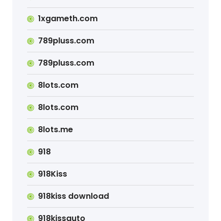
1xgameth.com
789pluss.com
789pluss.com
8lots.com
8lots.com
8lots.me
918
918Kiss
918kiss download
918kissauto