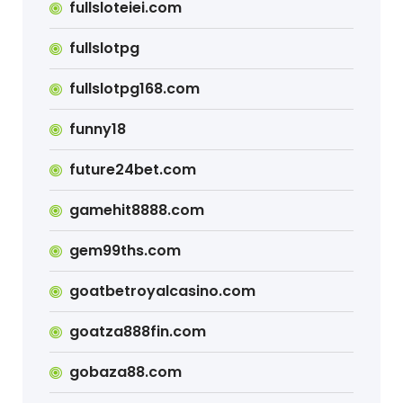
fullsloteiei.com
fullslotpg
fullslotpg168.com
funny18
future24bet.com
gamehit8888.com
gem99ths.com
goatbetroyalcasino.com
goatza888fin.com
gobaza88.com