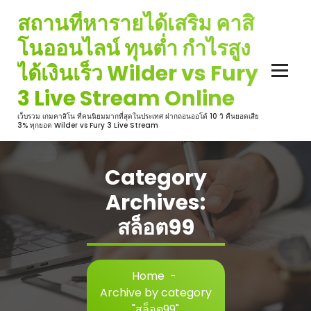
Skip
สถานที่หารายได้เสริม คาสิ
to
content
โนออนไลน์ ทุนต่ำ กำไรสูง
ได้เงินเร็ว Wilder vs Fury
3 Live Stream Online
เว็บรวม เกมคาสิโน ที่คนนิยมมากที่สุดในประเทศ ฝากถอนออโต้ 10 วิ คืนยอดเสีย
3% ทุกยอด Wilder vs Fury 3 Live Stream
Category
Archives:
สล็อต99
Home
-
Archive by category
"สล็อต99"