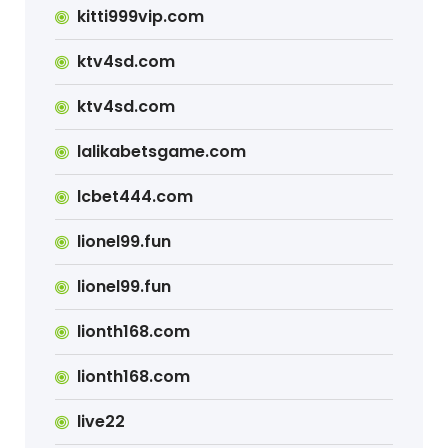
kitti999vip.com
ktv4sd.com
ktv4sd.com
lalikabetsgame.com
lcbet444.com
lionel99.fun
lionel99.fun
lionth168.com
lionth168.com
live22