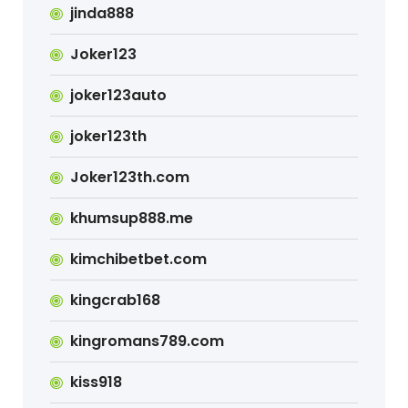
jinda888
Joker123
joker123auto
joker123th
Joker123th.com
khumsup888.me
kimchibetbet.com
kingcrab168
kingromans789.com
kiss918