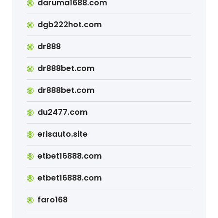
daruma1688.com
dgb222hot.com
dr888
dr888bet.com
dr888bet.com
du2477.com
erisauto.site
etbet16888.com
etbet16888.com
faro168