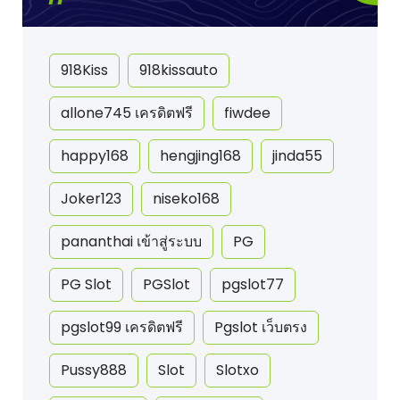
918Kiss
918kissauto
allone745 เครดิตฟรี
fiwdee
happy168
hengjing168
jinda55
Joker123
niseko168
pananthai เข้าสู่ระบบ
PG
PG Slot
PGSlot
pgslot77
pgslot99 เครดิตฟรี
Pgslot เว็บตรง
Pussy888
Slot
Slotxo