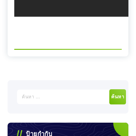
ค้นหา
สำหรับ:
ป้ายกำกับ