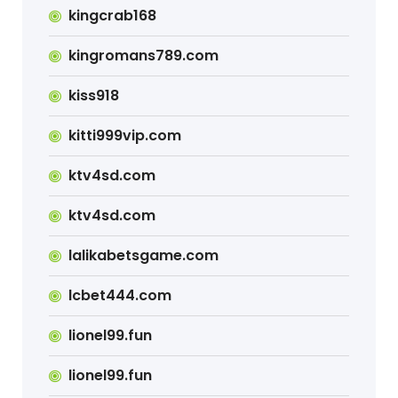
kingcrab168
kingromans789.com
kiss918
kitti999vip.com
ktv4sd.com
ktv4sd.com
lalikabetsgame.com
lcbet444.com
lionel99.fun
lionel99.fun