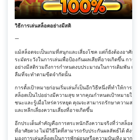
วิธีการเล่นสล็อตอย่างมีสติ
—
แม้สล็อตจะเป็นเกมที่สนุกและเสี่ยงโชค แต่ก็ยังต้องอาศัยค
ระมัดระวังในการเล่นเพื่อป้องกันผลเสียที่อาจเกิดขึ้น การเล
อย่างมีสติรวมถึงการกำหนดงบประมาณในการเดิมพัน และ
ลืมที่จะทำตามขีดจำกัดนั้น
การตั้งเป้าหมายก่อนเริ่มเล่นก็เป็นอีกวิธีหนึ่งที่ทำให้การเล่น
สล็อตเป็นไปอย่างมีความสุข หากคุณกำหนดเป้าหมายในก
ชนะและรู้เมื่อไหร่ควรหยุด คุณจะสามารถรักษาความสนุ
และหลีกเลี่ยงความเสี่ยงที่อาจเกิดขึ้น
อีกประเด็นสำคัญคือการตระหนักถึงความจริงที่ว่าสล็อตเป
ที่อาศัยดวง ไม่มีวิธีใดที่สามารถรับประกันผลลัพธ์ได้ ดังนั้
มองการเล่นสล็อตเป็นการพักผ่อนหรือความบันเทิง มากกว่า