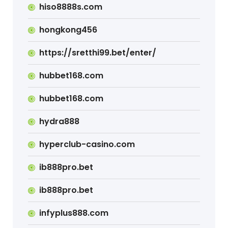
hiso8888s.com
hongkong456
https://sretthi99.bet/enter/
hubbet168.com
hubbet168.com
hydra888
hyperclub-casino.com
ib888pro.bet
ib888pro.bet
infyplus888.com