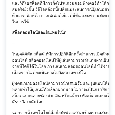
และวิดีโอสล็อตที่มีการตั้งโปรแกรมคอมพิวเตอร์ทำให้การเ
สมจริงยิ่งขึ้น วิดีโอสล็อตนี้เปลี่ยนประสบการณ์ผู้เล่นอย่าง
ด้วยกราฟิกที่ดีกว่า เอฟเฟกต์เสียงที่ดีขึ้น และความสะดวก
ในการใช้
สล็อตออนไลน์และอินเทอร์เน็ต
—
ในยุคดิจิทัล สล็อตได้มีการปฏิวัติอีกครั้งผ่านการเปิดตัวคาส
ออนไลน์ สล็อตออนไลน์ให้ผู้เล่นสามารถเล่นเกมผ่านอินเทอ
จากที่ใดก็ได้ในโลก การเล่นเกมสล็อตออนไลน์ทำได้ง่ายขึ้
เนื่องจากไม่ต้องเดินทางไปยังสถานคาสิโน
ผู้พัฒนาเกมออนไลน์สามารถนำเสนอธีมและรูปแบบให้หล
หลายทำให้ผู้เล่นมีตัวเลือกมากมาย ไม่ว่าจะเป็นกราฟิก 3 มิ
สล็อตแบบหลายช่องจ่ายเงิน หรือแม้กระทั่งสล็อตแบบแจ็คพ็
มีรางวัลระดับโลก
นอกจากนี้ เทคโนโลยีมือถือยังช่วยเสริมสร้างความสะดว