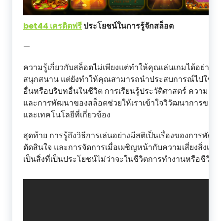
bet44 เครดิตฟรี
ประโยชน์ในการรู้จักสล็อต
—
ความรู้เกี่ยวกับสล็อตไม่เพียงแต่ทำให้คุณเล่นเกมได้อย่าง
สนุกสนาน แต่ยังทำให้คุณสามารถนำประสบการณ์ไปใช้ใ
อื่นหรือบริบทอื่นในชีวิต การเรียนรู้ประวัติศาสตร์ ความเป็
และการพัฒนาของสล็อตช่วยให้เราเข้าใจวิวัฒนาการของ
และเทคโนโลยีที่เกี่ยวข้อง
สุดท้าย การรู้ถึงวิธีการเล่นอย่างมีสติเป็นเรื่องของการพัฒ
ตัดสินใจ และการจัดการเมื่อเผชิญหน้ากับความเสี่ยงสิ่งเหล่า
เป็นสิ่งที่เป็นประโยชน์ไม่ว่าจะในชีวิตการทำงานหรือชีวิตส