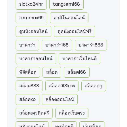
slotxo24hr
tangtem168
temmax69
คาสิโนออนไลน์
ดูหนังออนไลน์
ดูหนังออนไลน์ฟรี
บาคาร่า
บาคาร่า168
บาคาร่า888
บาคาร่าออนไลน์
บาคาร่าเว็บไหนดี
พีจีสล็อต
สล็อต
สล็อต168
สล็อต888
สล็อต918kiss
สล็อตpg
สล็อตxo
สล็อตออนไลน์
สล็อตเครดิตฟรี
สล็อตเว็บตรง
หนังออนไลน์
เครดิตฟรี
เว็บสล็อต