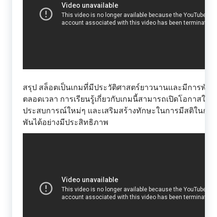
สรุป สล็อตเป็นเกมที่มีประวัติศาสตร์ยาวนานและมีการพั
ตลอดเวลา การเรียนรู้เกี่ยวกับเกมนี้สามารถเปิดโอกาสให้รั
ประสบการณ์ใหม่ๆ และเสริมสร้างทักษะในการมีสติในการ
พันได้อย่างมีประสิทธิภาพ