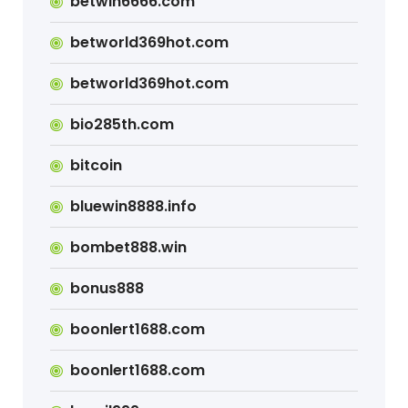
betwin6666.com
betworld369hot.com
betworld369hot.com
bio285th.com
bitcoin
bluewin8888.info
bombet888.win
bonus888
boonlert1688.com
boonlert1688.com