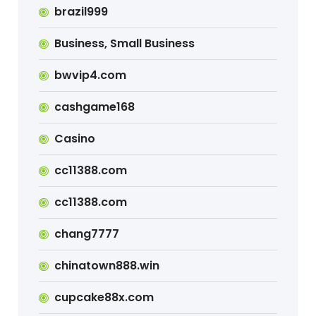
brazil999
Business, Small Business
bwvip4.com
cashgame168
Casino
cc11388.com
cc11388.com
chang7777
chinatown888.win
cupcake88x.com