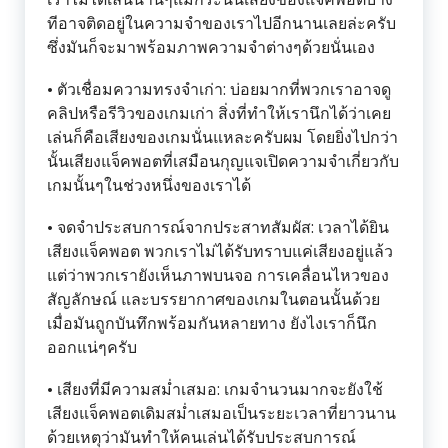
ทีอาจติดอยู่ในความจำของเราไปอีกนานเลยล่ะครับ
ซึ่งมันก็จะมาพร้อมภาพความจำต่างๆด้วยนั่นเอง
• ตัวเชื่อมความทรงจำเก่า: บ่อยมากที่พวกเราอาจดู
คลิปหรือรีวิวของเกมเก่า สิ่งที่ทำให้เรานึกได้ว่าเคย
เล่นก็คือเสียงของเกมนั่นแหละครับผม โดยยิ่งไปกว่า
นั้นเสียงแจ็คพอตที่เสมือนกุญแจเปิดความจำเกี่ยวกับ
เกมนั้นๆในช่วงหนึ่งของเราได้
• จดจำประสบการณ์จากประสาทสัมผัส: เวลาได้ยิน
เสียงแจ็คพอต พวกเราไม่ได้รับทราบแค่เสียงอยู่แล้ว
แต่ว่าพวกเรายังเห็นภาพบนจอ การเคลื่อนไหวของ
สัญลักษณ์ และบรรยากาศของเกมในตอนนั้นด้วย
เมื่อมันถูกบันทึกพร้อมกันหลายทาง ยังไงเราก็นึก
ออกแน่ๆครับ
• เสียงที่มีความสม่ำเสมอ: เกมจำนวนมากจะยังใช้
เสียงแจ็คพอตเดิมสม่ำเสมอเป็นระยะเวลาที่ยาวนาน
ด้วยเหตุว่ามันทำให้คนเล่นได้รับประสบการณ์