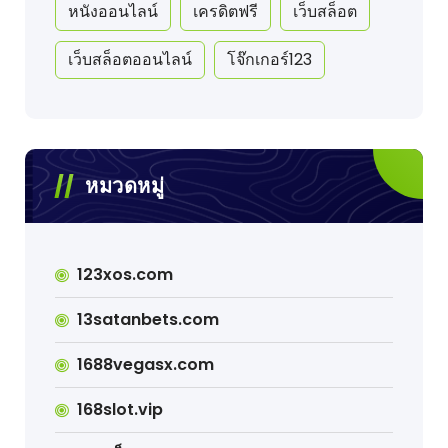
หนังออนไลน์
เครดิตฟรี
เว็บสล็อต
เว็บสล็อตออนไลน์
โจ๊กเกอร์123
หมวดหมู่
123xos.com
13satanbets.com
1688vegasx.com
168slot.vip