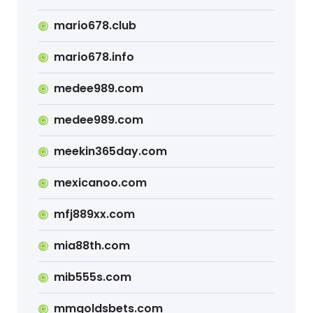
mario678.club
mario678.info
medee989.com
medee989.com
meekin365day.com
mexicanoo.com
mfj889xx.com
mia88th.com
mib555s.com
mmgoldsbets.com