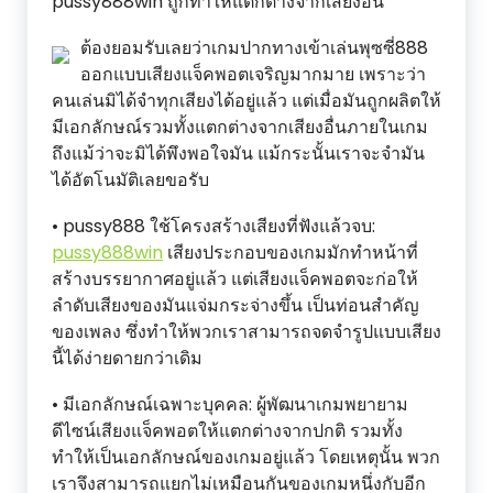
pussy888win ถูกทำให้แตกต่างจากเสียงอื่น
ต้องยอมรับเลยว่าเกมปากทางเข้าเล่นพุซซี่888
ออกแบบเสียงแจ็คพอตเจริญมากมาย เพราะว่า
คนเล่นมิได้จำทุกเสียงได้อยู่แล้ว แต่เมื่อมันถูกผลิตให้
มีเอกลักษณ์รวมทั้งแตกต่างจากเสียงอื่นภายในเกม
ถึงแม้ว่าจะมิได้พึงพอใจมัน แม้กระนั้นเราจะจำมัน
ได้อัตโนมัติเลยขอรับ
• pussy888 ใช้โครงสร้างเสียงที่ฟังแล้วจบ:
pussy888win
เสียงประกอบของเกมมักทำหน้าที่
สร้างบรรยากาศอยู่แล้ว แต่เสียงแจ็คพอตจะก่อให้
ลำดับเสียงของมันแจ่มกระจ่างขึ้น เป็นท่อนสำคัญ
ของเพลง ซึ่งทำให้พวกเราสามารถจดจำรูปแบบเสียง
นี้ได้ง่ายดายกว่าเดิม
• มีเอกลักษณ์เฉพาะบุคคล: ผู้พัฒนาเกมพยายาม
ดีไซน์เสียงแจ็คพอตให้แตกต่างจากปกติ รวมทั้ง
ทำให้เป็นเอกลักษณ์ของเกมอยู่แล้ว โดยเหตุนั้น พวก
เราจึงสามารถแยกไม่เหมือนกันของเกมหนึ่งกับอีก