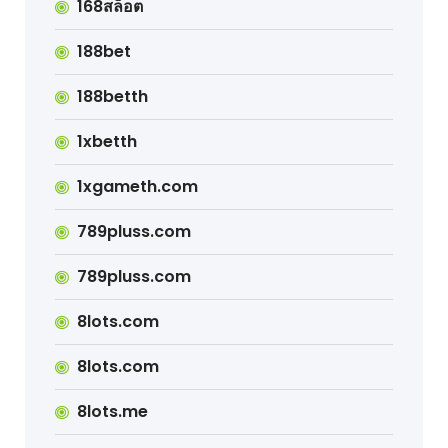
168สล็อต
188bet
188betth
1xbetth
1xgameth.com
789pluss.com
789pluss.com
8lots.com
8lots.com
8lots.me