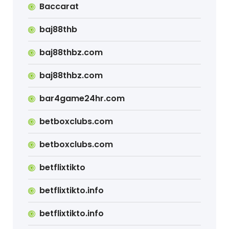
Baccarat
baj88thb
baj88thbz.com
baj88thbz.com
bar4game24hr.com
betboxclubs.com
betboxclubs.com
betflixtikto
betflixtikto.info
betflixtikto.info