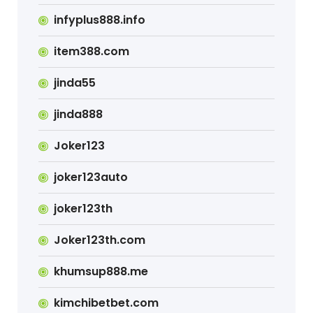
infyplus888.info
item388.com
jinda55
jinda888
Joker123
joker123auto
joker123th
Joker123th.com
khumsup888.me
kimchibetbet.com