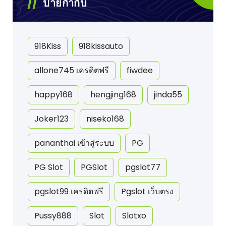
ป้ายกำกับ
918Kiss
918kissauto
allone745 เครดิตฟรี
fiwdee
happy168
hengjing168
jinda55
Joker123
niseko168
pananthai เข้าสู่ระบบ
PG
PG Slot
PGSlot
pgslot77
pgslot99 เครดิตฟรี
Pgslot เว็บตรง
Pussy888
Slot
Slotxo