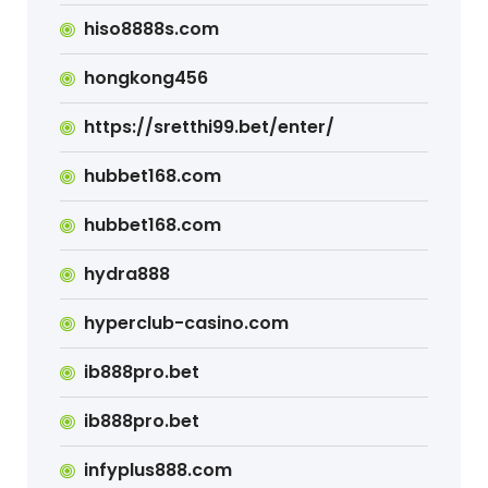
hiso8888s.com
hongkong456
https://sretthi99.bet/enter/
hubbet168.com
hubbet168.com
hydra888
hyperclub-casino.com
ib888pro.bet
ib888pro.bet
infyplus888.com