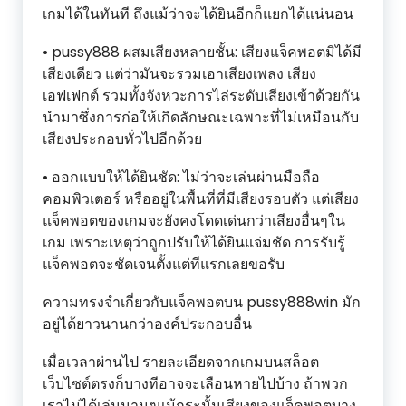
เกมได้ในทันที ถึงแม้ว่าจะได้ยินอีกก็แยกได้แน่นอน
• pussy888 ผสมเสียงหลายชั้น: เสียงแจ็คพอตมิได้มี
เสียงเดียว แต่ว่ามันจะรวมเอาเสียงเพลง เสียง
เอฟเฟกต์ รวมทั้งจังหวะการไล่ระดับเสียงเข้าด้วยกัน
นำมาซึ่งการก่อให้เกิดลักษณะเฉพาะที่ไม่เหมือนกับ
เสียงประกอบทั่วไปอีกด้วย
• ออกแบบให้ได้ยินชัด: ไม่ว่าจะเล่นผ่านมือถือ
คอมพิวเตอร์ หรืออยู่ในพื้นที่ที่มีเสียงรอบตัว แต่เสียง
แจ็คพอตของเกมจะยังคงโดดเด่นกว่าเสียงอื่นๆใน
เกม เพราะเหตุว่าถูกปรับให้ได้ยินแจ่มชัด การรับรู้
แจ็คพอตจะชัดเจนตั้งแต่ทีแรกเลยขอรับ
ความทรงจำเกี่ยวกับแจ็คพอตบน pussy888win มัก
อยู่ได้ยาวนานกว่าองค์ประกอบอื่น
เมื่อเวลาผ่านไป รายละเอียดจากเกมบนสล็อต
เว็บไซต์ตรงก็บางทีอาจจะเลือนหายไปบ้าง ถ้าพวก
เราไม่ได้เล่นนานๆแม้กระนั้นเสียงของแจ็คพอตบาง