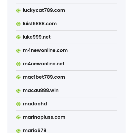
luckycat789.com
luis16888.com
luke999.net
m4newonline.com
m4newonline.net
mac1bet789.com
macau888.win
madoohd
marinapluss.com
mario678