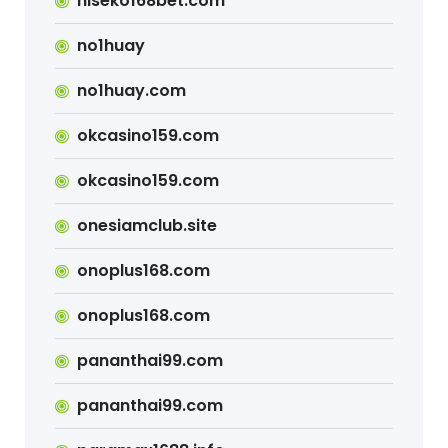
niseko168bet.com
no1huay
no1huay.com
okcasino159.com
okcasino159.com
onesiamclub.site
onoplus168.com
onoplus168.com
pananthai99.com
pananthai99.com