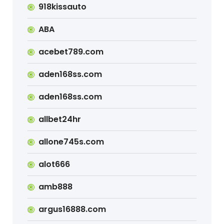
918kissauto
ABA
acebet789.com
aden168ss.com
aden168ss.com
allbet24hr
allone745s.com
alot666
amb888
argus16888.com