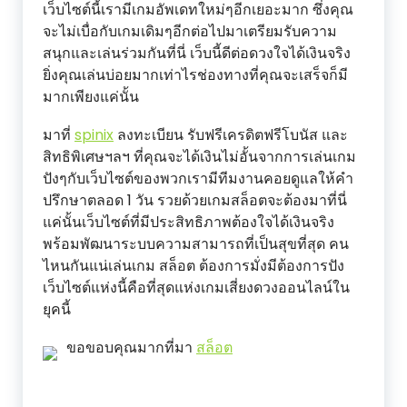
เว็บไซต์นี้เรามีเกมอัพเดทใหม่ๆอีกเยอะมาก ซึ่งคุณ
จะไม่เบื่อกับเกมเดิมๆอีกต่อไปมาเตรียมรับความ
สนุกและเล่นร่วมกันที่นี่ เว็บนี้ดีต่อดวงใจได้เงินจริง
ยิ่งคุณเล่นบ่อยมากเท่าไรช่องทางที่คุณจะเสร็จก็มี
มากเพียงแค่นั้น
มาที่
spinix
ลงทะเบียน รับฟรีเครดิตฟรีโบนัส และ
สิทธิพิเศษฯลฯ ที่คุณจะได้เงินไม่อั้นจากการเล่นเกม
ปังๆกับเว็บไซต์ของพวกเรามีทีมงานคอยดูแลให้คำ
ปรึกษาตลอด 1 วัน รวยด้วยเกมสล็อตจะต้องมาที่นี่
แค่นั้นเว็บไซต์ที่มีประสิทธิภาพต้องใจได้เงินจริง
พร้อมพัฒนาระบบความสามารถที่เป็นสุขที่สุด คน
ไหนกันแน่เล่นเกม สล็อต ต้องการมั่งมีต้องการปัง
เว็บไซต์แห่งนี้คือที่สุดแห่งเกมเสี่ยงดวงออนไลน์ใน
ยุคนี้
ขอขอบคุณมากที่มา
สล็อต