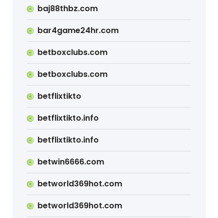
baj88thbz.com
bar4game24hr.com
betboxclubs.com
betboxclubs.com
betflixtikto
betflixtikto.info
betflixtikto.info
betwin6666.com
betworld369hot.com
betworld369hot.com