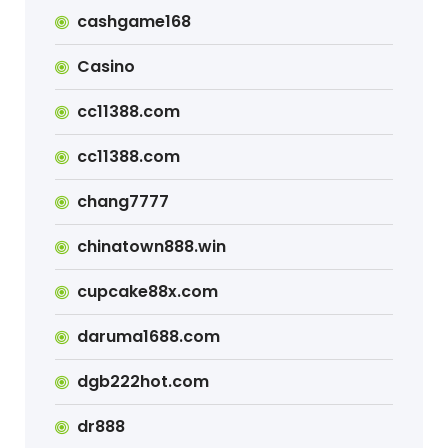
cashgame168
Casino
cc11388.com
cc11388.com
chang7777
chinatown888.win
cupcake88x.com
daruma1688.com
dgb222hot.com
dr888