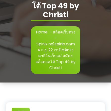
โต้ Top 49 by
Christi
Home
-
สล็อตเว็บตรง
-
Spinix no1spinix.com
4 ก.ย. 22 เวปไซต์ตรง
คาสิโนเว็บแม่ สมัคร
สล็อตออโต้ Top 49 by
Christi