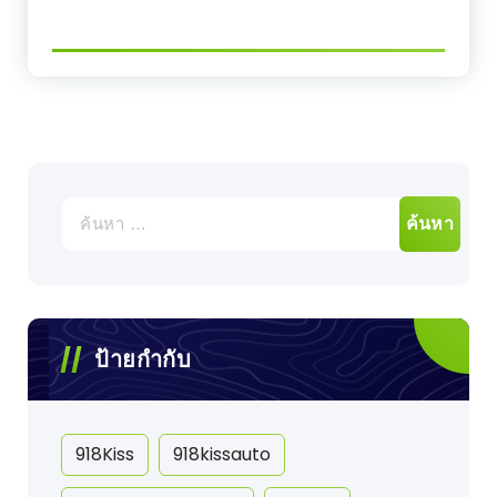
ค้นหา
สำหรับ:
ป้ายกำกับ
918Kiss
918kissauto