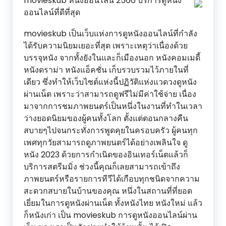
movieskub หนังออนไลน์ 2566 บริการดูหนัง
ออนไลน์ที่ดีที่สุด
movieskub เป็นเว็บแห่งการดูหนังออนไลน์ที่กำลัง
ได้รับความนิยมเยอะที่สุด เพราะเหตุว่าเนื่องด้วย
บรรจุหนัง จากทั้งยังในและก็เมืองนอก หนังคอมเมดี้
หนังดราม่า หนังแอ็คชั่น เก็บรวบรวมไว้ภายในที่
เดียว ซึ่งทำให้เว็บไซต์แห่งนี้ปฏิวัติแห่งแวดวงดูหนัง
ผ่านเน็ต เพราะว่าสามารถดูฟรีไม่มีค่าใช้จ่าย เนื่อง
มาจากการชมภาพยนตร์เป็นหนึ่งในงานที่ทำในเวลา
ว่างยอดนิยมของผู้คนทั้งโลก ตั้งแต่ตอนกลางคืน
สบายๆไปจนกระทั่งการพูดคุยในครอบครัว ผู้คนทุก
เพศทุกวัยสามารถดูภาพยนตร์ได้อย่างเพลินใจ ดู
หนัง 2023 ด้วยการกำเนิดของอินเทอร์เน็ตแล้วก็
บริการสตรีมมิ่ง ช่วงนี้คุณก็เลยสามารถเข้าถึง
ภาพยนตร์หรือรายการทีวีได้เกือบทุกชนิดจากความ
สะดวกสบายในบ้านของคุณ หนึ่งในสถานที่ที่ยอด
เยี่ยมในการดูหนังผ่านเน็ต ทั้งหนังไทย หนังใหม่ แล้ว
ก็หนังเก่า เป็น movieskub การดูหนังออนไลน์ผ่าน