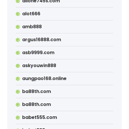
allone745s.com
alot666
amb888
argus16888.com
asb9999.com
askyouwin888
aungpao168.online
ba88th.com
ba88th.com
babet555.com