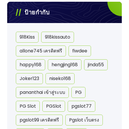
ป้ายกำกับ
918Kiss
918kissauto
allone745 เครดิตฟรี
fiwdee
happy168
hengjing168
jinda55
Joker123
niseko168
pananthai เข้าสู่ระบบ
PG
PG Slot
PGSlot
pgslot77
pgslot99 เครดิตฟรี
Pgslot เว็บตรง