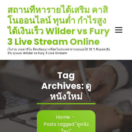
Skip
สถานที่หารายได้เสริม คาสิ
to
content
โนออนไลน์ ทุนต่ำ กำไรสูง
ได้เงินเร็ว Wilder vs Fury
3 Live Stream Online
เว็บรวม เกมคาสิโน ที่คนนิยมมากที่สุดในประเทศ ฝากถอนออโต้ 10 วิ คืนยอดเสีย
3% ทุกยอด Wilder vs Fury 3 Live Stream
Tag
Archives: ดู
หนังใหม่
Home
-
Posts tagged "ดูหนัง
ใหม่"