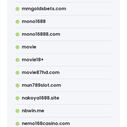
mmgoldsbets.com
mono1688
mono16888.com
movie
movie18+
movie87hd.com
mun789slot.com
nakoya1688.site
nbwin.me
nemo168casino.com