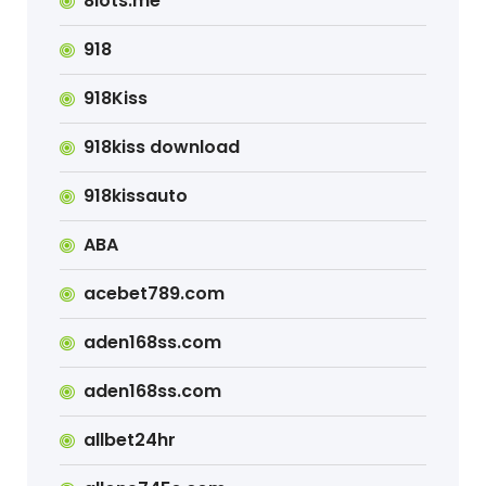
8lots.me
918
918Kiss
918kiss download
918kissauto
ABA
acebet789.com
aden168ss.com
aden168ss.com
allbet24hr