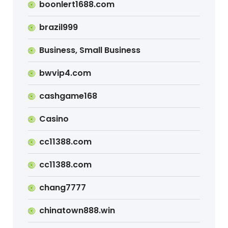
boonlert1688.com
brazil999
Business, Small Business
bwvip4.com
cashgame168
Casino
cc11388.com
cc11388.com
chang7777
chinatown888.win