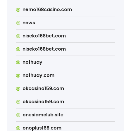
nemo168casino.com
news
niseko168bet.com
niseko168bet.com
no1huay
no1huay.com
okcasino159.com
okcasino159.com
onesiamclub.site
onoplus168.com