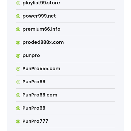
playlist99.store
power999.net
premium66.info
proded888x.com
punpro
PunPro555.com
PunPro66
PunPro66.com
PunPro68
PunPro777