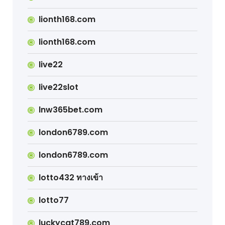
lionth168.com
lionth168.com
live22
live22slot
lnw365bet.com
london6789.com
london6789.com
lotto432 ทางเข้า
lotto77
luckycat789.com