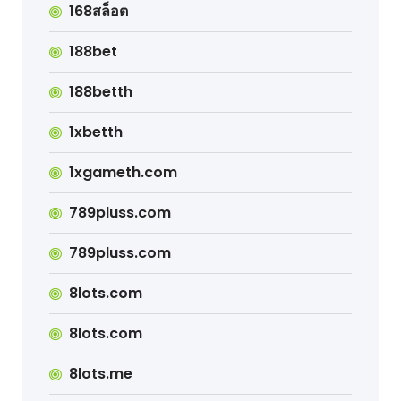
168สล็อต
188bet
188betth
1xbetth
1xgameth.com
789pluss.com
789pluss.com
8lots.com
8lots.com
8lots.me