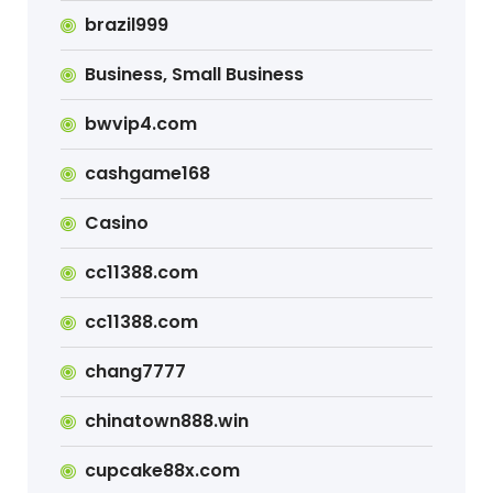
brazil999
Business, Small Business
bwvip4.com
cashgame168
Casino
cc11388.com
cc11388.com
chang7777
chinatown888.win
cupcake88x.com