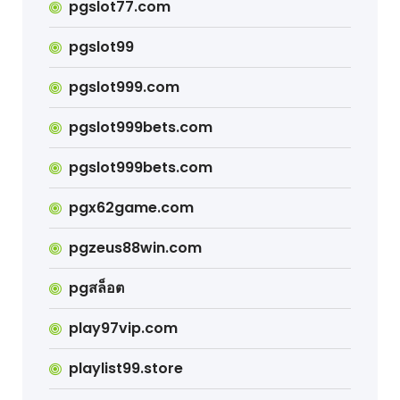
pgslot77.com
pgslot99
pgslot999.com
pgslot999bets.com
pgslot999bets.com
pgx62game.com
pgzeus88win.com
pgสล็อต
play97vip.com
playlist99.store