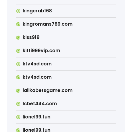
kingcrab168
kingromans789.com
kiss918
kitti999vip.com
ktv4sd.com
ktv4sd.com
lalikabetsgame.com
lcbet444.com
lionel99.fun
lionel99.fun