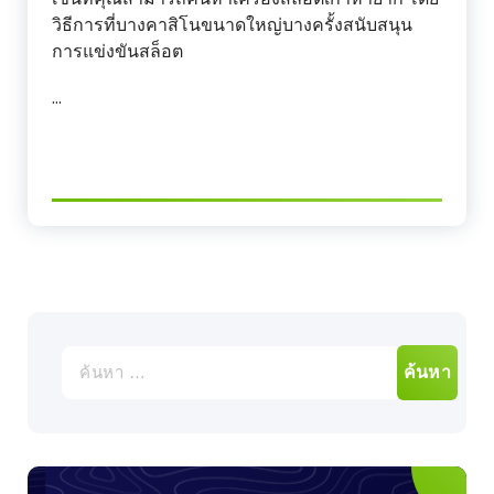
วิธีการที่บางคาสิโนขนาดใหญ่บางครั้งสนับสนุน
การแข่งขันสล็อต
…
ค้นหา
สำหรับ: