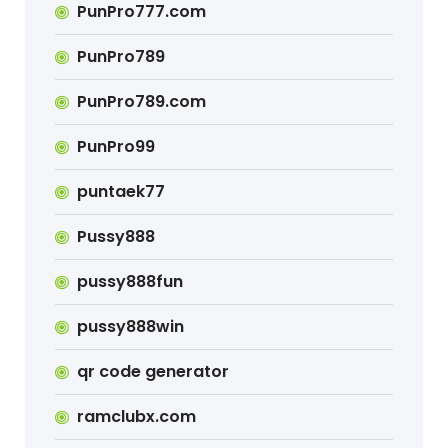
PunPro777.com
PunPro789
PunPro789.com
PunPro99
puntaek77
Pussy888
pussy888fun
pussy888win
qr code generator
ramclubx.com