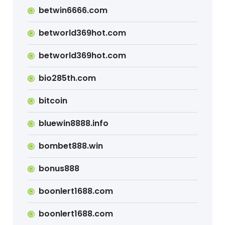
betwin6666.com
betworld369hot.com
betworld369hot.com
bio285th.com
bitcoin
bluewin8888.info
bombet888.win
bonus888
boonlert1688.com
boonlert1688.com