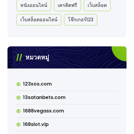
หนังออนไลน์
เครดิตฟรี
เว็บสล็อต
เว็บสล็อตออนไลน์
โจ๊กเกอร์123
หมวดหมู่
123xos.com
13satanbets.com
1688vegasx.com
168slot.vip