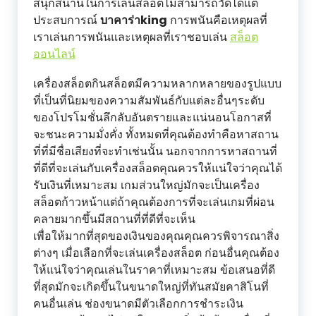
สนุกสนานในการเล่นสล็อตไม่สามารถวัดได้แต่
ประสบการณ์
บาคาร่าking
การพนันคือเหตุผลที่
เราเล่นการพนันและเหตุผลที่เราชอบเล่น
สล็อต
ออนไลน์
เครื่องสล็อตกินสล็อตมีความหลากหลายของรูปแบบ
ที่เป็นที่นิยมของความสัมพันธ์กับแต่ละอื่นๆระดับ
ของโปรโมชั่นลึกลับอันตรายและแน่นอนโอกาสที่
จะชนะความมั่งคั่ง ทั้งหมดที่คุณต้องทำคือหาสถาน
ที่ที่มีชื่อเสียงที่จะทำเช่นนั้น นอกจากการหาสถานที่
ที่ดีที่จะเล่นกับเครื่องสล็อตคุณควรให้แน่ใจว่าคุณได้
รับเงินที่เหมาะสม เกมส่วนใหญ่มักจะเป็นเครื่อง
สล็อตก้าวหน้าแต่ถ้าคุณต้องการที่จะเล่นเกมที่ผ่อน
คลายมากขึ้นมีสถานที่ที่ดีที่จะเห็น
เพื่อให้มากที่สุดของเงินของคุณคุณควรพิจารณาสิ่ง
ต่างๆ เมื่อเลือกที่จะเล่นเครื่องสล็อต ก่อนอื่นคุณต้อง
ให้แน่ใจว่าคุณเล่นในราคาที่เหมาะสม ข้อเสนอที่ดี
ที่สุดมักจะเกิดขึ้นในขนาดใหญ่ที่ทันสมัยคาสิโนที่
คนอื่นเล่น ช่องขนาดมีตัวเลือกการชำระเงิน