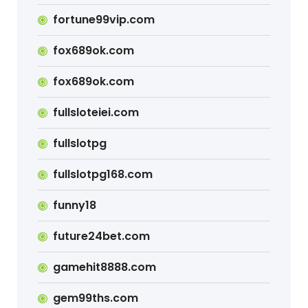
fortune99vip.com
fox689ok.com
fox689ok.com
fullsloteiei.com
fullslotpg
fullslotpg168.com
funny18
future24bet.com
gamehit8888.com
gem99ths.com