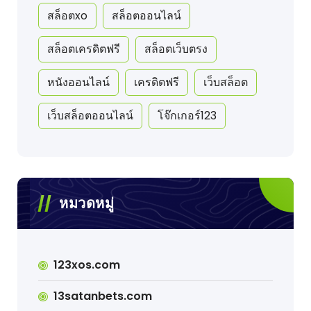
สล็อตxo
สล็อตออนไลน์
สล็อตเครดิตฟรี
สล็อตเว็บตรง
หนังออนไลน์
เครดิตฟรี
เว็บสล็อต
เว็บสล็อตออนไลน์
โจ๊กเกอร์123
หมวดหมู่
123xos.com
13satanbets.com