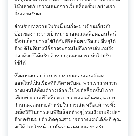
ให้พลาดกับความสนุกจากเว็บสล็อตชั้น1 อย่างเรา
นั่นเองครับผม
สำหรับบทความในวันนี้ ผมก็จะมาเขียนเกี่ยวกับ
ข้อดีของการวางเป้าหมายก่อนเล่นสล็อตออนไลน์
ซึ่งมันก็สามารถใช้ได้กับพีจีสล็อต หรือเกมอื่นๆได้
ด้วย ดีไม่ดีบางทีก็อาจจะรวมไปถึงการเล่นเกมยิง
ปลาด้วยก็ได้ครับ ถ้าหากคุณสามารถนำไปปรับ
ใช้ได้
ซึ่งผมบอกเลยว่า การวางแผนก่อนเล่นสล็อต
ออนไลน์เป็นเรื่องที่ดีเลิศๆครับผม พวกเราสามารถ
วางแผนได้ตั้งแต่การเลือกเว็บไซต์สล็อตชั้น1 การ
เลือกค่ายเกมพีจีสล็อต การวางแผนเงินลงทุน การ
กำหนดจุดหมายสำหรับในการเล่น หรือแม้กระทั้ง
เคล็ดวิธีในการเล่นพีจีสล็อตต่างๆ(รวมถึงเกมยิงปลา
ด้วยครับผม) ถ้าเกิดคุณสามารถวางแผนได้ล่ะก็ คุณ
จะได้ประโยชน์จากมันจำนวนมากเลยขอรับ