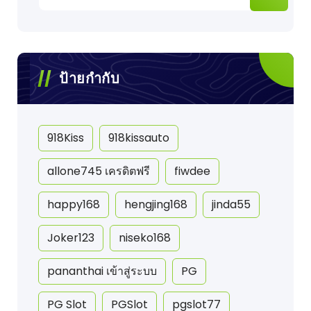
สำหรับ:
ป้ายกำกับ
918Kiss
918kissauto
allone745 เครดิตฟรี
fiwdee
happy168
hengjing168
jinda55
Joker123
niseko168
pananthai เข้าสู่ระบบ
PG
PG Slot
PGSlot
pgslot77