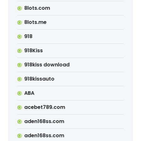
8lots.com
8lots.me
918
918Kiss
918kiss download
918kissauto
ABA
acebet789.com
aden168ss.com
aden168ss.com