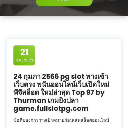
21
ม.ค., 2023
24 กุมภา 2566 pg slot ทางเข้า
เว็บตรง พนันออนไลน์เว็บเปิดใหม่
พีจีสล็อต ใหม่ล่าสุด Top 97 by
Thurman เกมยิงปลา
game.fullslotpg.com
ข้อดีของการวางเป้าหมายก่อนเล่นสล็อตออนไลน์