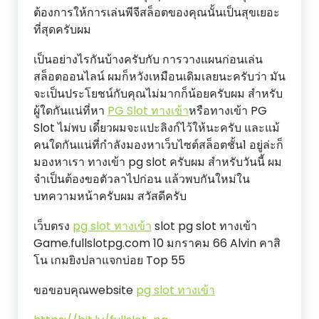
ต้องการให้การเล่นพีจีสล็อตของคุณนั้นเป็นสุขเยอะ
ที่สุดครับผม
เป็นอย่างไรกันบ้างครับกับ การวางแผนก่อนเล่น
สล็อตออนไลน์ ผมก็หวังเหมือนเดิมเลยนะครับว่า มัน
จะเป็นประโยชน์กับคุณไม่มากก็น้อยครับผม สำหรับ
ผู้ใดกันแน่ที่หา
PG Slot ทางเข้า
หรือทางเข้า PG
Slot ไม่พบ เดี๋ยวผมจะแปะลิงก์ไว้ให้นะครับ และแม้
คนใดกันแน่ที่กำลังมองหาเว็บไซต์สล็อตชั้น1 อยู่ล่ะก็
มองหาเรา ทางเข้า pg slot ครับผม สำหรับวันนี้ ผม
จำเป็นต้องขอตัวลาไปก่อน แล้วพบกันใหม่ใน
บทความหน้าครับผม สวัสดีครับ
เว็บตรง
pg slot ทางเข้า
slot pg slot ทางเข้า
Game.fullslotpg.com 10 มกราคม 66 Alvin คาสิ
โน เกมยิงปลาแจกบ่อย Top 55
ขอขอบคุณwebsite
pg slot ทางเข้า