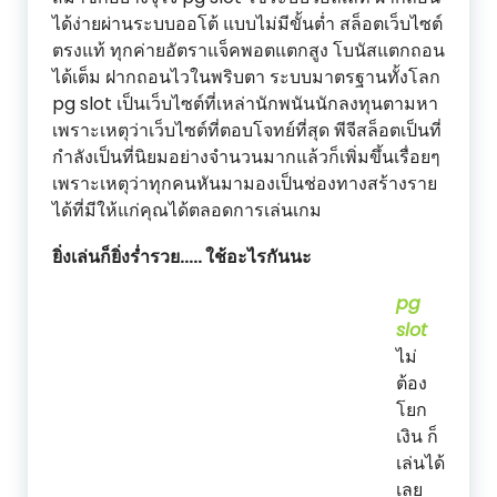
ได้ง่ายผ่านระบบออโต้ แบบไม่มีขั้นต่ำ สล็อตเว็บไซต์
ตรงแท้ ทุกค่ายอัตราแจ็คพอตแตกสูง โบนัสแตกถอน
ได้เต็ม ฝากถอนไวในพริบตา ระบบมาตรฐานทั้งโลก
pg slot เป็นเว็บไซต์ที่เหล่านักพนันนักลงทุนตามหา
เพราะเหตุว่าเว็บไซต์ที่ตอบโจทย์ที่สุด พีจีสล็อตเป็นที่
กำลังเป็นที่นิยมอย่างจำนวนมากแล้วก็เพิ่มขึ้นเรื่อยๆ
เพราะเหตุว่าทุกคนหันมามองเป็นช่องทางสร้างราย
ได้ที่มีให้แก่คุณได้ตลอดการเล่นเกม
ยิ่งเล่นก็ยิ่งร่ำรวย….. ใช้อะไรกันนะ
pg
slot
ไม่
ต้อง
โยก
เงิน ก็
เล่นได้
เลย