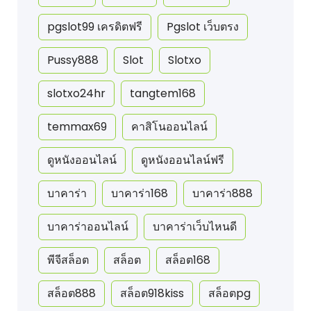
pgslot99 เครดิตฟรี
Pgslot เว็บตรง
Pussy888
Slot
Slotxo
slotxo24hr
tangtem168
temmax69
คาสิโนออนไลน์
ดูหนังออนไลน์
ดูหนังออนไลน์ฟรี
บาคาร่า
บาคาร่า168
บาคาร่า888
บาคาร่าออนไลน์
บาคาร่าเว็บไหนดี
พีจีสล็อต
สล็อต
สล็อต168
สล็อต888
สล็อต918kiss
สล็อตpg