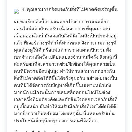
4. คุณสามารถจัดแจงกับสิ่งที่ไม่คาดคิดเจริญขึ้น
ผมขอเรียกสิ่งนี้ว่า ผลพลอยได้จากการเล่นสล็อต
ออนไลน์แล้วกันขอรับ เนื่องจากการที่คุณมาเล่น
สล็อตออนไลน์ มันเจอกับสิ่งที่นึกไม่ถึงเป็นประจำอยู่
แล้ว ฟีเจอร์ต่างๆที่ทำให้ท่านชนะ จังหวะเกมต่างๆที่
คุณต้องดูให้ดี หรือแม้แต่การวางแผนสปินรวมทั้ง
เบทจำนวนกี่ครั้ง เปลี่ยนแปลงจำนวนกี่ครั้ง สิ่งกลุ่มนี้
ล่ะครับผมที่จะสามารถช่วยฝึกซ้อมให้คุณกลายเป็น
คนที่มีความยืดหยุ่นสูง ทำให้ท่านสามารถต่อกรกับ
สิ่งที่ไม่คาดคิดได้ดีขึ้นได้จริงๆขอรับ อย่างผมเองเป็น
คนที่มิได้จัดการกับปัญหาที่เกิดขึ้นเฉพาะหน้าเก่ง
มากนัก แม้กระนั้นการเล่นสล็อตออนไลน์ในช่วง
เวลาหนึ่งที่ผมต้องคิดและตัดสินใจตลอดเวลากับสิ่งที่
อยู่เบื้องหน้า มันทำให้ผมรับมือกับสิ่งที่เจอได้ดิบได้ดี
มากยิ่งกว่าเดิมครับผม โดยเหตุนั้น นี่แหละครับเป็น
ประโยชน์เล็กๆน้อยๆของการเล่นพีจีสล็อต