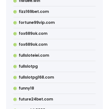
fiwdee.win
fizz169bet.com
fortune99vip.com
fox689ok.com
fox689ok.com
fullsloteiei.com
fullslotpg
fullslotpg168.com
funny18
future24bet.com