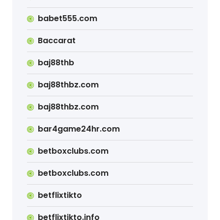
babet555.com
Baccarat
baj88thb
baj88thbz.com
baj88thbz.com
bar4game24hr.com
betboxclubs.com
betboxclubs.com
betflixtikto
betflixtikto.info