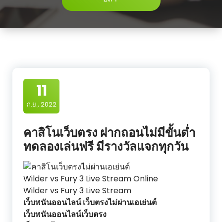
11
ก.ย., 2022
คาสิโนเว็บตรง ฝากถอนไม่มีขั้นต่ำ
ทดลองเล่นฟรี มีรางวัลแจกทุกวัน
Wilder vs Fury 3 Live Stream Online
Wilder vs Fury 3 Live Stream
เว็บพนันออนไลน์ เว็บตรงไม่ผ่านเอเย่นต์
เว็บพนันออนไลน์เว็บตรง