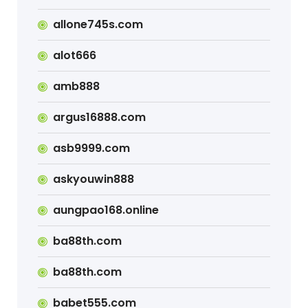
allone745s.com
alot666
amb888
argus16888.com
asb9999.com
askyouwin888
aungpao168.online
ba88th.com
ba88th.com
babet555.com