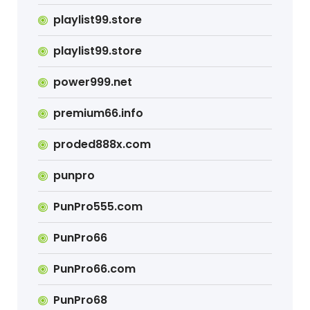
playlist99.store
playlist99.store
power999.net
premium66.info
proded888x.com
punpro
PunPro555.com
PunPro66
PunPro66.com
PunPro68