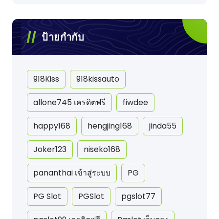
ป้ายกำกับ
918Kiss
918kissauto
allone745 เครดิตฟรี
fiwdee
happy168
hengjing168
jinda55
Joker123
niseko168
pananthai เข้าสู่ระบบ
PG
PG Slot
PGSlot
pgslot77