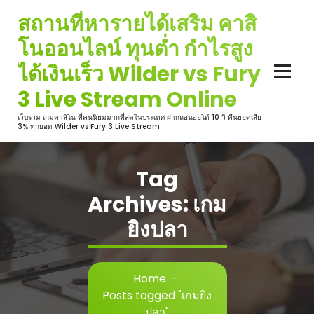
Skip
สถานที่หารายได้เสริม คาสิ
to
content
โนออนไลน์ ทุนต่ำ กำไรสูง
ได้เงินเร็ว Wilder vs Fury
3 Live Stream Online
เว็บรวม เกมคาสิโน ที่คนนิยมมากที่สุดในประเทศ ฝากถอนออโต้ 10 วิ คืนยอดเสีย
3% ทุกยอด Wilder vs Fury 3 Live Stream
Tag
Archives: เกม
ยิงปลา
Home
-
Posts tagged "เกมยิง
ปลา"