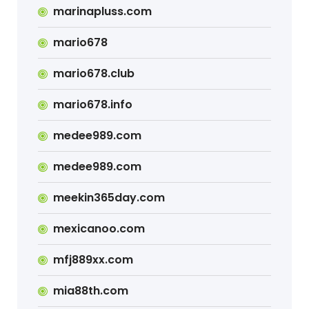
marinapluss.com
mario678
mario678.club
mario678.info
medee989.com
medee989.com
meekin365day.com
mexicanoo.com
mfj889xx.com
mia88th.com