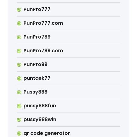
PunPro777
PunPro777.com
PunPro789
PunPro789.com
PunPro99
puntaek77
Pussy888
pussy888fun
pussy888win
qr code generator