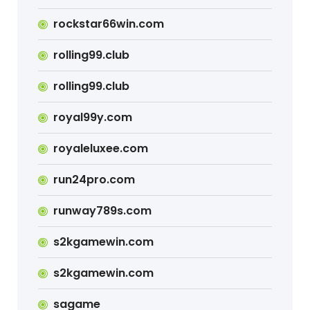
rockstar66win.com
rolling99.club
rolling99.club
royal99y.com
royaleluxee.com
run24pro.com
runway789s.com
s2kgamewin.com
s2kgamewin.com
sagame