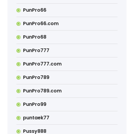
PunPro66
PunPro66.com
PunPro68
PunPro777
PunPro777.com
PunPro789
PunPro789.com
PunPro99
puntaek77
Pussy888