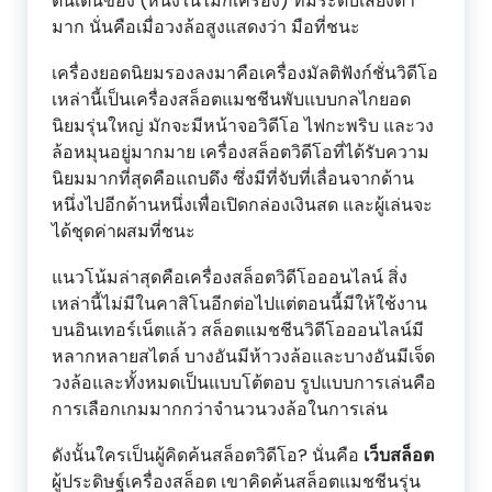
ตื่นเต้นของ (หนึ่งในไม่กี่เครื่อง) ที่มีระดับเสียงต่ำ
มาก นั่นคือเมื่อวงล้อสูงแสดงว่า มือที่ชนะ
เครื่องยอดนิยมรองลงมาคือเครื่องมัลติฟังก์ชั่นวิดีโอ
เหล่านี้เป็นเครื่องสล็อตแมชชีนพับแบบกลไกยอด
นิยมรุ่นใหญ่ มักจะมีหน้าจอวิดีโอ ไฟกะพริบ และวง
ล้อหมุนอยู่มากมาย เครื่องสล็อตวิดีโอที่ได้รับความ
นิยมมากที่สุดคือแถบดึง ซึ่งมีที่จับที่เลื่อนจากด้าน
หนึ่งไปอีกด้านหนึ่งเพื่อเปิดกล่องเงินสด และผู้เล่นจะ
ได้ชุดค่าผสมที่ชนะ
แนวโน้มล่าสุดคือเครื่องสล็อตวิดีโอออนไลน์ สิ่ง
เหล่านี้ไม่มีในคาสิโนอีกต่อไปแต่ตอนนี้มีให้ใช้งาน
บนอินเทอร์เน็ตแล้ว สล็อตแมชชีนวิดีโอออนไลน์มี
หลากหลายสไตล์ บางอันมีห้าวงล้อและบางอันมีเจ็ด
วงล้อและทั้งหมดเป็นแบบโต้ตอบ รูปแบบการเล่นคือ
การเลือกเกมมากกว่าจำนวนวงล้อในการเล่น
ดังนั้นใครเป็นผู้คิดค้นสล็อตวิดีโอ? นั่นคือ
เว็บสล็อต
ผู้ประดิษฐ์เครื่องสล็อต เขาคิดค้นสล็อตแมชชีนรุ่น