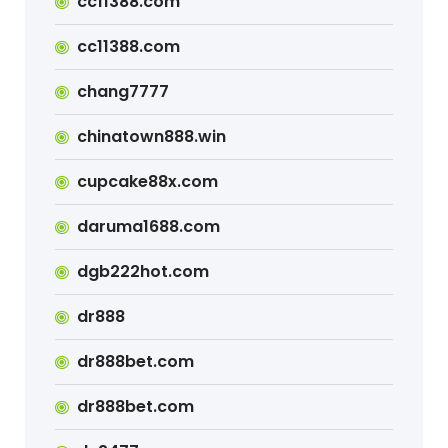
cc11388.com
cc11388.com
chang7777
chinatown888.win
cupcake88x.com
daruma1688.com
dgb222hot.com
dr888
dr888bet.com
dr888bet.com