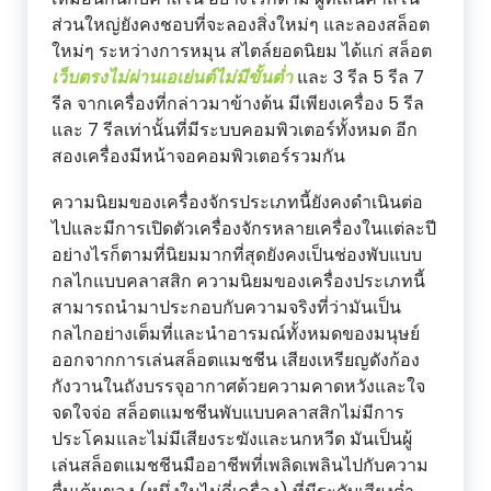
ส่วนใหญ่ยังคงชอบที่จะลองสิ่งใหม่ๆ และลองสล็อต
ใหม่ๆ ระหว่างการหมุน สไตล์ยอดนิยม ได้แก่ สล็อต
เว็บตรงไม่ผ่านเอเย่นต์ไม่มีขั้นต่ำ
และ 3 รีล 5 รีล 7
รีล จากเครื่องที่กล่าวมาข้างต้น มีเพียงเครื่อง 5 รีล
และ 7 รีลเท่านั้นที่มีระบบคอมพิวเตอร์ทั้งหมด อีก
สองเครื่องมีหน้าจอคอมพิวเตอร์รวมกัน
ความนิยมของเครื่องจักรประเภทนี้ยังคงดำเนินต่อ
ไปและมีการเปิดตัวเครื่องจักรหลายเครื่องในแต่ละปี
อย่างไรก็ตามที่นิยมมากที่สุดยังคงเป็นช่องพับแบบ
กลไกแบบคลาสสิก ความนิยมของเครื่องประเภทนี้
สามารถนำมาประกอบกับความจริงที่ว่ามันเป็น
กลไกอย่างเต็มที่และนำอารมณ์ทั้งหมดของมนุษย์
ออกจากการเล่นสล็อตแมชชีน เสียงเหรียญดังก้อง
กังวานในถังบรรจุอากาศด้วยความคาดหวังและใจ
จดใจจ่อ สล็อตแมชชีนพับแบบคลาสสิกไม่มีการ
ประโคมและไม่มีเสียงระฆังและนกหวีด มันเป็นผู้
เล่นสล็อตแมชชีนมืออาชีพที่เพลิดเพลินไปกับความ