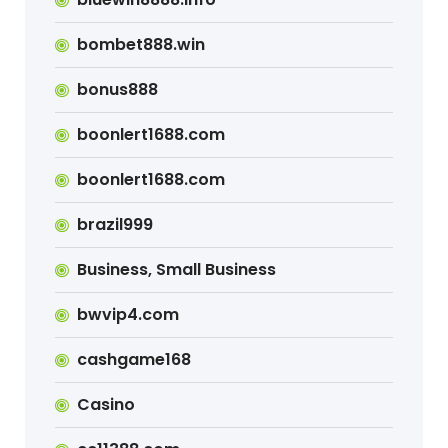
bombet888.win
bonus888
boonlert1688.com
boonlert1688.com
brazil999
Business, Small Business
bwvip4.com
cashgame168
Casino