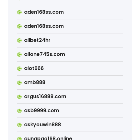
aden168ss.com
aden168ss.com
allbet24hr
allone745s.com
alot666
amb888
argus16888.com
asb9999.com
askyouwin888
aungpao168.online