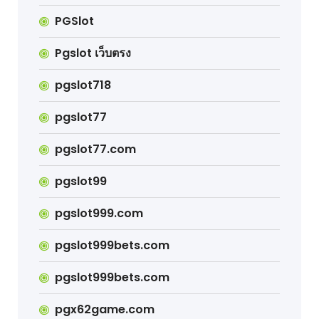
PGSlot
Pgslot เว็บตรง
pgslot718
pgslot77
pgslot77.com
pgslot99
pgslot999.com
pgslot999bets.com
pgslot999bets.com
pgx62game.com