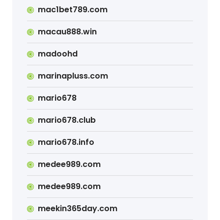
mac1bet789.com
macau888.win
madoohd
marinapluss.com
mario678
mario678.club
mario678.info
medee989.com
medee989.com
meekin365day.com