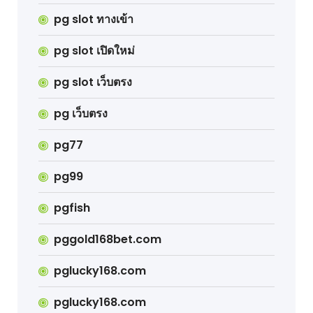
pg slot ทางเข้า
pg slot เปิดใหม่
pg slot เว็บตรง
pg เว็บตรง
pg77
pg99
pgfish
pggold168bet.com
pglucky168.com
pglucky168.com