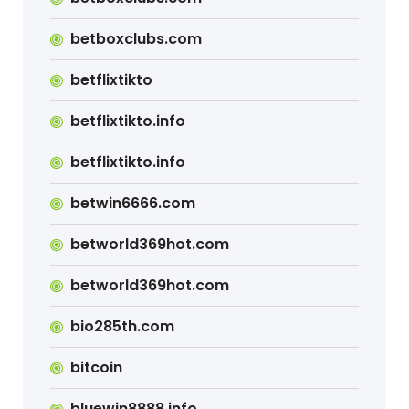
betboxclubs.com
betflixtikto
betflixtikto.info
betflixtikto.info
betwin6666.com
betworld369hot.com
betworld369hot.com
bio285th.com
bitcoin
bluewin8888.info