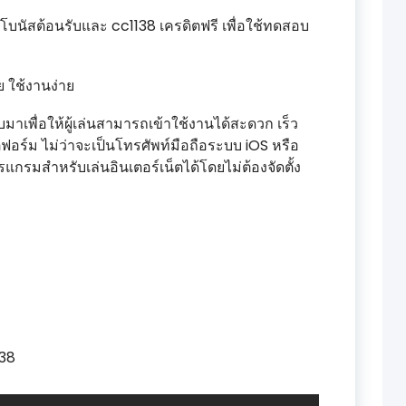
โบนัสต้อนรับและ cc1138 เครดิตฟรี เพื่อใช้ทดสอบ
ย ใช้งานง่าย
าเพื่อให้ผู้เล่นสามารถเข้าใช้งานได้สะดวก เร็ว
ฟอร์ม ไม่ว่าจะเป็นโทรศัพท์มือถือระบบ iOS หรือ
กรมสำหรับเล่นอินเตอร์เน็ตได้โดยไม่ต้องจัดตั้ง
138