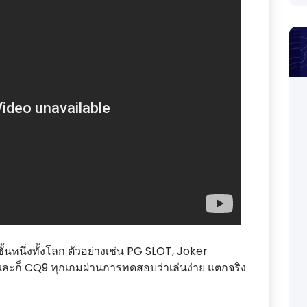
นหนึ่งทั้งโลก ตัวอย่างเช่น PG SLOT, Joker
และก็ CQ9 ทุกเกมผ่านการทดสอบว่าเล่นง่าย แตกจริง