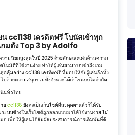
ยน cc1138 เครดิตฟรี โบนัสเข้าทุก
กมดัง Top 3 by Adolfo
ับความนิยมสูงสุดในปี 2025 ด้วยลักษณะเด่นด้านความ
นมัติที่ใช้งานง่าย ทำให้ผู้เล่นสามารถเข้าถึงเกม
สุดคุ้มอย่าง cc1138 เครดิตฟรี ที่มอบให้กับผู้เล่นอีกทั้ง
ต็มไปด้วยความสนุกรวมทั้งจังหวะได้กำไรแบบไม่จำกัด
นันทั่วไทย
กมาย
cc1138
ยังคงเป็นเว็บไซต์ที่สะดุดตาแล้วก็ได้รับ
ราะระบบข้างในเว็บไซต์ถูกออกแบบมาให้ใช้งานง่าย ไม่
 เพื่อให้ผู้เล่นได้สัมผัสประสบการณ์การเดิมพันที่ดี