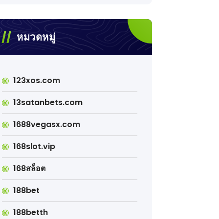
หมวดหมู่
123xos.com
13satanbets.com
1688vegasx.com
168slot.vip
168สล็อต
188bet
188betth