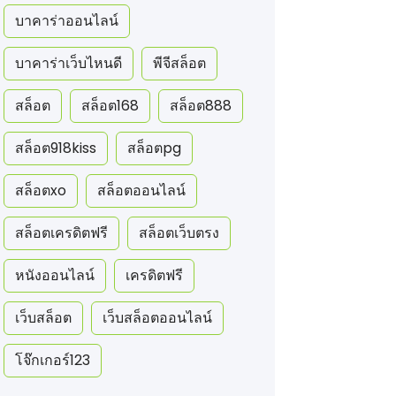
บาคาร่าออนไลน์
บาคาร่าเว็บไหนดี
พีจีสล็อต
สล็อต
สล็อต168
สล็อต888
สล็อต918kiss
สล็อตpg
สล็อตxo
สล็อตออนไลน์
สล็อตเครดิตฟรี
สล็อตเว็บตรง
หนังออนไลน์
เครดิตฟรี
เว็บสล็อต
เว็บสล็อตออนไลน์
โจ๊กเกอร์123