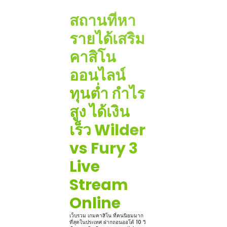
Skip
สถานที่หา
to
content
รายได้เสริม
คาสิโน
ออนไลน์
ทุนต่ำ กำไร
สูง ได้เงิน
เร็ว Wilder
vs Fury 3
Live
Stream
Online
เว็บรวม เกมคาสิโน ที่คนนิยมมาก
ที่สุดในประเทศ ฝากถอนออโต้ 10 วิ