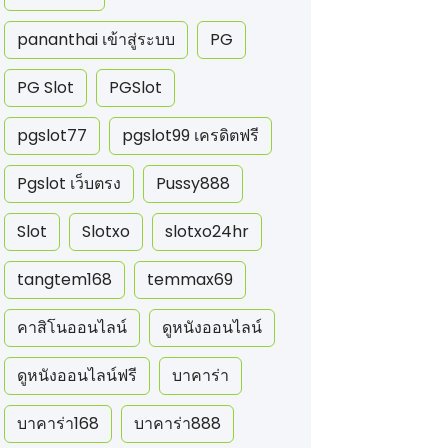
pananthai เข้าสู่ระบบ
PG
PG Slot
PGSlot
pgslot77
pgslot99 เครดิตฟรี
Pgslot เว็บตรง
Pussy888
Slot
Slotxo
slotxo24hr
tangtem168
temmax69
คาสิโนออนไลน์
ดูหนังออนไลน์
ดูหนังออนไลน์ฟรี
บาคาร่า
บาคาร่า168
บาคาร่า888