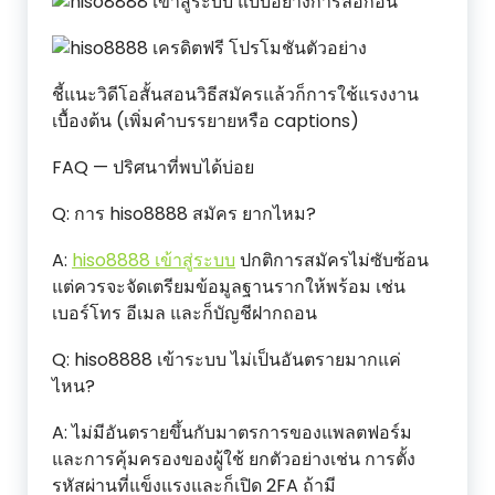
ชี้แนะวิดีโอสั้นสอนวิธีสมัครแล้วก็การใช้แรงงาน
เบื้องต้น (เพิ่มคำบรรยายหรือ captions)
FAQ — ปริศนาที่พบได้บ่อย
Q: การ hiso8888 สมัคร ยากไหม?
A:
hiso8888 เข้าสู่ระบบ
ปกติการสมัครไม่ซับซ้อน
แต่ควรจะจัดเตรียมข้อมูลฐานรากให้พร้อม เช่น
เบอร์โทร อีเมล และก็บัญชีฝากถอน
Q: hiso8888 เข้าระบบ ไม่เป็นอันตรายมากแค่
ไหน?
A: ไม่มีอันตรายขึ้นกับมาตรการของแพลตฟอร์ม
และการคุ้มครองของผู้ใช้ ยกตัวอย่างเช่น การตั้ง
รหัสผ่านที่แข็งแรงและก็เปิด 2FA ถ้ามี