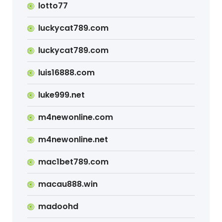
lotto77
luckycat789.com
luckycat789.com
luis16888.com
luke999.net
m4newonline.com
m4newonline.net
mac1bet789.com
macau888.win
madoohd