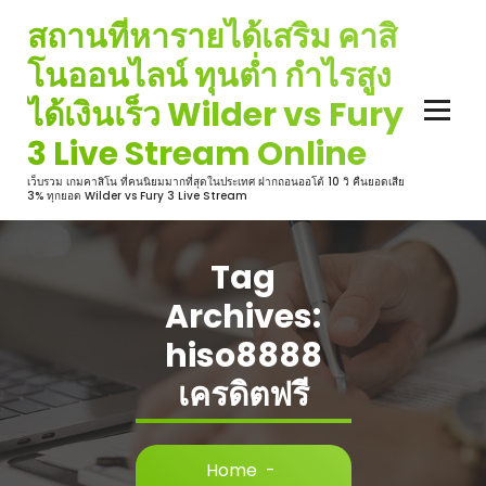
Skip
สถานที่หารายได้เสริม คาสิ
to
content
โนออนไลน์ ทุนต่ำ กำไรสูง
ได้เงินเร็ว Wilder vs Fury
3 Live Stream Online
เว็บรวม เกมคาสิโน ที่คนนิยมมากที่สุดในประเทศ ฝากถอนออโต้ 10 วิ คืนยอดเสีย
3% ทุกยอด Wilder vs Fury 3 Live Stream
Tag
Archives:
hiso8888
เครดิตฟรี
Home
-