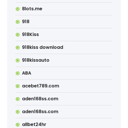
8lots.me
918
918Kiss
918kiss download
918kissauto
ABA
acebet789.com
aden168ss.com
aden168ss.com
allbet24hr