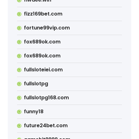
fizz169bet.com
fortune99vip.com
fox689ok.com
fox689ok.com
fullsloteiei.com
fullslotpg
fullslotpg168.com
funny18
future24bet.com