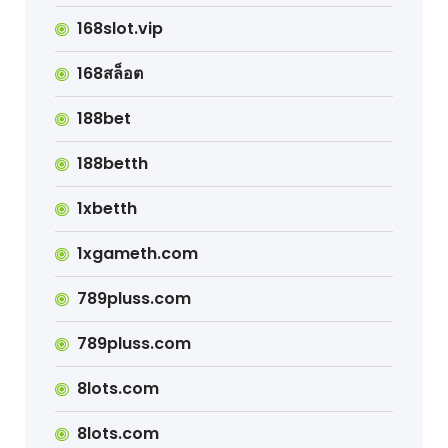
168slot.vip
168สล็อต
188bet
188betth
1xbetth
1xgameth.com
789pluss.com
789pluss.com
8lots.com
8lots.com