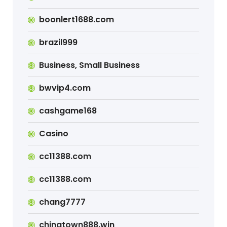
boonlert1688.com
brazil999
Business, Small Business
bwvip4.com
cashgame168
Casino
cc11388.com
cc11388.com
chang7777
chinatown888.win