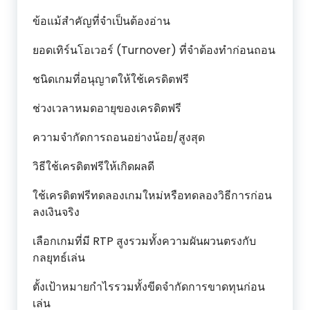
ข้อแม้สำคัญที่จำเป็นต้องอ่าน
ยอดเทิร์นโอเวอร์ (Turnover) ที่จำต้องทำก่อนถอน
ชนิดเกมที่อนุญาตให้ใช้เครดิตฟรี
ช่วงเวลาหมดอายุของเครดิตฟรี
ความจำกัดการถอนอย่างน้อย/สูงสุด
วิธีใช้เครดิตฟรีให้เกิดผลดี
ใช้เครดิตฟรีทดลองเกมใหม่หรือทดลองวิธีการก่อน
ลงเงินจริง
เลือกเกมที่มี RTP สูงรวมทั้งความผันผวนตรงกับ
กลยุทธ์เล่น
ตั้งเป้าหมายกำไรรวมทั้งขีดจำกัดการขาดทุนก่อน
เล่น