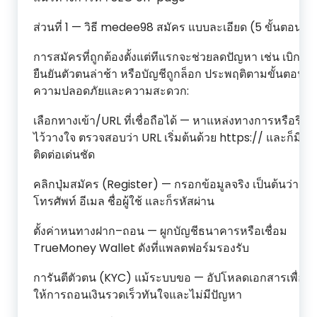
ส่วนที่ 1 — วิธี medee98 สมัคร แบบละเอียด (5 ขั้นตอน)
การสมัครที่ถูกต้องตั้งแต่ทีแรกจะช่วยลดปัญหา เช่น เบิกเงิน
ยืนยันตัวตนล่าช้า หรือบัญชีถูกล็อก ประพฤติตามขั้นตอนนี้เพ
ความปลอดภัยและความสะดวก:
เลือกทางเข้า/URL ที่เชื่อถือได้ — หาแหล่งทางการหรือรีวิวที
ไว้วางใจ ตรวจสอบว่า URL เริ่มต้นด้วย https:// และก็มีวิถ
ติดต่อเด่นชัด
คลิกปุ่มสมัคร (Register) — กรอกข้อมูลจริง เป็นต้นว่า เบอ
โทรศัพท์ อีเมล ชื่อผู้ใช้ และก็รหัสผ่าน
ตั้งค่าหนทางฝาก–ถอน — ผูกบัญชีธนาคารหรือเชื่อม
TrueMoney Wallet ดังที่แพลตฟอร์มรองรับ
การันตีตัวตน (KYC) แม้ระบบขอ — อัปโหลดเอกสารเพื่อ
ให้การถอนเงินรวดเร็วทันใจและไม่มีปัญหา