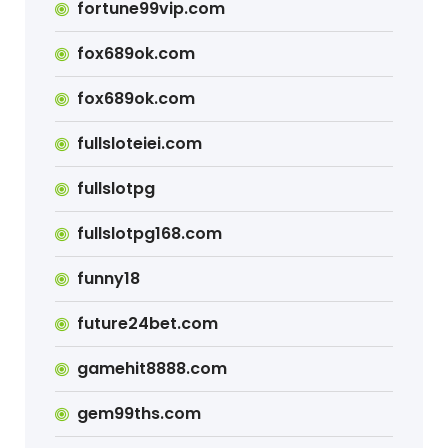
fortune99vip.com
fox689ok.com
fox689ok.com
fullsloteiei.com
fullslotpg
fullslotpg168.com
funny18
future24bet.com
gamehit8888.com
gem99ths.com