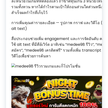
ละหน่วยในเกมที่ทดลองแล้ว ถ้าขาดทุนเกิน 3 หน่วยให้หยุด
รวมทั้งทวน หากได้กำไรตามเป้าให้ถอนส่วนใดส่วนหนึ่งได้
สำเร็จผลกำไรที่เก็บไว้
การเพิ่มคุณค่ารายละเอียด — รูปภาพ กราฟ และวิดีโอ (พร
alt text)
สื่อประกอบช่วยเพิ่ม engagement และการจัดอันดับ ควรที
ใช้ alt text ที่มีคีย์เวิร์ด อาทิเช่น “medee98 รีวิว”, “me
สมัคร”, “medee98 เครดิตฟรี” รวมทั้งเพิ่ม transcript ให้
วิดีโอเพื่อช่วยการค้นหา