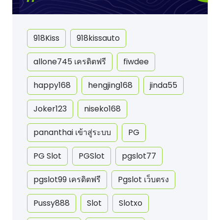
918Kiss
918kissauto
allone745 เครดิตฟรี
fiwdee
happy168
hengjing168
jinda55
Joker123
niseko168
pananthai เข้าสู่ระบบ
PG
PG Slot
PGSlot
pgslot77
pgslot99 เครดิตฟรี
Pgslot เว็บตรง
Pussy888
Slot
Slotxo