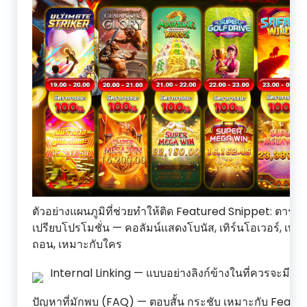
ตัวอย่างแผนภูมิที่ช่วยทำให้ติด Featured Snippet: ตาราง
เปรียบโปรโมชั่น — คอลัมน์แสดงโบนัส, เทิร์นโอเวอร์, เพด
ถอน, เหมาะกับใคร
Internal Linking — แบบอย่างลิงก์ข้างในที่ควรจะมี
ปัญหาที่มักพบ (FAQ) — ตอบสั้น กระชับ เหมาะกับ Featu