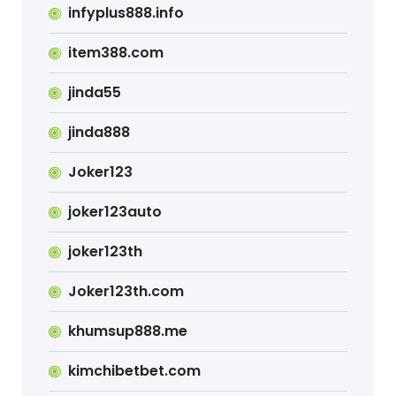
infyplus888.info
item388.com
jinda55
jinda888
Joker123
joker123auto
joker123th
Joker123th.com
khumsup888.me
kimchibetbet.com