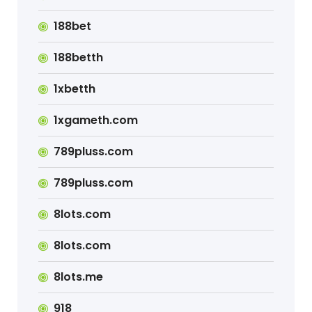
188bet
188betth
1xbetth
1xgameth.com
789pluss.com
789pluss.com
8lots.com
8lots.com
8lots.me
918