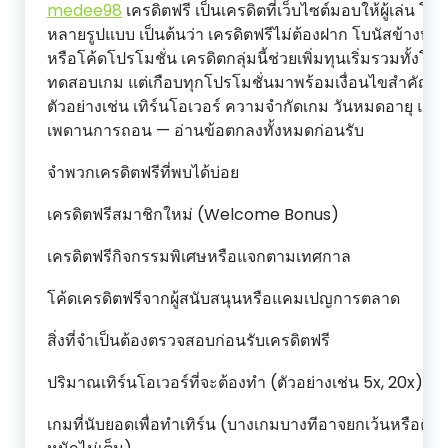
medee98
เครดิตฟรี เป็นเครดิตที่เว็บไซต์มอบให้ผู้เล่น โดย
หลายรูปแบบ เป็นต้นว่า เครดิตฟรีไม่ต้องฝาก โบนัสข้างหลั
หรือโค้ดโปรโมชั่น เครดิตกลุ่มนี้ช่วยเพิ่มทุนเริ่มรวมทั้งโอ
ทดสอบเกม แต่เกือบทุกโปรโมชั่นมาพร้อมเงื่อนไขสำคัญ ย
ตัวอย่างเช่น เทิร์นโอเวอร์ ความจำกัดเกม วันหมดอายุ และ
เพดานการถอน — อ่านข้อตกลงทั้งหมดก่อนรับ
จำพวกเครดิตฟรีที่พบได้บ่อย
เครดิตฟรีสมาชิกใหม่ (Welcome Bonus)
เครดิตฟรีกิจกรรมพิเศษหรือแจกตามเทศกาล
โค้ดเครดิตฟรีจากผู้สนับสนุนหรือแคมเปญการตลาด
สิ่งที่จำเป็นต้องตรวจสอบก่อนรับเครดิตฟรี
ปริมาณเทิร์นโอเวอร์ที่จะต้องทำ (ตัวอย่างเช่น 5x, 20x)
เกมที่นับยอดเพื่อทำเทิร์น (บางเกมบางทีอาจยกเว้นหรือคิดน