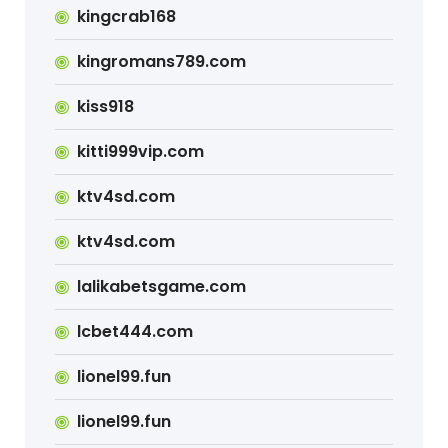
kingcrab168
kingromans789.com
kiss918
kitti999vip.com
ktv4sd.com
ktv4sd.com
lalikabetsgame.com
lcbet444.com
lionel99.fun
lionel99.fun