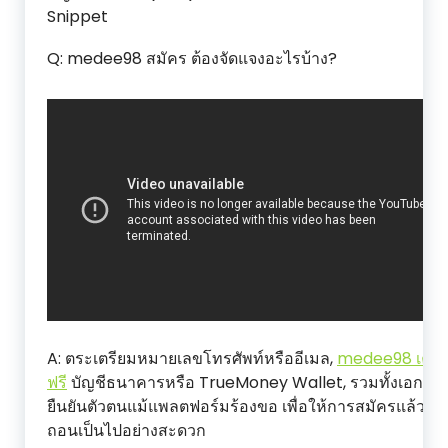
Snippet
Q: medee98 สมัคร ต้องจัดแจงอะไรบ้าง?
A: ตระเตรียมหมายเลขโทรศัพท์หรืออีเมล,
medee98 เครด
ฟรี
บัญชีธนาคารหรือ TrueMoney Wallet, รวมทั้งเอกสา
ยืนยันตัวตนแม้แพลตฟอร์มร้องขอ เพื่อให้การสมัครแล้วก็ก
ถอนเป็นไปอย่างสะดวก