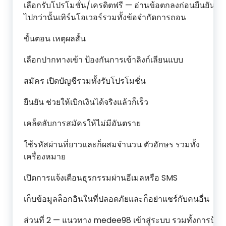
เลือกรับโปรโมชั่น/เครดิตฟรี — อ่านข้อตกลงก่อนยืนยัน โดย
ไปกว่านั้นเทิร์นโอเวอร์รวมทั้งข้อจำกัดการถอน
ขั้นตอน เหตุผลสั้น
เลือกปากทางเข้า ป้องกันการเข้าลิงก์เลียนแบบ
สมัคร เปิดบัญชีรวมทั้งรับโปรโมชั่น
ยืนยัน ช่วยให้เบิกเงินได้จริงแล้วก็เร็ว
เคล็ดลับการสมัครให้ไม่มีอันตราย
ใช้รหัสผ่านที่ยาวและก็ผสมจำนวน ตัวอักษร รวมทั้ง
เครื่องหมาย
เปิดการแจ้งเตือนธุรกรรมผ่านอีเมลหรือ SMS
เก็บข้อมูลล็อกอินในที่ปลอดภัยและก็อย่าแชร์กับคนอื่น
ส่วนที่ 2 — แนวทาง medee98 เข้าสู่ระบบ รวมทั้งการป้อง