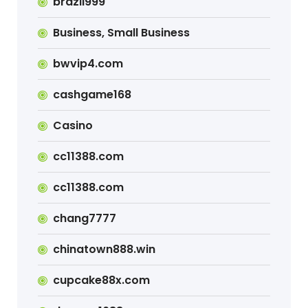
brazil999
Business, Small Business
bwvip4.com
cashgame168
Casino
cc11388.com
cc11388.com
chang7777
chinatown888.win
cupcake88x.com