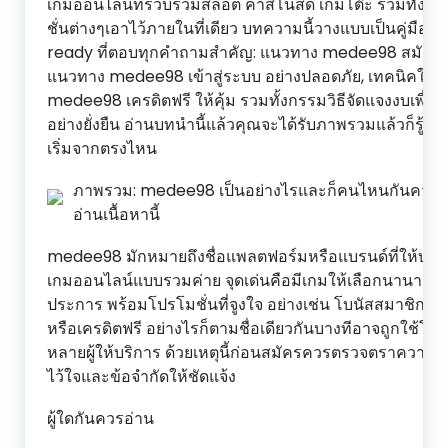
เกมออนไลน์ที่รวบรวมสล็อต คาสิโนสด เกมโต๊ะ รวมทั้งโ
ชั่นต่างๆเอาไว้ภายในที่เดียว บทความนี้วางแบบเป็นคู่มือ 
ready ที่ตอบทุกคำถามสำคัญ: แนวทาง medee98 สมัคร,
แนวทาง medee98 เข้าสู่ระบบ อย่างปลอดภัย, เทคนิคใช้
medee98 เครดิตฟรี ให้คุ้ม รวมทั้งกรรมวิธีจัดแจงงบเพื่อเล
อย่างยั่งยืน อ่านบทนำนี้แล้วคุณจะได้รับภาพรวมแล้วก็รู้ว่า
เริ่มจากตรงไหน
ภาพรวม: medee98 เป็นอย่างไรและก็คนไหนกันควร
อ่านเนื้อหานี้
medee98 มักหมายถึงชื่อแพลตฟอร์มหรือแบรนด์ที่ให้บริ
เกมออนไลน์แบบรวมค่าย จุดเด่นคือมีเกมให้เลือกนานา
ประการ พร้อมโปรโมชั่นที่จูงใจ อย่างเช่น โบนัสสมาชิกใหม
หรือเครดิตฟรี อย่างไรก็ตามชื่อเดียวกันบางทีอาจถูกใช้โดย
หลายผู้ให้บริการ ด้วยเหตุนี้ก่อนสมัครควรตรวจตราความน
ไว้ใจและข้อจำกัดให้ชัดแจ้ง
ผู้ใดกันควรอ่าน