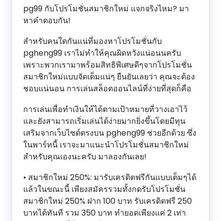
pg99 กับโปรโมชั่นสมาชิกใหม่ แจกจริงไหม? มา
หาคำตอบกัน!
สำหรับคนใดกันแน่ที่มองหาโปรโมชั่นกับ
pgheng99 เราไม่ทำให้คุณผิดหวังแน่อนนครับ
เพราะพวกเรามาพร้อมสิทธิพิเศษดีๆจากโปรโมชั่น
สมาชิกใหม่แบบจัดเต็มแน่ๆ ยืนยันเลยว่า คุณจะต้อง
ชอบแน่นอน การเล่นสล็อตออนไลน์ที่ง่ายที่สุดก็คือ
การเล่นเพื่อทำเงินให้ได้ตามเป้าหมายที่วางเอาไว้
และยังสามารถเริ่มเล่นได้ง่ายมากยิ่งขึ้นโดยมีทุน
เสริมจากเว็บไซต์ตรงบน pgheng99 ช่วยอีกด้วย ซึ่ง
ในพาร์ทนี้ เราจะมาแนะนำโปรโมชั่นสมาชิกใหม่
สำหรับคุณเองนะครับ มาลองกันเลย!
• สมาชิกใหม่ 250%: มารับเครดิตฟรีกันแบบเต็มๆได้
แล้วในขณะนี้ เพียงสมัครรวมทั้งกดรับโปรโมชั่น
สมาชิกใหม่ 250% ฝาก 100 บาท รับเครดิตฟรี 250
บาทได้ทันที รวม 350 บาท ทำยอดเพียงแค่ 2 เท่า