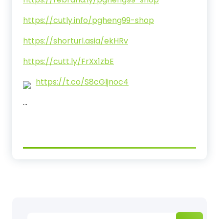
https://cutly.info/pgheng99-shop
https://shorturl.asia/ekHRv
https://cutt.ly/FrXx1zbE
https://t.co/S8cGljnoc4
…
ค้นหา