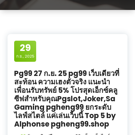
29
ก.ย., 2025
Pg99 27 ก.ย. 25 pg99 เว็บเดียวที่
สะท้อน ความเฮงตัวจริง แนะนำ
เพื่อนรับทรัพย์ 5% โปรสุดเอ็กซ์คลู
ซีฟสำหรับคุณPgslot,Joker,Sa
Gaming pgheng99 ยกระดับ
ไลฟ์สไตล์ แค่เล่นเว็บนี้ Top 5 by
Alphonse pgheng99.shop