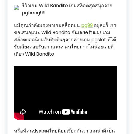
รีวิวเกม Wild Bandito เกมสล็อตสุดสนุกจาก
pgheng99
แม้คุณกำลังมองหาเกมสล็อตบน
pg99
อยู่ล่ะก็ เรา
ขอเสนอแนะ Wild Bandito กันเลยครับผม! เกม
สล็อตยอดนิยมอันดับต้นๆจากค่ายเกม pgslot ที่ได้
รับเสียงตอบรับจากแฟนๆคนไทยมากไม่น้อยเลยที
เดียว Wild Bandito
หรือที่คนประเทศไทยนิยมเรียกกันว่า เกมน้าผี เป็น