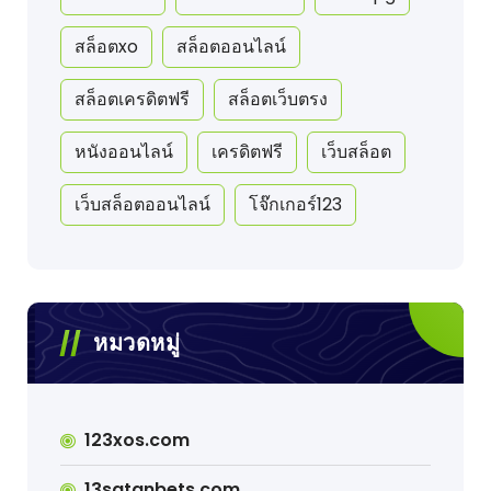
สล็อตxo
สล็อตออนไลน์
สล็อตเครดิตฟรี
สล็อตเว็บตรง
หนังออนไลน์
เครดิตฟรี
เว็บสล็อต
เว็บสล็อตออนไลน์
โจ๊กเกอร์123
หมวดหมู่
123xos.com
13satanbets.com