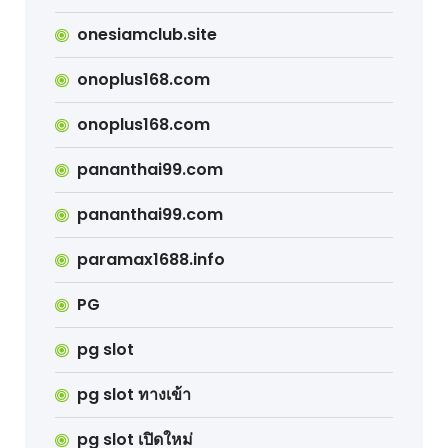
onesiamclub.site
onoplus168.com
onoplus168.com
pananthai99.com
pananthai99.com
paramax1688.info
PG
pg slot
pg slot ทางเข้า
pg slot เปิดใหม่