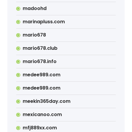
madoohd
marinapluss.com
mario678
mario678.club
mario678.info
medee989.com
medee989.com
meekin365day.com
mexicanoo.com
mfj889xx.com