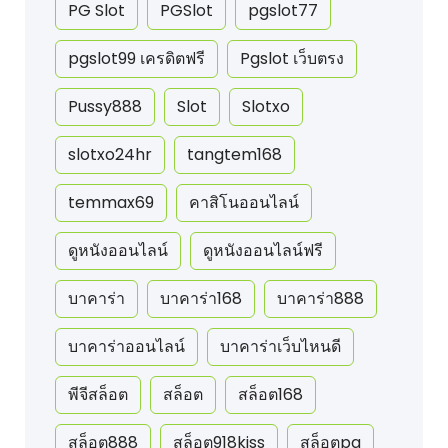
PG Slot
PGSlot
pgslot77
pgslot99 เครดิตฟรี
Pgslot เว็บตรง
Pussy888
Slot
Slotxo
slotxo24hr
tangtem168
temmax69
คาสิโนออนไลน์
ดูหนังออนไลน์
ดูหนังออนไลน์ฟรี
บาคาร่า
บาคาร่า168
บาคาร่า888
บาคาร่าออนไลน์
บาคาร่าเว็บไหนดี
พีจีสล็อต
สล็อต
สล็อต168
สล็อต888
สล็อต918kiss
สล็อตpg