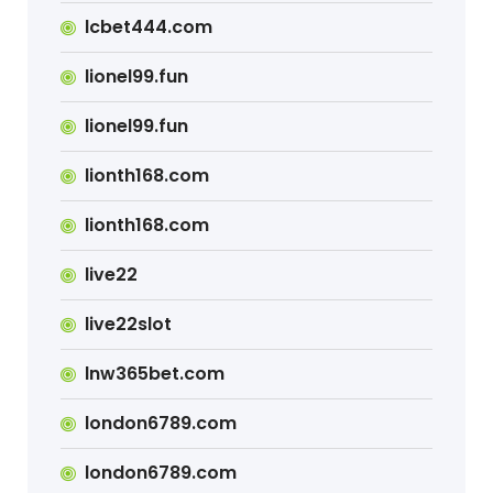
lcbet444.com
lionel99.fun
lionel99.fun
lionth168.com
lionth168.com
live22
live22slot
lnw365bet.com
london6789.com
london6789.com