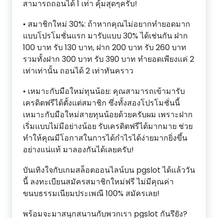
สามารถถอนได้ 1 เท่า คุ้มสุดๆครับ!
• สมาชิกใหม่ 30%: ถ้าหากคุณไม่อยากทำยอดมาก
แบบโปรโมชั่นแรก มารับแบบ 30% ได้เช่นกัน ฝาก
100 บาท รับ 130 บาท, ฝาก 200 บาท รับ 260 บาท
รวมทั้งฝาก 300 บาท รับ 390 บาท ทำยอดเพียงแค่ 2
เท่าเท่านั้น ถอนได้ 2 เท่าทันคราว
• เหมาะกับมือใหม่ทุนน้อย: คุณสามารถเข้ามารับ
เครดิตฟรีได้ตั้งแต่สมาชิก ซึ่งทั้งสองโปรโมชั่นนี้
เหมาะกับมือใหม่สายทุนน้อยด้วยครับผม เพราะฝาก
เริ่มแบบไม่มีอย่างน้อย รับเครดิตฟรีได้มากมาย ช่วย
ทำให้คุณมีโอกาสในการได้กำไรได้ง่ายมากยิ่งขึ้น
อย่างแน่แท้ มาลองกันได้เลยครับ!
บันเทิงใจกับเกมสล็อตออนไลน์บน pgslot ได้แล้ววัน
นี้ ลงทะเบียนสมัครสมาชิกใหม่ฟรี ไม่มีคุณค่า
ขนบธรรมเนียมประเพณี 100% สมัครเลย!
พร้อมจะมาสนุกสนานกับพวกเรา pgslot กันรึยัง?