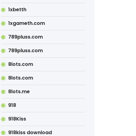
1xbetth
1xgameth.com
789pluss.com
789pluss.com
8lots.com
8lots.com
8lots.me
918
918Kiss
918kiss download