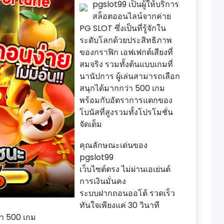
pgslot99 เป็นผู้ให้บริการ
สล็อตออนไลน์จากค่าย
PG SLOT ซึ่งเป็นที่รู้จักใน
ระดับโลกด้วยประสิทธิภาพ
ของกราฟิก เอฟเฟกต์เสียงที่
สมจริง รวมทั้งต้นแบบเกมที่
นานัปการ ผู้เล่นสามารถเลือก
สนุกได้มากกว่า 500 เกม
พร้อมกับอัตราการแตกของ
โบนัสที่สูงรวมทั้งโปรโมชั่น
จัดเต็ม
คุณลักษณะเด่นของ
pgslot99
เว็บไซต์ตรง ไม่ผ่านเอเย่นต์
การเงินมั่นคง
ระบบฝากถอนออโต้ รวดเร็ว
ทันใจเพียงแค่ 30 วินาที
า 500 เกม