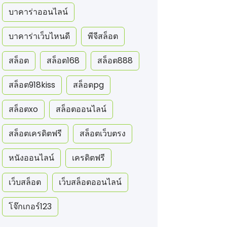
บาคาร่าออนไลน์
บาคาร่าเว็บไหนดี
พีจีสล็อต
สล็อต
สล็อต168
สล็อต888
สล็อต918kiss
สล็อตpg
สล็อตxo
สล็อตออนไลน์
สล็อตเครดิตฟรี
สล็อตเว็บตรง
หนังออนไลน์
เครดิตฟรี
เว็บสล็อต
เว็บสล็อตออนไลน์
โจ๊กเกอร์123