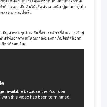
ot99 สมัคร และรับเครดิตฟรีทันที แล้วหลังจากนั้น
ไรและเบิกเงินได้จริง ส่วนคุณต้น (ผู้เล่นเก่า) มัก
จากสะดวกรวมทั้งเร็ว
ปัญหาครบทุกด้าน อีกทั้งการสมัครที่ง่าย การเข้าสู่
รดิตฟรีที่แจกจริง แม้คุณกำลังมองหาเว็บไซต์สล็อตที่
ลือกที่ยอดเยี่ยม