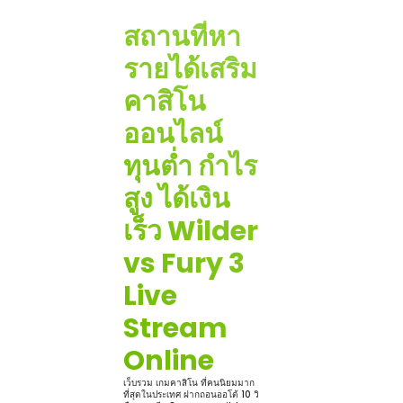
Skip
สถานที่หา
to
content
รายได้เสริม
คาสิโน
ออนไลน์
ทุนต่ำ กำไร
สูง ได้เงิน
เร็ว Wilder
vs Fury 3
Live
Stream
Online
เว็บรวม เกมคาสิโน ที่คนนิยมมาก
ที่สุดในประเทศ ฝากถอนออโต้ 10 วิ