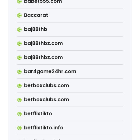
babet555.com
Baccarat
baj88thb
baj88thbz.com
baj88thbz.com
bar4game24hr.com
betboxclubs.com
betboxclubs.com
betflixtikto
betflixtikto.info