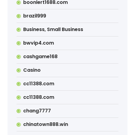
boonlert1688.com
brazil999
Business, Small Business
bwvip4.com
cashgame168
Casino
cc11388.com
cc11388.com
chang7777
chinatown888.win