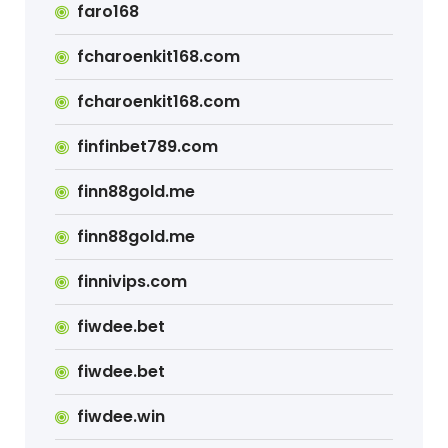
faro168
fcharoenkit168.com
fcharoenkit168.com
finfinbet789.com
finn88gold.me
finn88gold.me
finnivips.com
fiwdee.bet
fiwdee.bet
fiwdee.win