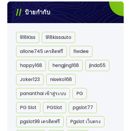
ป้ายกำกับ
918Kiss
918kissauto
allone745 เครดิตฟรี
fiwdee
happy168
hengjing168
jinda55
Joker123
niseko168
pananthai เข้าสู่ระบบ
PG
PG Slot
PGSlot
pgslot77
pgslot99 เครดิตฟรี
Pgslot เว็บตรง