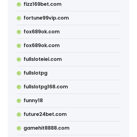
fizz169bet.com
fortune99vip.com
fox689ok.com
fox689ok.com
fullsloteiei.com
fullslotpg
fullslotpg168.com
funny18
future24bet.com
gamehit8888.com