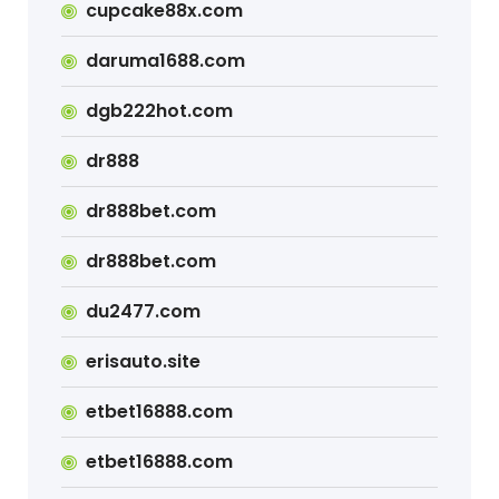
cupcake88x.com
daruma1688.com
dgb222hot.com
dr888
dr888bet.com
dr888bet.com
du2477.com
erisauto.site
etbet16888.com
etbet16888.com