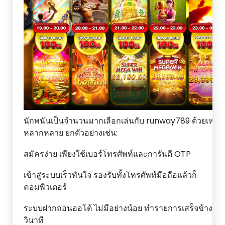
นักพนันเป็นจำนวนมากเลือกเล่นกับ runway789 ด้วยเหตุผล
หลากหลาย ยกตัวอย่างเช่น:
สมัครง่าย เพียงใช้เบอร์โทรศัพท์และการันตี OTP
เข้าสู่ระบบเร็วทันใจ รองรับทั้งโทรศัพท์มือถือแล้วก็
คอมพิวเตอร์
ระบบฝากถอนออโต้ ไม่มีอย่างน้อย ทำรายการเสร็จข้างใน
วินาที