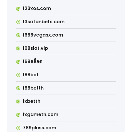
123xos.com
13satanbets.com
1688vegasx.com
168slot.vip
168สล็อต
188bet
188betth
1xbetth
1xgameth.com
789pluss.com