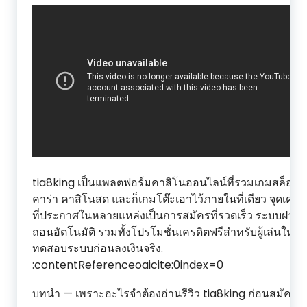
tia8king เป็นแพลตฟอร์มคาสิโนออนไลน์ที่รวมเกมสล็อต 
คาร่า คาสิโนสด และก็เกมโต๊ะเอาไว้ภายในที่เดียว จุดเด่น
ที่ประกาศในหลายแหล่งเป็นการสมัครที่รวดเร็ว ระบบฝาก-
ถอนอัตโนมัติ รวมทั้งโปรโมชั่นเครดิตฟรีสำหรับผู้เล่นใหม่เพ
ทดสอบระบบก่อนลงเงินจริง.
:contentReferenceoaicite:0index=0
บทนำ — เพราะอะไรจำต้องอ่านรีวิว tia8king ก่อนสมัคร