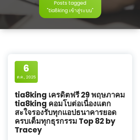
Posts tagged
"tia8king เข้าสู่ระบบ"
6
ต.ค., 2025
tia8king เครดิตฟรี 29 พฤษภาคม
tia8king คอมโบต่อเนื่องแตก
สะใจรองรับทุกแอปธนาคารยอด
ครบเต็มทุกธุรกรรม Top 82 by
Tracey