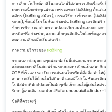
การเลือกเว็บไซต์คาสิโนออนไลน์ไม่สมควรเกิดเรื่องรีบร้อน
บทความนี้จะพาคุณผ่านภาพรวมของ tia8king ตั้งแต่แนว
สมัคร (tia8king สมัคร), กรรมวิธีการเข้าระบบ (tia8king 
ระบบ), ข้อแม้โปรโมชั่นอย่างเช่น tia8king เครดิตฟรี รวมทั
ข้อควรพิจารณาด้านความปลอดภัยรวมทั้งแบบอย่างการใช
เครดิตฟรีอย่างชาญฉลาด เพื่อคุณตัดสินใจด้วยข้อมูลครบแล
ลดความเสี่ยงเมื่อเริ่มเล่นจริง.
ภาพรวมบริการของ
tia8king
จากแหล่งข้อมูลต่างๆแพลตฟอร์มนี้เสนอเกมจากหลายค่ายทั
สล็อตและคาสิโนสด พร้อมระบบลงทะเบียนเป็นสมาชิกผ่าน
OTP ที่เร็วและรองรับการเล่นบนโทรศัพท์มือถือ ทำให้ผู้เล่น
สามารถเริ่มได้ด้านในไม่กี่นาที แถมมีโปรโมชั่นเครดิตฟรี/
โบนัสฝากที่มักอัปเดตเป็นพักๆเพื่อเย้ายวนใจผู้เล่นใหม่รวมทั
รักษาผู้เล่นเดิม. :contentReferenceoaicite:1index=1
ข้อดีที่ควรจะรู้
ลงทะเบียนสมัครสมาชิกเร็วทันใจผ่านเบอร์โทรศัพท์หรืออี