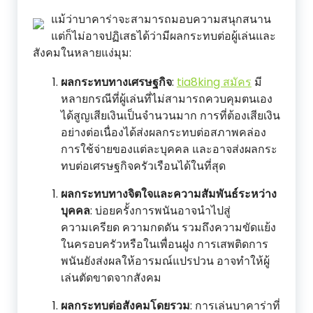
แม้ว่าบาคาร่าจะสามารถมอบความสนุกสนาน
แต่ก็ไม่อาจปฏิเสธได้ว่ามีผลกระทบต่อผู้เล่นและ
สังคมในหลายแง่มุม:
ผลกระทบทางเศรษฐกิจ
:
tia8king สมัคร
มี
หลายกรณีที่ผู้เล่นที่ไม่สามารถควบคุมตนเอง
ได้สูญเสียเงินเป็นจำนวนมาก การที่ต้องเสียเงิน
อย่างต่อเนื่องได้ส่งผลกระทบต่อสภาพคล่อง
การใช้จ่ายของแต่ละบุคคล และอาจส่งผลกระ
ทบต่อเศรษฐกิจครัวเรือนได้ในที่สุด
ผลกระทบทางจิตใจและความสัมพันธ์ระหว่าง
บุคคล
: บ่อยครั้งการพนันอาจนำไปสู่
ความเครียด ความกดดัน รวมถึงความขัดแย้ง
ในครอบครัวหรือในเพื่อนฝูง การเสพติดการ
พนันยังส่งผลให้อารมณ์แปรปวน อาจทำให้ผู้
เล่นตัดขาดจากสังคม
ผลกระทบต่อสังคมโดยรวม
: การเล่นบาคาร่าที่