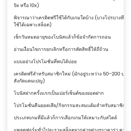
5x หรือ 10x)
พิจารณาว่าเครดิตฟรีใช้ได้กับเกมใดบ้าง (บางโปรบางทีอา
ใช้ได้เฉพาะสล็อต)
เช็กวันหมดอายุของโบนัสแล้วก็ข้อจำกัดการถอน
อ่านเงื่อนไขการยกเลิกหรือการตัดสิทธิ์ให้ถี่ถ้วน
แบบอย่างโปรโมชั่นที่พบได้บ่อย
เครดิตฟรีสำหรับสมาชิกใหม่ (มักอยู่ระหว่าง 50–200 บาท
สังกัดแคมเปญ)
โบนัสฝากครั้งแรกเป็นเปอร์เซ็นต์ของยอดฝาก
โปรโมชั่นคืนยอดเสีย/กิจกรรมสะสมแต้มสำหรับสมาชิกป
ประเภทเกมที่มีแล้วก็การเลือกเกมให้เหมาะกับสไตล์
แพลตฟอร์มทั่วไปจะรวมสล็อตจากค่ายต่างๆบาคาร่า คาสิ