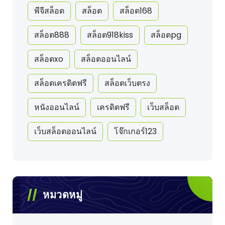
พีจีสล็อต
สล็อต
สล็อต168
สล็อต888
สล็อต918kiss
สล็อตpg
สล็อตxo
สล็อตออนไลน์
สล็อตเครดิตฟรี
สล็อตเว็บตรง
หนังออนไลน์
เครดิตฟรี
เว็บสล็อต
เว็บสล็อตออนไลน์
โจ๊กเกอร์123
หมวดหมู่