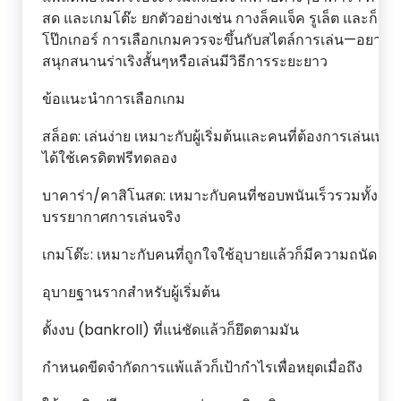
สด และเกมโต๊ะ ยกตัวอย่างเช่น กางล็คแจ็ค รูเล็ต และก็
โป๊กเกอร์ การเลือกเกมควรจะขึ้นกับสไตล์การเล่น—อยาก
สนุกสนานร่าเริงสั้นๆหรือเล่นมีวิธีการระยะยาว
ข้อแนะนำการเลือกเกม
สล็อต: เล่นง่าย เหมาะกับผู้เริ่มต้นและคนที่ต้องการเล่นเพลิ
ได้ใช้เครดิตฟรีทดลอง
บาคาร่า/คาสิโนสด: เหมาะกับคนที่ชอบพนันเร็วรวมทั้ง
บรรยากาศการเล่นจริง
เกมโต๊ะ: เหมาะกับคนที่ถูกใจใช้อุบายแล้วก็มีความถนัด
อุบายฐานรากสำหรับผู้เริ่มต้น
ตั้งงบ (bankroll) ที่แน่ชัดแล้วก็ยึดตามมัน
กำหนดขีดจำกัดการแพ้แล้วก็เป้ากำไรเพื่อหยุดเมื่อถึง