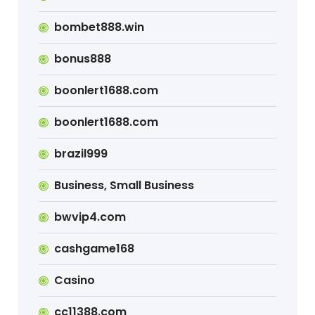
bombet888.win
bonus888
boonlert1688.com
boonlert1688.com
brazil999
Business, Small Business
bwvip4.com
cashgame168
Casino
cc11388.com