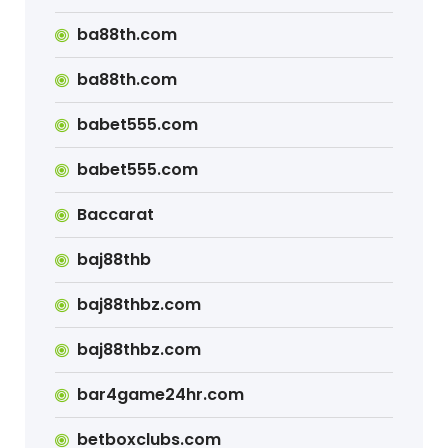
ba88th.com
ba88th.com
babet555.com
babet555.com
Baccarat
baj88thb
baj88thbz.com
baj88thbz.com
bar4game24hr.com
betboxclubs.com