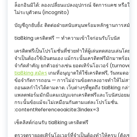
ล็อกอินมิได้: ลองเปลี่ยนแปลงอุปกรณ์ จัดการแคช หรือใช้
ไม่ระบุตัวตน (incognito)
บัญชีถูกยับยั้ง: ติดต่อฝ่ายสนับสนุนพร้อมหลักฐานการสมัคร
tia8king เครดิตฟรี — ทำความเข้าใจก่อนรับโบนัส
เครดิตฟรีเป็นโปรโมชั่นที่ช่วยทำให้ผู้เล่นทดสอบเล่นโดยไม่
จำเป็นต้องใช้เงินตนเอง แม้กระนั้นเครดิตฟรีมักมาพร้อมข้
จำกัดสำคัญ ยกตัวอย่างเช่น ยอดเทิร์นโอเวอร์ (turnover),
tia8king สมัคร
เกมที่อนุญาตให้ใช้เครดิตฟรี, วันหมดอายุ
ข้อจำกัดการถอน — การไม่อ่านข้อตกลงอาจทำให้ไม่สาม
ถอนผลกำไรได้ตามคาด. เว็บต่างๆที่พูดถึง tia8king กล่าวว่
แพลตฟอร์มมักมีแคมเปญแจกเครดิตฟรีและโบนัสบ่อยมาก 
กระนั้นข้อแม้จะไม่เหมือนกันตามแต่ละโปรโมชั่น.
:contentReferenceoaicite:3index=3
เช็คลิสต์ก่อนรับ tia8king เครดิตฟรี
ตรวจตรายอดเทิร์นโอเวอร์ที่จำเป็นต้องทำให้ครบ (ดังเช่น เ