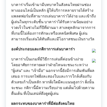
บาคาร่าเริ่มเข้ามามีบทบาทในสังคมไทยผ่านช่อง
ทางออนไลน์เป็นหลัก ผู้ให้บริการหลายรายได้สร้าง
แพลตฟอร์มที่สามารถเล่นบาคาร่าได้ง่าย และเข้าถึง
ผู้เล่นในทุกระดับชั้น บาคาร่าได้รับความนิยมอย่าง
รวดเร็วในช่วงไม่กี่ปีที่ผ่านมา สาเหตุหลักมาจากการ
ที่เกมนี้ไม่ต้องการทักษะหรือเทคนิคพิเศษ ผู้เล่น
สามารถเริ่มเล่นได้ทันทีและมีโอกาสชนะเงินรางวัล
องค์ประกอบและกติกาการเล่นบาคาร่า
บาคาร่าเป็นเกมที่มีวิธีการเล่นที่ค่อนข้างง่าย
โดยอาศัยการทายผลว่าฝ่ายไหนจะชนะระหว่าง
“ผู้เล่น” และ “เจ้ามือ” นอกจากนี้ยังมีการเดิมพันที่ผล
เสมอ การแจกไพ่ฝั่งละสองใบและการใกล้เคียงกับ
ตัวเลขเก้าเป็นหลัก หากฝั่งใดมีคะแนนสูงกว่า ฝั่งนั้น
จะชนะ กติกานี้มีความเรียบง่าย แต่เต็มไปด้วยความ
ตื่นเต้น ที่เป็นเสน่ห์ดึงดูดผู้เล่น
ผลกระทบของบาคาร่าที่มีต่อสังคมไทย