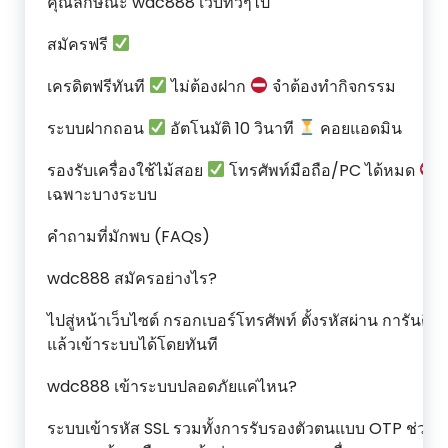
คุณลักษณะ wdc888 เว็บทั่วๆไป
สมัครฟรี
เครดิตฟรีทันที
ไม่ต้องฝาก
จำต้องทำกิจกรรม
ระบบฝากถอน
อัตโนมัติ 10 วินาที
คอยแอดมิน
รองรับเครื่องใช้ไม้สอย
โทรศัพท์มือถือ/PC ได้หมด
จ
เฉพาะบางระบบ
คำถามที่มักพบ (FAQs)
wdc888 สมัครอย่างไร?
ไปสู่หน้าเว็บไซต์ กรอกเบอร์โทรศัพท์ ตั้งรหัสผ่าน การันตี 
แล้วเข้าระบบได้โดยทันที
wdc888 เข้าระบบปลอดภัยแค่ไหน?
ระบบเข้ารหัส SSL รวมทั้งการรับรองตัวตนแบบ OTP ช่วยป