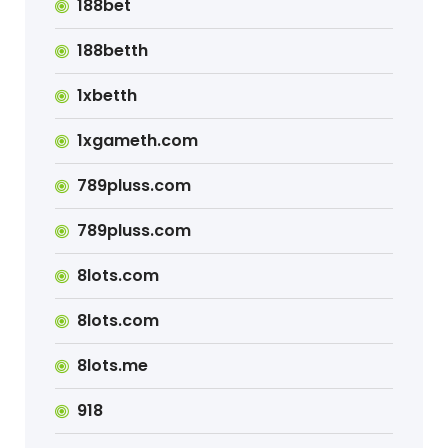
188bet
188betth
1xbetth
1xgameth.com
789pluss.com
789pluss.com
8lots.com
8lots.com
8lots.me
918