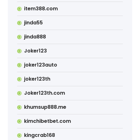
item388.com
jinda55
jinda888
Joker123
joker123auto
joker123th
Joker123th.com
khumsup888.me
kimchibetbet.com
kingcrab168