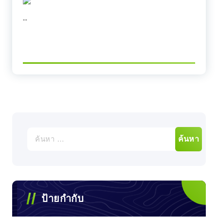
…
ค้นหา
สำหรับ:
ป้ายกำกับ