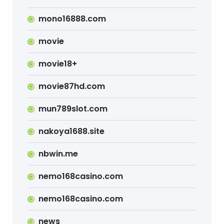
mono16888.com
movie
movie18+
movie87hd.com
mun789slot.com
nakoya1688.site
nbwin.me
nemo168casino.com
nemo168casino.com
news