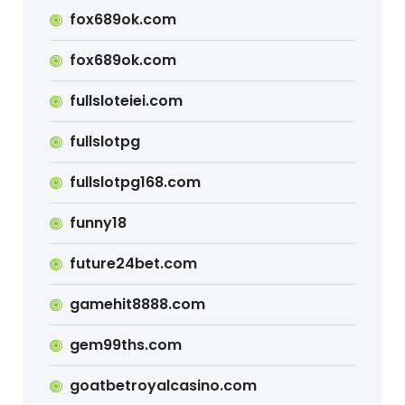
fox689ok.com
fox689ok.com
fullsloteiei.com
fullslotpg
fullslotpg168.com
funny18
future24bet.com
gamehit8888.com
gem99ths.com
goatbetroyalcasino.com