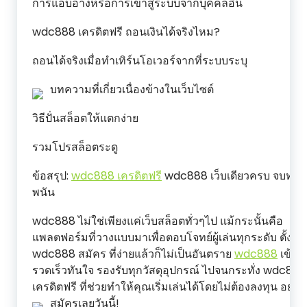
การแอบอ้างหรือการเข้าสู่ระบบจากบุคคลอื่น
wdc888 เครดิตฟรี ถอนเงินได้จริงไหม?
ถอนได้จริงเมื่อทำเทิร์นโอเวอร์จากที่ระบบระบุ
บทความที่เกี่ยวเนื่องข้างในเว็บไซต์
วิธีปั่นสล็อตให้แตกง่าย
รวมโปรสล็อตระดู
ข้อสรุป:
wdc888 เครดิตฟรี
wdc888 เว็บเดียวครบ จบทุก
พนัน
wdc888 ไม่ใช่เพียงแค่เว็บสล็อตทั่วๆไป แม้กระนั้นคือ
แพลตฟอร์มที่วางแบบมาเพื่อตอบโจทย์ผู้เล่นทุกระดับ ตั้งแต
wdc888 สมัคร ที่ง่ายแล้วก็ไม่เป็นอันตราย
wdc888
เข้าระ
รวดเร็วทันใจ รองรับทุกวัสดุอุปกรณ์ ไปจนกระทั่ง wdc888
เครดิตฟรี ที่ช่วยทำให้คุณเริ่มเล่นได้โดยไม่ต้องลงทุน อย่า
สมัครเลยวันนี้!