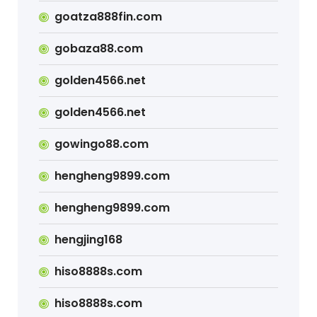
goatza888fin.com
gobaza88.com
golden4566.net
golden4566.net
gowingo88.com
hengheng9899.com
hengheng9899.com
hengjing168
hiso8888s.com
hiso8888s.com