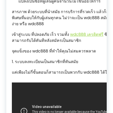
แปลงเป็นชื่อที่ผู้เล่นผู้คนจำนวนไม่ใช้น้อยให้การ
สารภาพ ด้วยระบบที่นำสมัย การบริการที่รวดเร็ว แล้วก็สิทธ
พิเศษที่มอบให้กับผู้เล่นทุกคน ไม่ว่าจะเป็น wdc888 สมัคร 
ง่าย หรือ wdc888
เข้าสู่ระบบ ที่ปลอดภัย เร็ว รวมทั้ง
wdc888 เครดิตฟรี
ซึ่ง
สามารถรับได้ทันทีหลังสมัครเป็นสมาชิก
จุดแข็งของ wdc888 ที่ทำให้คุณไม่สมควรพลาด
1. ระบบลงทะเบียนเป็นสมาชิกที่ทันสมัย
แค่เพียงไม่กี่ขั้นตอนก็สามารถเป็นพวกกับ wdc888 ได้ในทั