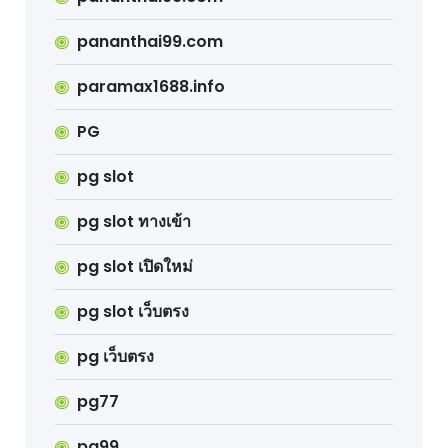
pananthai99.com
paramax1688.info
PG
pg slot
pg slot ทางเข้า
pg slot เปิดใหม่
pg slot เว็บตรง
pg เว็บตรง
pg77
pg99