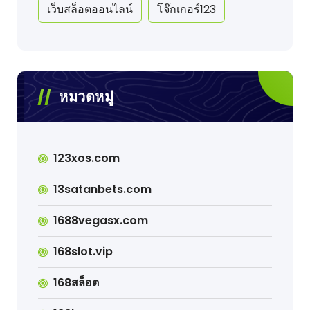
เว็บสล็อตออนไลน์
โจ๊กเกอร์123
หมวดหมู่
123xos.com
13satanbets.com
1688vegasx.com
168slot.vip
168สล็อต