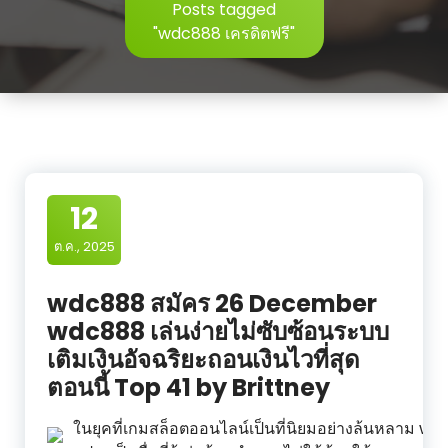
Posts tagged
"wdc888 เครดิตฟรี"
12
ต.ค., 2025
wdc888 สมัคร 26 December
wdc888 เล่นง่ายไม่ซับซ้อนระบบ
เติมเงินอัจฉริยะถอนเงินไวที่สุด
ตอนนี้ Top 41 by Brittney
ในยุคที่เกมสล็อตออนไลน์เป็นที่นิยมอย่างล้นหลาม w