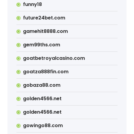
funny18
future24bet.com
gamehit8888.com
gem99ths.com
goatbetroyalcasino.com
goatza888fin.com
gobaza88.com
golden4566.net
golden4566.net
gowingo88.com