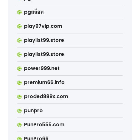
pgสล็อต
play97vip.com
playlist99.store
playlist99.store
power999.net
premium66.info
proded888x.com
punpro
PunPro555.com
PunPro66