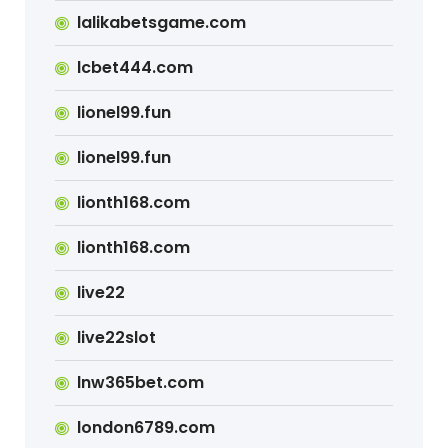
lalikabetsgame.com
lcbet444.com
lionel99.fun
lionel99.fun
lionth168.com
lionth168.com
live22
live22slot
lnw365bet.com
london6789.com