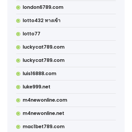
london6789.com
lotto432 ทางเข้า
lotto77
luckycat789.com
luckycat789.com
luis16888.com
luke999.net
m4newonline.com
m4newonline.net
mac1bet789.com