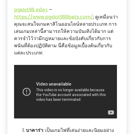
pgslot99 สมัคร
–
https://www.pgslot999bets.com/
; ดูเหมือนว่า
คุณจะสนใจเกมคาสิโนออนไลน์หลายประเภท การ
เล่นเกมเหล่านี้สามารถให้ความบันเทิงได้มาก แต่
ควรจำไว้ว่ามีกฎหมายและข้อบังคับเกี่ยวกับการ
พนันที่ต้องปฏิบัติตาม นี่คือข้อมูลเบื้องต้นเกี่ยวกับ
แต่ละประเภท:
บาคาร่า
: เป็นเกมไพ่ที่เล่นง่ายและนิยมอย่าง