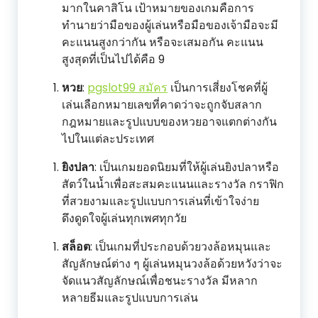
มากในคาสิโน เป้าหมายของเกมคือการ
ทำนายว่ามือของผู้เล่นหรือมือของเจ้ามือจะมี
คะแนนสูงกว่ากัน หรือจะเสมอกัน คะแนน
สูงสุดที่เป็นไปได้คือ 9
หวย
:
pgslot99 สมัคร
เป็นการเสี่ยงโชคที่ผู้
เล่นเลือกหมายเลขที่คาดว่าจะถูกจับสลาก
กฎหมายและรูปแบบของหวยอาจแตกต่างกัน
ไปในแต่ละประเทศ
ยิงปลา
: เป็นเกมยอดนิยมที่ให้ผู้เล่นยิงปลาหรือ
สัตว์ในน้ำเพื่อสะสมคะแนนและรางวัล กราฟิก
ที่สวยงามและรูปแบบการเล่นที่เข้าใจง่าย
ดึงดูดใจผู้เล่นทุกเพศทุกวัย
สล็อต
: เป็นเกมที่ประกอบด้วยวงล้อหมุนและ
สัญลักษณ์ต่าง ๆ ผู้เล่นหมุนวงล้อด้วยหวังว่าจะ
จัดแนวสัญลักษณ์เพื่อชนะรางวัล มีหลาก
หลายธีมและรูปแบบการเล่น