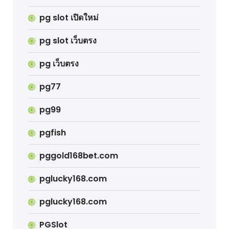
pg slot เปิดใหม่
pg slot เว็บตรง
pg เว็บตรง
pg77
pg99
pgfish
pggold168bet.com
pglucky168.com
pglucky168.com
PGSlot