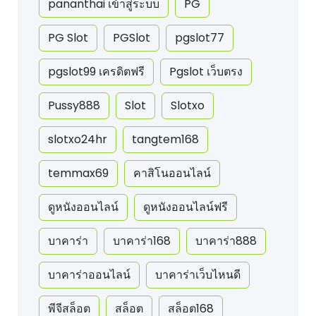
pananthai เข้าสู่ระบบ
PG
PG Slot
PGSlot
pgslot77
pgslot99 เครดิตฟรี
Pgslot เว็บตรง
Pussy888
Slot
Slotxo
slotxo24hr
tangtem168
temmax69
คาสิโนออนไลน์
ดูหนังออนไลน์
ดูหนังออนไลน์ฟรี
บาคาร่า
บาคาร่า168
บาคาร่า888
บาคาร่าออนไลน์
บาคาร่าเว็บไหนดี
พีจีสล็อต
สล็อต
สล็อต168