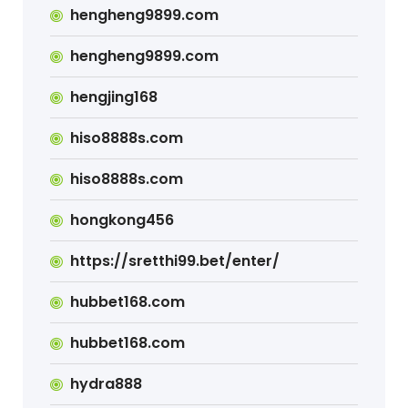
hengheng9899.com
hengheng9899.com
hengjing168
hiso8888s.com
hiso8888s.com
hongkong456
https://sretthi99.bet/enter/
hubbet168.com
hubbet168.com
hydra888