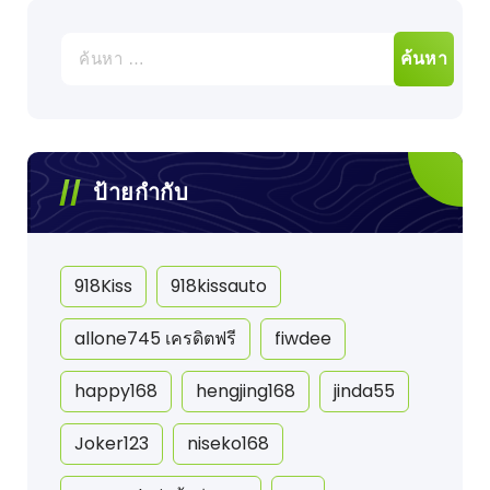
ค้นหา
สำหรับ:
ป้ายกำกับ
918Kiss
918kissauto
allone745 เครดิตฟรี
fiwdee
happy168
hengjing168
jinda55
Joker123
niseko168