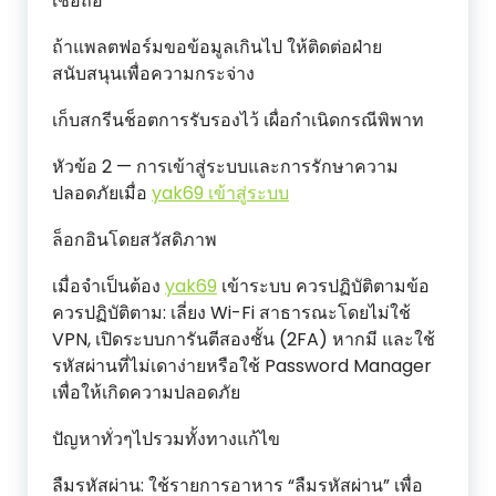
เชื่อถือ
ถ้าแพลตฟอร์มขอข้อมูลเกินไป ให้ติดต่อฝ่าย
สนับสนุนเพื่อความกระจ่าง
เก็บสกรีนช็อตการรับรองไว้ เผื่อกำเนิดกรณีพิพาท
หัวข้อ 2 — การเข้าสู่ระบบและการรักษาความ
ปลอดภัยเมื่อ
yak69 เข้าสู่ระบบ
ล็อกอินโดยสวัสดิภาพ
เมื่อจำเป็นต้อง
yak69
เข้าระบบ ควรปฏิบัติตามข้อ
ควรปฏิบัติตาม: เลี่ยง Wi-Fi สาธารณะโดยไม่ใช้
VPN, เปิดระบบการันตีสองชั้น (2FA) หากมี และใช้
รหัสผ่านที่ไม่เดาง่ายหรือใช้ Password Manager
เพื่อให้เกิดความปลอดภัย
ปัญหาทั่วๆไปรวมทั้งทางแก้ไข
ลืมรหัสผ่าน: ใช้รายการอาหาร “ลืมรหัสผ่าน” เพื่อ