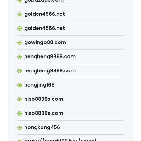
golden4566.net
golden4566.net
gowingo88.com
hengheng9899.com
hengheng9899.com
hengjing168
hiso8888s.com
hiso8888s.com
hongkong456