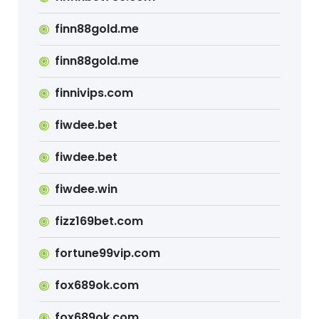
finn88gold.me
finn88gold.me
finnivips.com
fiwdee.bet
fiwdee.bet
fiwdee.win
fizz169bet.com
fortune99vip.com
fox689ok.com
fox689ok.com