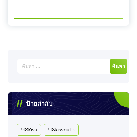
ค้นหา
สำหรับ:
ป้ายกำกับ
918Kiss
918kissauto