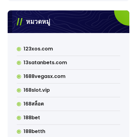
หมวดหมู่
123xos.com
13satanbets.com
1688vegasx.com
168slot.vip
168สล็อต
188bet
188betth