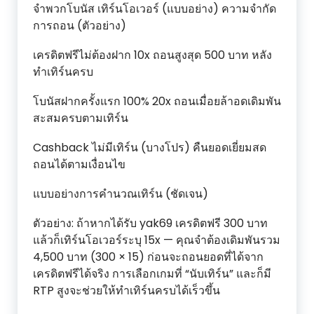
จำพวกโบนัส เทิร์นโอเวอร์ (แบบอย่าง) ความจำกัด
การถอน (ตัวอย่าง)
เครดิตฟรีไม่ต้องฝาก 10x ถอนสูงสุด 500 บาท หลัง
ทำเทิร์นครบ
โบนัสฝากครั้งแรก 100% 20x ถอนเมื่อยล้าอดเดิมพัน
สะสมครบตามเทิร์น
Cashback ไม่มีเทิร์น (บางโปร) คืนยอดเยี่ยมสด
ถอนได้ตามเงื่อนไข
แบบอย่างการคำนวณเทิร์น (ชัดเจน)
ตัวอย่าง: ถ้าหากได้รับ yak69 เครดิตฟรี 300 บาท
แล้วก็เทิร์นโอเวอร์ระบุ 15x — คุณจำต้องเดิมพันรวม
4,500 บาท (300 × 15) ก่อนจะถอนยอดที่ได้จาก
เครดิตฟรีได้จริง การเลือกเกมที่ “นับเทิร์น” และก็มี
RTP สูงจะช่วยให้ทำเทิร์นครบได้เร็วขึ้น