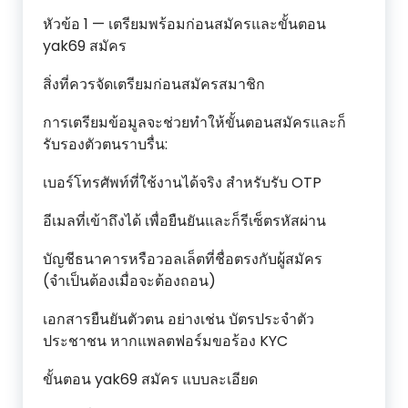
หัวข้อ 1 — เตรียมพร้อมก่อนสมัครและขั้นตอน
yak69 สมัคร
สิ่งที่ควรจัดเตรียมก่อนสมัครสมาชิก
การเตรียมข้อมูลจะช่วยทำให้ขั้นตอนสมัครและก็
รับรองตัวตนราบรื่น:
เบอร์โทรศัพท์ที่ใช้งานได้จริง สำหรับรับ OTP
อีเมลที่เข้าถึงได้ เพื่อยืนยันและก็รีเซ็ตรหัสผ่าน
บัญชีธนาคารหรือวอลเล็ตที่ชื่อตรงกับผู้สมัคร
(จำเป็นต้องเมื่อจะต้องถอน)
เอกสารยืนยันตัวตน อย่างเช่น บัตรประจำตัว
ประชาชน หากแพลตฟอร์มขอร้อง KYC
ขั้นตอน yak69 สมัคร แบบละเอียด