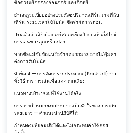
ข้อควรตรึกตรองก่อนกดรับเครดิตฟรี
อ่านกฎระเบียบอย่างประณีต: ปริมาณเทิร์น, เกมที่นับ
เทิร์น, ระยะเวลาใช้โบนัส, ขีดจำกัดการถอน
ประเมินว่าเทิร์นโอเวอร์สอดคล้องกับงบแล้วก็สไตล์
การเล่นของคุณหรือเปล่า
หากข้อแม้ซับซ้อนหรือจำกัดมากมาย อาจไม่คุ้มค่า
ต่อการรับโบนัส
หัวข้อ 4 — การจัดการงบประมาณ (Bankroll) รวม
ทั้งวิธีการการเล่นเพื่อลดความเสี่ยง
แนวทางบริหารงบที่ใช้งานได้จริง
การวางเป้าหมายงบประมาณเป็นหัวใจของการเล่น
ระยะยาว — คำแนะนำปฏิบัติได้:
กำหนดงบที่ยอมเสียได้และไม่กระทบค่าใช้สอย
จำเป็น