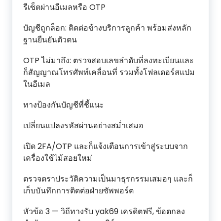
รีเซ็ตผ่านอีเมลหรือ OTP
บัญชีถูกล็อก: ติดต่อข้างบริการลูกค้า พร้อมส่งหลัก
ฐานยืนยันตัวตน
OTP ไม่มาถึง: ตรวจสอบเลขลำดับที่ลงทะเบียนและ
ก็สัญญาณโทรศัพท์เคลื่อนที่ รวมทั้งโฟลเดอร์สแปม
ในอีเมล
ทางป้องกันบัญชีที่ชี้แนะ
เปลี่ยนแปลงรหัสผ่านอย่างสม่ำเสมอ
เปิด 2FA/OTP และก็แจ้งเตือนการเข้าสู่ระบบจาก
เครื่องใช้ไม้สอยใหม่
ตรวจตราประวัติความเป็นมาธุรกรรมเสมอๆ และก็
เก็บบันทึกการติดต่อฝ่ายซัพพอร์ต
หัวข้อ 3 — วิถีทางรับ yak69 เครดิตฟรี, ข้อตกลง