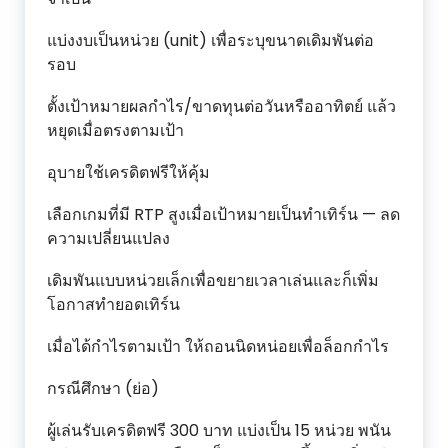
แบ่งงบเป็นหน่วย (unit) เพื่อระบุขนาดเดิมพันต่อ
รอบ
ตั้งเป้าหมายผลกำไร/ขาดทุนต่อวันหรืออาทิตย์ แล้ว
หยุดเมื่อตรงตามเป้า
อุบายใช้เครดิตฟรีให้คุ้ม
เลือกเกมที่มี RTP สูงเมื่อเป้าหมายเป็นทำเทิร์น — ลด
ความเปลี่ยนแปลง
เดิมพันแบบหน่วยเล็กเพื่อขยายเวลาเล่นและก็เพิ่ม
โอกาสทำยอดเทิร์น
เมื่อได้กำไรตามเป้า ให้ถอนนิดหน่อยเพื่อล็อกกำไร
กรณีศึกษา (ย่อ)
ผู้เล่นรับเครดิตฟรี 300 บาท แบ่งเป็น 15 หน่วย พนัน