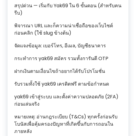
สรุปด่วน — เริ่มกับ Yak69 ใน 6 ขั้นตอน (สำหรับคน
รีบ)
พิจารณา URL และก็ความน่าเชื่อถือของเว็บไซต์
ก่อนคลิก (ใช้ slug ข้างต้น)
จัดแจงข้อมูล: เบอร์โทร, อีเมล, บัญชีธนาคาร
กระทำการ yak69 สมัคร รวมทั้งการันตี OTP
ฝากเงินตามเงื่อนไขถ้าอยากได้รับโปรโมชั่น
รับรวมทั้งใช้ yak69 เครดิตฟรี ตามข้อกำหนด
yak69 เข้าสู่ระบบ และตั้งค่าความปลอดภัย (2FA)
ก่อนเล่นจริง
หมายเหตุ: อ่านกฎระเบียบ (T&Cs) ทุกครั้งก่อนรับ
โบนัสเพื่อคุ้มครองปัญหาที่เกิดขึ้นกับการถอนใน
ภายหลัง