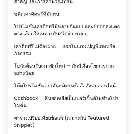
สำคัญ และการคำนวณเทิร์น
ชนิดเครดิตฟรีที่มักพบ
โปรโมชั่นเครดิตฟรีมีหลายต้นแบบและข้อตกลงแตก
ต่าง เลือกให้เหมาะกับสไตล์การเล่น:
เครดิตฟรีไม่ต้องฝาก — แจกในแคมเปญพิเศษหรือ
กิจกรรม
โบนัสต้อนรับสมาชิกใหม่ — มักมีเงื่อนไขการฝาก
อย่างน้อย
โค้ดโปรโมชั่นจากพันธมิตรหรือสื่อสังคมออนไลน์
Cashback — คืนยอดเสียเป็นเปอร์เซ็นต์ในช่วงโปร
โมชั่น
ตารางเปรียบเทียบข้อแม้ (เหมาะกับ Featured
Snippet)