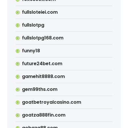
fullsloteiei.com
fullslotpg
fullslotpg168.com
funny18
future24bet.com
gamehit8888.com
gem99ths.com
goatbetroyalcasino.com
goatza888fin.com
gobaza88.com