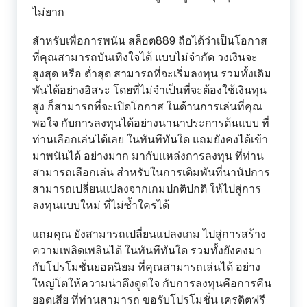
ไม่ยาก
สำหรับเพื่อการพนัน สล็อต889 ถือได้ว่าเป็นโอกาส
ที่คุณสามารถบันเทิงใจได้ แบบไม่จำกัด วงเงินจะ
สูงสุด หรือ ต่ำสุด สามารถที่จะเริ่มลงทุน รวมทั้งเดิม
พันได้อย่างอิสระ โดยที่ไม่จำเป็นที่จะต้องใช้เงินทุน
สูง ก็สามารถที่จะเปิดโอกาส ในด้านการเล่นที่คุณ
พอใจ กับการลงทุนได้อย่างนานาประการต้นแบบ ที่
ท่านเลือกเล่นได้เลย ในทันทีทันใด แถมยังคงได้เข้า
มาพนันได้ อย่างมาก มากับแหล่งการลงทุน ที่ท่าน
สามารถเลือกเล่น สำหรับในการเดิมพันที่นานัปการ
สามารถเปลี่ยนแปลงจากเกมปกติปกติ ให้ไปสู่การ
ลงทุนแบบใหม่ ที่ไม่ซ้ำใครได้
แถมคุณ ยังสามารถเปลี่ยนแปลงเกม ไปสู่การสร้าง
ความเพลิดเพลินได้ ในทันทีทันใด รวมทั้งยังคงมา
กับโปรโมชั่นยอดนิยม ที่คุณสามารถเล่นได้ อย่าง
ใหญ่โตให้ความน่าดึงดูดใจ กับการลงทุนคือการคืน
ยอดเสีย ที่ท่านสามารถ ขอรับโปรโมชั่น เครดิตฟรี