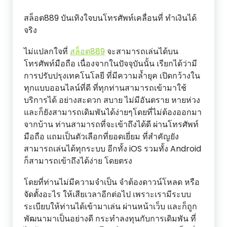
สล็อต889 บันเทิงใจบนโทรศัพท์เคลื่อนที่ ทำเงินได้
จริง
ไม่แปลกใจที่
สล็อต889
จะสามารถเล่นได้บน
โทรศัพท์มือถือ เนื่องจากในปัจจุบันนั้น เรียกได้ว่ามี
การปรับปรุงเทคโนโลยี ที่มีความล้ำยุค เปิดกว้างใน
ทุกแบบออนไลน์ที่ดี ที่ทุกท่านสามารถเข้ามาใช้
บริการได้ อย่างสะดวก สบาย ไม่มีอันตราย หายห่วง
และก็ยังสามารถเดิมพันได้ง่ายๆโดยที่ไม่ต้องออกมา
จากบ้าน ท่านสามารถที่จะเข้าถึงได้ดี ผ่านโทรศัพท์
มือถือ แถมเป็นตัวเลือกที่ยอดเยี่ยม ที่สำคัญยัง
สามารถเล่นได้ทุกระบบ อีกทั้ง iOS รวมทั้ง Android
ก็สามารถเข้าถึงได้ง่าย โดยตรง
โดยที่ท่านไม่มีความจำเป็น จำต้องดาวน์โหลด หรือ
จัดตั้งอะไร ให้เสียเวลาอีกต่อไป เพราะเรามีระบบ
ระเบียบให้ท่านได้เข้ามาเล่น ผ่านหน้าเว็บ และก็ถูก
พัฒนามาเป็นอย่างดี กระทำลงทุนกับการเดิมพัน ที่