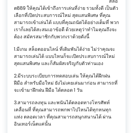
สล็อ
ต889 ให้คุณได้เข้าถึงการเล่นที่ง่าย รวมทั้งดี เป็นตัว
เลือกที่เปิดประสบการณ์ใหม่ สุดแสนพิเศษ ที่คุณ
สามารถเข้าเล่นได้ แบบที่คุณถนัดได้อย่างเต็มที่ พวก
เราก็เลยได้สะสมเอาข้อดี ด้วยเหตุว่าทำไมคุณถึงจะ
ต้อง สมัครสมาชิกกับพวกเราด้วยดังนี้
1.มีเกม สล็อตออนไลน์ ที่เดิมพันได้ง่าย ไม่ว่าคุณจะ
สามารถเล่นได้ แบบไหนก็จะเปิดประสบการณ์ใหม่
สุดแสนพิเศษ และก็สัมผัสเจริญกับตัวท่านเอง
2.มีระบบระเบียบการทดสอบเล่น ให้คุณได้ฝึกฝน
ฝีมือ สำหรับมือใหม่ ยังไม่เคยเล่นมาก่อน สามารถที่
จะเข้ามาฝึกฝน ฝีมือ ได้ตลอด 1 วัน
3.สามารถลงทุน และพนันได้ตลอดทางโทรศัพท์
เคลื่อนที่ ที่คุณสามารถพกพาไปไหนได้ทุกหนทุก
แห่ง ตลอดเวลา ที่คุณสามารถสนุกสนานได้ ผ่าน
อินเทอร์เน็ตแค่นั้น