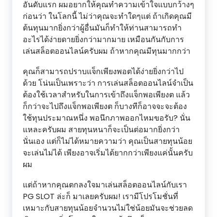
อันดับแรก ผมอยากให้คุณทำความเข้าใจแบบกว้างๆ
ก่อนว่า ในโลกนี้ ไม่ว่าคุณจะทำใดๆแต่ ถ้าเกิดคุณมี
ต้นทุนมากยิ่งกว่าผู้อื่นมันก็ทำให้ท่านสามารถทำ
อะไรได้ง่ายดายยิ่งกว่ามากมาย เหมือนกันกับการ
เล่นสล็อตออนไลน์ครับผม ถ้าหากคุณมีทุนมากกว่า
คุณก็สามารถปราบแจ็กเพียงพอตได้ง่ายยิ่งกว่าไป
ด้วย โน่นเป็นเพราะว่า การเล่นสล็อตออนไลน์จำเป็น
ต้องใช้เวลาสำหรับในการเข้าถึงแจ็กพอเพียงต แล้ว
ก็กว่าจะไปถึงแจ็กพอเพียงต ก็บางทีก็อาจจะจะต้อง
ใช้ทุนประมาณหนึ่ง พอนึกภาพออกไหมขอรับ? นั่น
แหละครับผม สายทุนหนาก็จะเป็นต่อมากยิ่งกว่า
นั่นเอง แต่ก็ไม่ได้หมายความว่า คุณเป็นสายทุนน้อย
จะเล่นไม่ได้ เพียงอาจเริ่มได้ยากกว่าเพียงแค่นั้นครับ
ผม
แต่ถ้าหากคุณตกลงใจมาเล่นสล็อตออนไลน์กับเรา
PG SLOT ล่ะก็ มาเลยครับผม! เรามีโปรโมชั่นที่
เหมาะกับสายทุนน้อยจำนวนไม่ใช่น้อยมันจะช่วยลด