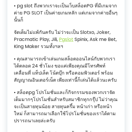
• pg slot ถึงพวกเราจะเป็นเว็บสล็อตPG ที่มีเกมจาก
ค่าย PG SLOT เป็นค่ายเกมหลัก แต่เกมจากค่ายอื่นๆ
นั้นก็
จัดเต็มไม่แพ้กันครับ ไม่ว่าจะเป็น Slotxo, Joker,
Pracmatic Play, Jili,
Pgslot
Spinix, Ask me Bet,
King Maker รวมทั้งฯลฯ
• คุณสามารถเข้าเล่นเกมสล็อตออนไลน์กับพวกเรา
ได้ตลอด 24 ชั่วโมง ขอแค่เพียงคุณมีโทรศัพท์
เคลื่อนที่ แท็ปเล็ต โน้ตบุ๊ก หรือคอมพิวเตอร์ พร้อม
สัญญาณอินเตอร์เน็ต เพียงเท่านี้ก็เล่นได้แล้วนะครับ
• สล็อตpg โปรโมชั่นและก็กิจกรรมของพวกเราจัด
เต็มมากๆโปรโมชั่นสำหรับสมาชิกทุกกรุ๊ป ไม่ว่าคุณ
จะเป็นสายทุนน้อย สายทุนครึ้ม หน้าเก่า หรือหน้า
ใหม่ ก็สามารถมาเลือกใช้โปรโมชั่นของเราได้ตาม
ปรารถนาเลยล่ะครับ