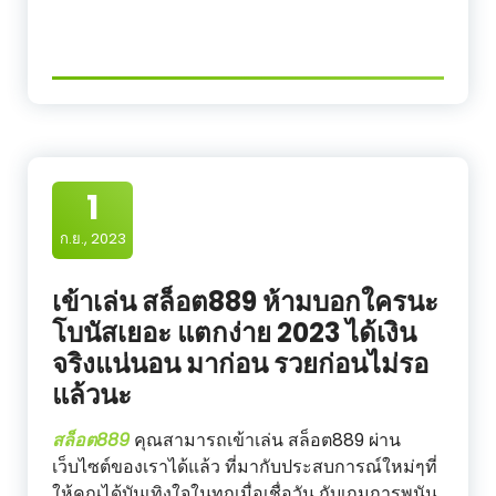
1
ก.ย., 2023
เข้าเล่น สล็อต889 ห้ามบอกใครนะ
โบนัสเยอะ แตกง่าย 2023 ได้เงิน
จริงแน่นอน มาก่อน รวยก่อนไม่รอ
แล้วนะ
สล็อต889
คุณสามารถเข้าเล่น สล็อต889 ผ่าน
เว็บไซต์ของเราได้แล้ว ที่มากับประสบการณ์ใหม่ๆที่
ให้คุณได้บันเทิงใจในทุกเมื่อเชื่อวัน กับเกมการพนัน