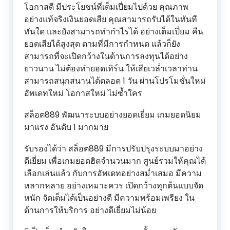
โอกาสดี มีประโยชน์ที่เต็มเปี่ยมไปด้วย คุณภาพ
อย่างแท้จริงเงินยอดเสีย คุณสามารถรับได้ในทันที
ทันใด และยังสามารถทำกำไรได้ อย่างเต็มเปี่ยม คืน
ยอดเสียได้สูงสุด ตามที่มีการกำหนด แล้วก็ยัง
สามารถที่จะเปิดกว้างในด้านการลงทุนได้อย่าง
ยาวนาน ไม่ต้องทำยอดเทิร์น ให้เสียเวล่ำเวลาท่าน
สามารถสนุกสนานได้ตลอด 1 วัน ผ่านโปรโมชั่นใหม่
อัพเดทใหม่ โอกาสใหม่ ไม่ซ้ำใคร
สล็อต889 พัฒนาระบบอย่างยอดเยี่ยม เกมยอดนิยม
มาแรง อันดับ 1 มากมาย
รับรองได้ว่า สล็อต889 มีการปรับปรุงระบบมาอย่าง
ดีเยี่ยม เพื่อเกมยอดฮิตจำนวนมาก ศูนย์รวมให้คุณได้
เลือกเล่นแล้ว กับการอัพเดทอย่างสม่ำเสมอ มีความ
หลากหลาย อย่างเหมาะควร เปิดกว้างทุกต้นแบบจัด
หนัก จัดเต็มได้เป็นอย่างดี มีความพร้อมเพรียง ใน
ด้านการให้บริการ อย่างดีเยี่ยมไม่น้อย