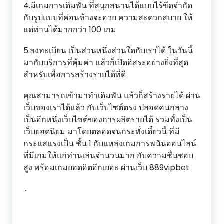
4.มีเกมการเดิมพัน ที่สนุกสนานได้แบบไร้ขีดจำกัด
กับรูปแบบที่ค่อนข้างจะอวย ความสะดวกสบาย ให้
แด่ท่านได้มากกว่า 100 เกม
5.ลงทะเบียน เป็นส่วนหนึ่งส่วนใดกับเราได้ ในวันนี้
มากับบริการที่คุ้มค่า แล้วก็เปิดอิสระอย่างยิ่งที่สุด
สำหรับเพื่อการสร้างรายได้ที่ดี
คุณสามารถเข้ามาทำเดิมพัน แล้วก็สร้างรายได้ ผ่าน
เว็บของเราได้แล้ว กับเว็บไซต์ตรง ปลอดคนกลาง
เป็นอีกหนึ่งเว็บไซต์ของการผลิตรายได้ รวมทั้งเป็น
เว็บยอดนิยม มาโดยตลอดจนกระทั่งเดี๋ยวนี้ ที่มี
กระแสแรงเป็น ชั้น 1 กับแหล่งเกมการพนันออนไลน์
ที่มีเกมให้แก่ท่านเล่นจำนวนมาก กับความชื่นชอบ
สูง พร้อมเกมยอดฮิตอีกเยอะ ผ่านเว็บ 889vipbet
…