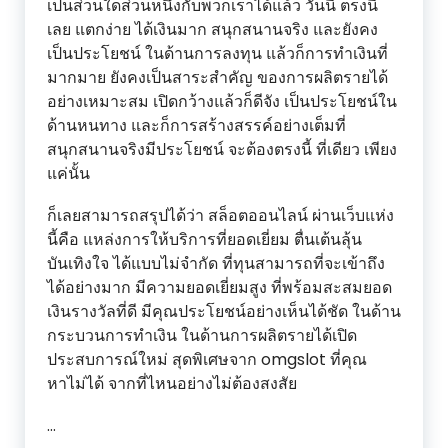
เป็นส่วนใดส่วนหนึ่งกับพวกเราได้แล้ว วันนี้ ตรงนี้
เลย แตกง่าย ได้เงินมาก สนุกสนานจริง และยังคง
เป็นประโยชน์ ในด้านการลงทุน แล้วก็การทำเงินที่
มากมาย ยังคงเป็นสาระสำคัญ ของการผลิตรายได้
อย่างเหมาะสม เปิดกว้างแล้วก็ดีจัง เป็นประโยชน์ใน
ด้านหนทาง และก็การสร้างสรรค์อย่างเต็มที่
สนุกสนานจริงมีประโยชน์ จะต้องตรงนี้ ที่เดียว เพียง
แค่นั้น
ก็เลยสามารถสรุปได้ว่า สล็อตออนไลน์ ผ่านเว็บแห่ง
นี้คือ แหล่งการให้บริการที่ยอดเยี่ยม ตื่นเต้นลุ้น
บันเทิงใจ ได้แบบไม่จำกัด ที่ทุนสามารถที่จะเข้าถึง
ได้อย่างมาก มีความยอดเยี่ยมสูง ที่พร้อมสะสมยอด
เงินรางวัลที่ดี มีคุณประโยชน์อย่างเห็นได้ชัด ในด้าน
กระบวนการทำเงิน ในด้านการผลิตรายได้เปิด
ประสบการณ์ใหม่ สุดพิเศษจาก omgslot ที่คุณ
หาไม่ได้ จากที่ไหนอย่างไม่ต้องสงสัย
…