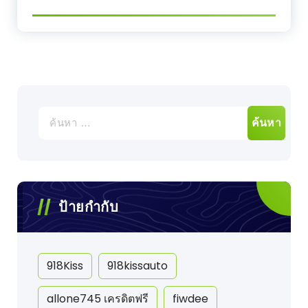
ค้นหา
สำหรับ:
ป้ายกำกับ
918Kiss
918kissauto
allone745 เครดิตฟรี
fiwdee